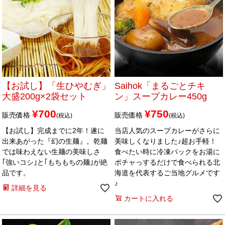
【お試し】「生ひやむぎ」
Saihok「まるごとチキ
大盛200g×2袋セット
ン」スープカレー450g
¥
700
¥
750
販売価格
販売価格
税込
税込
【お試し】完成までに2年！遂に
当店人気のスープカレーがさらに
出来あがった『幻の生麺』。乾麺
美味しくなりました♪超お手軽！
では味わえない生麺の美味しさ
食べたい時に冷凍パックをお湯に
｢強いコシ｣と｢もちもちの麺｣が絶
ポチャっするだけで食べられる北
品です。
海道を代表するご当地グルメです
♪
詳細を見る
カートに入れる