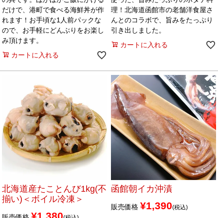
だけで、港町で食べる海鮮丼が作
理！北海道函館市の老舗洋食屋さ
れます！お手頃な1人前パックな
んとのコラボで、旨みをたっぷり
ので、お手軽にどんぶりをお楽し
引き出しました。
み頂けます。
カートに入れる
カートに入れる
北海道産たことんび1kg(不
函館朝イカ沖漬
揃い)＜ボイル冷凍＞
¥
1,390
販売価格
税込
¥
1,380
販売価格
税込