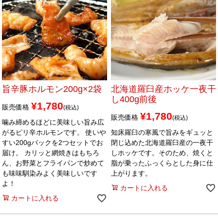
旨辛豚ホルモン200g×2袋
北海道羅臼産ホッケ一夜干
し400g前後
¥
1,780
販売価格
税込
¥
1,780
販売価格
税込
噛み締めるほどに美味しい旨み広
がるピリ辛ホルモンです。 使いや
知床羅臼の寒風で旨みをギュッと
すい200gパックを2つセットでお
閉じ込めた北海道羅臼産の一夜干
届け。 カリッと網焼きはもちろ
しホッケです。そのため、焼くと
ん、お野菜とフライパンで炒めて
脂が乗ったふっくらとした身に仕
も味味馴染みよく美味しいです
上がります。
よ！
カートに入れる
カートに入れる