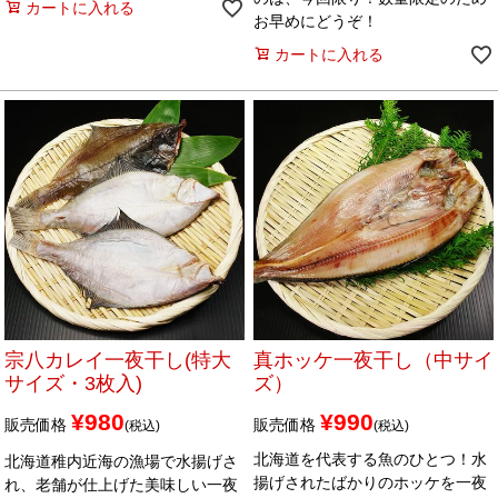
カートに入れる
お早めにどうぞ！
カートに入れる
宗八カレイ一夜干し(特大
真ホッケ一夜干し（中サイ
サイズ・3枚入)
ズ）
¥
980
¥
990
販売価格
販売価格
税込
税込
北海道を代表する魚のひとつ！水
北海道稚内近海の漁場で水揚げさ
揚げされたばかりのホッケを一夜
れ、老舗が仕上げた美味しい一夜