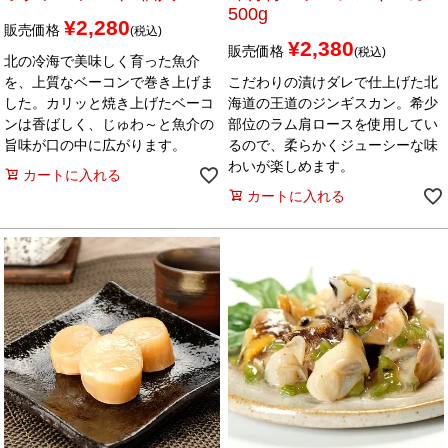
500g
¥
2,280
販売価格
税込
¥
2,380
販売価格
税込
北の冷海で美味しく育った魚介
を、上質なベーコンで巻き上げま
こだわりの漬けダレで仕上げた北
した。カリッと焼き上げたベーコ
海道の王道のジンギスカン。希少
ンは香ばしく、じゅわ～と魚介の
部位のラム肩ロースを使用してい
旨味が口の中に広がります。
るので、柔らかくジューシーな味
わいが楽しめます。
カートに入れる
カートに入れる