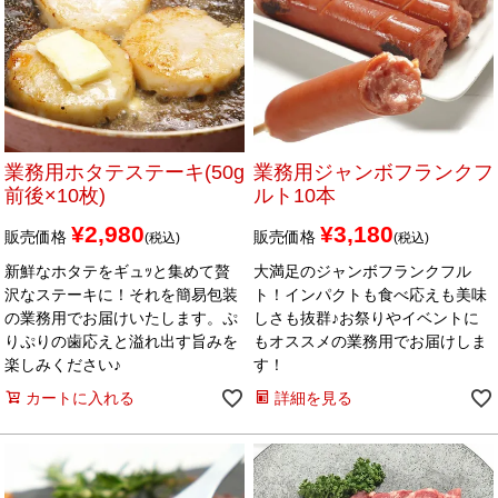
業務用ホタテステーキ(50g
業務用ジャンボフランクフ
前後×10枚)
ルト10本
¥
2,980
¥
3,180
販売価格
販売価格
税込
税込
新鮮なホタテをギュｯと集めて贅
大満足のジャンボフランクフル
沢なステーキに！それを簡易包装
ト！インパクトも食べ応えも美味
の業務用でお届けいたします。ぷ
しさも抜群♪お祭りやイベントに
りぷりの歯応えと溢れ出す旨みを
もオススメの業務用でお届けしま
楽しみください♪
す！
カートに入れる
詳細を見る