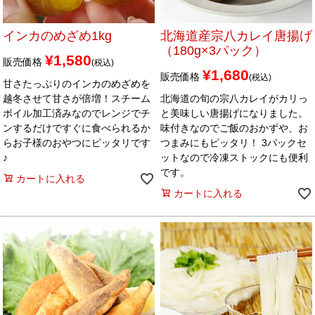
インカのめざめ1kg
北海道産宗八カレイ唐揚げ
（180g×3パック）
¥
1,580
販売価格
税込
¥
1,680
販売価格
税込
甘さたっぷりのインカのめざめを
越冬させて甘さが倍増！スチーム
北海道の旬の宗八カレイがカリっ
ボイル加工済みなのでレンジでチ
と美味しい唐揚げになりました。
ンするだけですぐに食べられるか
味付きなのでご飯のおかずや、お
らお子様のおやつにピッタリです
つまみにもピッタリ！ 3パックセ
♪
ットなので冷凍ストックにも便利
です。
カートに入れる
カートに入れる