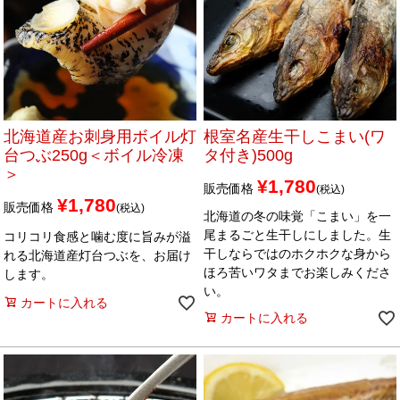
北海道産お刺身用ボイル灯
根室名産生干しこまい(ワ
台つぶ250g＜ボイル冷凍
タ付き)500g
＞
¥
1,780
販売価格
税込
¥
1,780
販売価格
税込
北海道の冬の味覚「こまい」を一
尾まるごと生干しにしました。生
コリコリ食感と噛む度に旨みが溢
干しならではのホクホクな身から
れる北海道産灯台つぶを、お届け
ほろ苦いワタまでお楽しみくださ
します。
い。
カートに入れる
カートに入れる