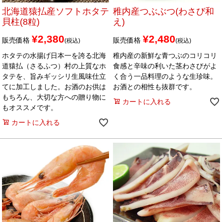
北海道猿払産ソフトホタテ
稚内産つぶぶつ(わさび和
貝柱(8粒)
え)
¥
2,380
¥
2,480
販売価格
販売価格
税込
税込
ホタテの水揚げ日本一を誇る北海
稚内産の新鮮な青つぶのコリコリ
道猿払（さるふつ）村の上質なホ
食感と辛味の利いた茎わさびがよ
タテを、旨みギッシリ生風味仕立
く合う一品料理のような生珍味。
てに加工しました。お酒のお供は
お酒との相性も抜群です。
もちろん、大切な方への贈り物に
カートに入れる
もオススメです。
カートに入れる