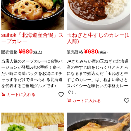
saihok「北海道産合鴨」ス
玉ねぎと牛すじのカレー(1
ープカレー
人前)
¥
680
¥
680
販売価格
販売価格
税込
税込
当店人気のスープカレーに合鴨バ
JAきたみらい産の玉ねぎと北海道
ージョンが登場♪超お手軽！食べ
産の牛すじ肉をじっくりとろとろ
たい時に冷凍パックをお湯にポチ
になるまで煮込んだ「玉ねぎと牛
ャっするだけで食べられる北海道
すじのカレー」は、程よい辛さと
を代表するご当地グルメです♪
スパイシーな味わいの本格カレー
です。
カートに入れる
カートに入れる