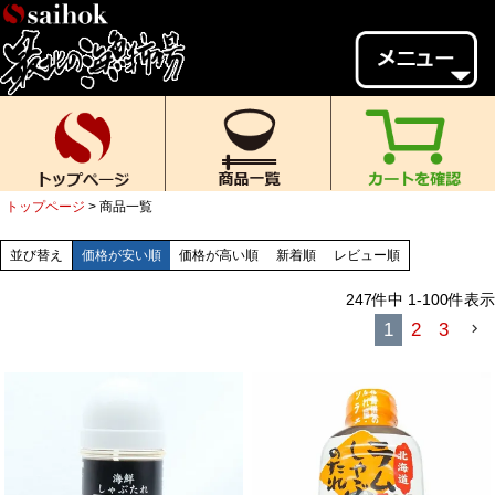
会員様メニュー
ゲスト
様、
いらっしゃいませ。
ご来店ありがとうございます。
トップページ
商品一覧
新規会員登録
ログイン
並び替え
価格が安い順
価格が高い順
新着順
レビュー順
MYページ
MYクーポン
247
件中
1
-
100
件表示
ポイント履歴
お気に入り
1
2
3
レビュー投稿
閲覧履歴
当店について
初めての方へ
送料・お支払い
返品について
ご利用ガイド