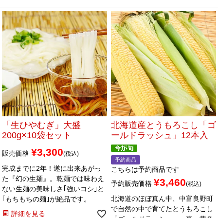
「生ひやむぎ」大盛
北海道産とうもろこし「ゴ
200g×10袋セット
ールドラッシュ」12本入
¥
3,300
販売価格
税込
予約商品
完成までに2年！遂に出来あがっ
こちらは予約商品です
た『幻の生麺』。乾麺では味わえ
¥
3,460
予約販売価格
税込
ない生麺の美味しさ｢強いコシ｣と
北海道のほぼ真ん中、中富良野町
｢もちもちの麺｣が絶品です。
で自然の中で育てたとうもろこし
詳細を見る