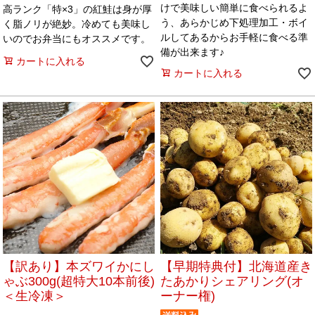
けで美味しい簡単に食べられるよ
高ランク「特×3」の紅鮭は身が厚
う、あらかじめ下処理加工・ボイ
く脂ノリが絶妙。冷めても美味し
ルしてあるからお手軽に食べる準
いのでお弁当にもオススメです。
備が出来ます♪
カートに入れる
カートに入れる
【訳あり】本ズワイかにし
【早期特典付】北海道産き
ゃぶ300g(超特大10本前後)
たあかりシェアリング(オ
＜生冷凍＞
ーナー権)