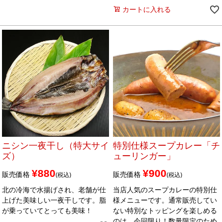
カートに入れる
ニシン一夜干し（特大サイ
特別仕様スープカレー「チ
ズ）
ューリンガー」
¥
880
¥
900
販売価格
販売価格
税込
税込
北の冷海で水揚げされ、老舗が仕
当店人気のスープカレーの特別仕
上げた美味しい一夜干しです。脂
様メニューです。通常販売してい
が乗っていてとっても美味！
ない特別なトッピングを楽しめる
のは、今回限り！数量限定のため