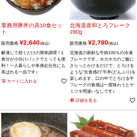
業務用豚丼の具10食セッ
北海道産和とろフレーク
ト
280g
¥
2,640
¥
2,780
販売価格
販売価格
税込
税込
解凍して焼くだけの簡単調理！1
北海道の新鮮な牛肉100％の冷凍
食分が小分けパックでとっても便
フレークです。ホカホカのご飯に
利！一人暮らしや単身赴任先にも
さらっとかけるだけで、とろける
喜ばれる一品です♪
ような“生食感の”牛丼(どんぶり)を
楽しめます。口の中でとろける牛
カートに入れる
フレークの食感は一度味わうとヤ
ミツキ間違いなしです♪
詳細を見る