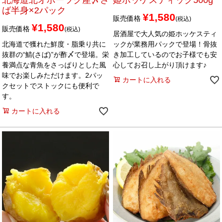
ば半身×2パック
¥
1,580
販売価格
税込
¥
1,580
販売価格
税込
居酒屋で大人気の姫ホッケスティ
北海道で獲れた鮮度・脂乗り共に
ックが業務用パックで登場！骨抜
抜群の“鯖(さば)”が酢〆で登場。栄
き加工しているのでお子様でも安
養満点な青魚をさっぱりとした風
心してお召し上がり頂けます♪
味でお楽しみただけます。2パッ
カートに入れる
クセットでストックにも便利で
す。
カートに入れる