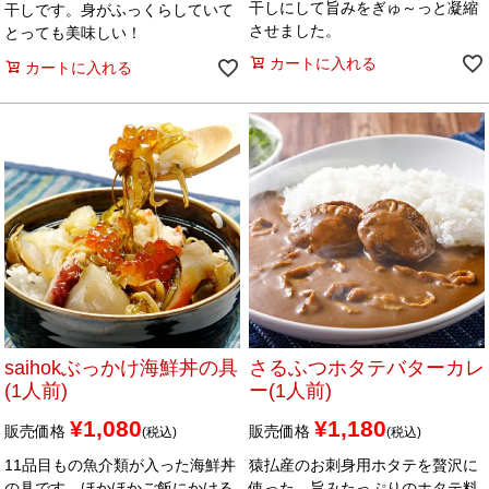
干しにして旨みをぎゅ～っと凝縮
干しです。身がふっくらしていて
させました。
とっても美味しい！
カートに入れる
カートに入れる
saihokぶっかけ海鮮丼の具
さるふつホタテバターカレ
(1人前)
ー(1人前)
¥
1,080
¥
1,180
販売価格
販売価格
税込
税込
11品目もの魚介類が入った海鮮丼
猿払産のお刺身用ホタテを贅沢に
の具です。ほかほかご飯にかける
使った、旨みたっぷりのホタテ料