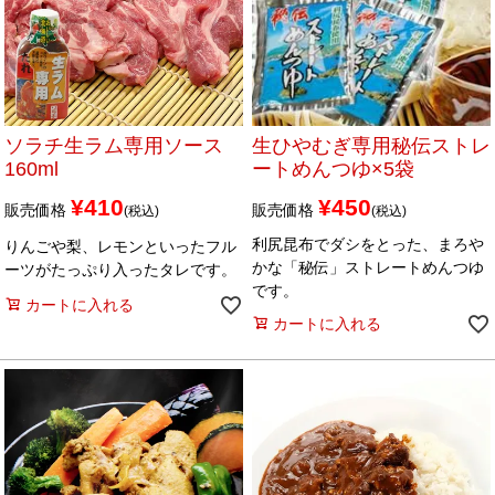
ソラチ生ラム専用ソース
生ひやむぎ専用秘伝ストレ
160ml
ートめんつゆ×5袋
¥
410
¥
450
販売価格
販売価格
税込
税込
利尻昆布でダシをとった、まろや
りんごや梨、レモンといったフル
かな「秘伝」ストレートめんつゆ
ーツがたっぷり入ったタレです。
です。
カートに入れる
カートに入れる