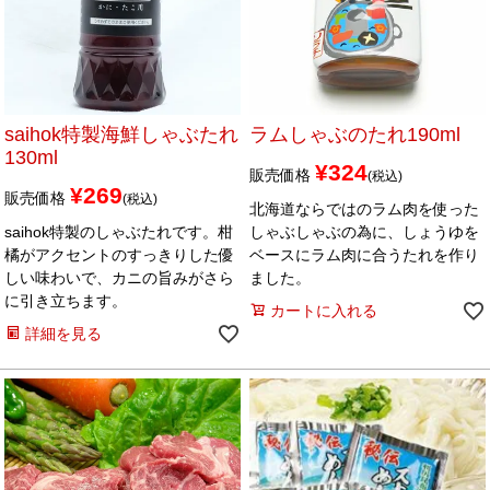
メルマガ登録
お問合せ
特定商取引法表示
個人情報の取扱い
saihok特製海鮮しゃぶたれ
ラムしゃぶのたれ190ml
130ml
¥
324
販売価格
税込
¥
269
販売価格
税込
北海道ならではのラム肉を使った
saihok特製のしゃぶたれです。柑
しゃぶしゃぶの為に、しょうゆを
橘がアクセントのすっきりした優
ベースにラム肉に合うたれを作り
しい味わいで、カニの旨みがさら
ました。
に引き立ちます。
カートに入れる
詳細を見る