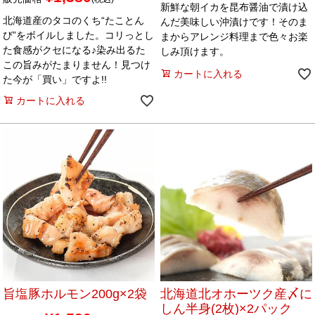
新鮮な朝イカを昆布醤油で漬け込
北海道産のタコのくち“たことん
んだ美味しい沖漬けです！そのま
び”をボイルしました。コリっとし
まからアレンジ料理まで色々お楽
た食感がクセになる♪染み出るた
しみ頂けます。
この旨みがたまりません！見つけ
カートに入れる
た今が「買い」ですよ!!
カートに入れる
旨塩豚ホルモン200g×2袋
北海道北オホーツク産〆に
しん半身(2枚)×2パック