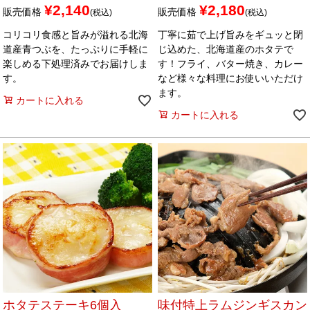
¥
2,140
¥
2,180
販売価格
販売価格
税込
税込
コリコリ食感と旨みが溢れる北海
丁寧に茹で上げ旨みをギュッと閉
道産青つぶを、たっぷりに手軽に
じ込めた、北海道産のホタテで
楽しめる下処理済みでお届けしま
す！フライ、バター焼き、カレー
す。
など様々な料理にお使いいただけ
ます。
カートに入れる
カートに入れる
ホタテステーキ6個入
味付特上ラムジンギスカン