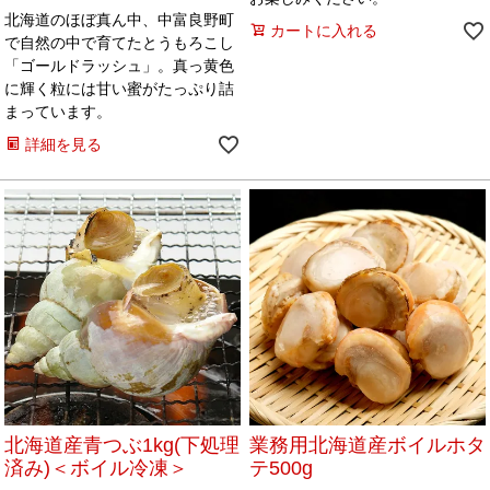
北海道のほぼ真ん中、中富良野町
カートに入れる
で自然の中で育てたとうもろこし
「ゴールドラッシュ」。真っ黄色
に輝く粒には甘い蜜がたっぷり詰
まっています。
詳細を見る
北海道産青つぶ1kg(下処理
業務用北海道産ボイルホタ
済み)＜ボイル冷凍＞
テ500g