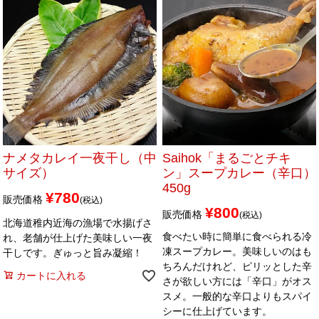
ナメタカレイ一夜干し（中
Saihok「まるごとチキ
サイズ）
ン」スープカレー（辛口）
450g
¥
780
販売価格
税込
¥
800
販売価格
税込
北海道稚内近海の漁場で水揚げさ
食べたい時に簡単に食べられる冷
れ、老舗が仕上げた美味しい一夜
凍スープカレー。美味しいのはも
干しです。ぎゅっと旨み凝縮！
ちろんだけれど、ピリッとした辛
カートに入れる
さが欲しい方には「辛口」がオス
スメ。一般的な辛口よりもスパイ
シーに仕上げています。