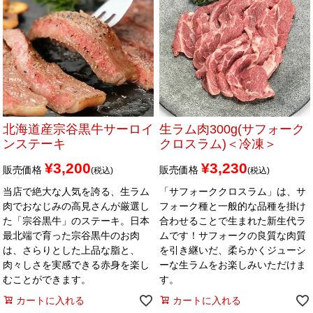
北海道産宗谷黒牛サーロイ
生ラム肉300g(サフォーク
ンステーキ
クロスラム)＜冷凍＞
¥
3,200
¥
3,230
販売価格
販売価格
税込
税込
当店で絶大な人気を誇る、生ラム
「サフォーククロスラム」は、サ
肉でおなじみの高見さんが厳選し
フォーク種と一般的な品種を掛け
た「宗谷黒牛」のステーキ。日本
合わせることで生まれた新生代ラ
最北端で育った宗谷黒牛のお肉
ムです！サフォークの良質な肉質
は、さらりとした上品な脂と、
を引き継いだ、柔らかくジューシ
肉々しさを実感できる赤身を楽し
ーな生ラムをお楽しみいただけま
むことができます。
す。
カートに入れる
カートに入れる