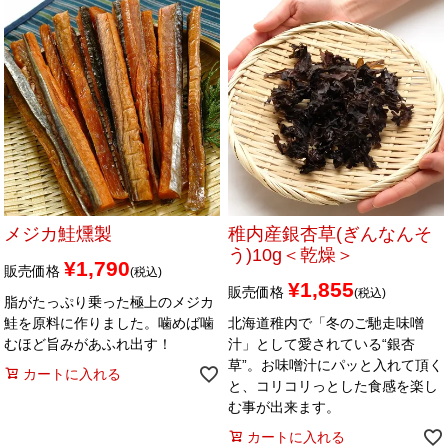
メジカ鮭燻製
稚内産銀杏草(ぎんなんそ
う)10g＜乾燥＞
¥
1,790
販売価格
税込
¥
1,855
販売価格
税込
脂がたっぷり乗った極上のメジカ
鮭を原料に作りました。噛めば噛
北海道稚内で「冬のご馳走味噌
むほど旨みがあふれ出す！
汁」として愛されている“銀杏
草”。お味噌汁にパッと入れて頂く
カートに入れる
と、コリコリっとした食感を楽し
む事が出来ます。
カートに入れる