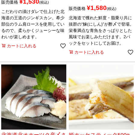
¥
1,530
販売価格
税込
¥
1,580
販売価格
税込
こだわりの漬けダレで仕上げた北
海道の王道のジンギスカン。希少
北海道で獲れた鮮度・脂乗り共に
部位のラム肩ロースを使用してい
抜群の“鰊(にしん)”が酢〆で登場。
るので、柔らかくジューシーな味
栄養満点な青魚をさっぱりとした
わいが楽しめます。
風味でお楽しみただけます。2パ
ックをセットにしてお届け。
カートに入れる
カートに入れる
北海道北オホーツク産〆さ
姫ホッケスティック500g