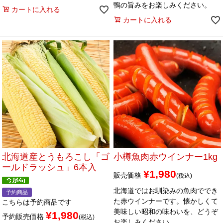
鴨の旨みをお楽しみください。
カートに入れる
カートに入れる
北海道産とうもろこし「ゴ
小樽魚肉赤ウインナー1kg
ールドラッシュ」6本入
¥
1,980
販売価格
税込
北海道ではお馴染みの魚肉ででき
予約商品
た赤ウインナーです。懐かしくて
こちらは予約商品です
美味しい昭和の味わいを、どうぞ
¥
1,980
予約販売価格
税込
お楽しみください。