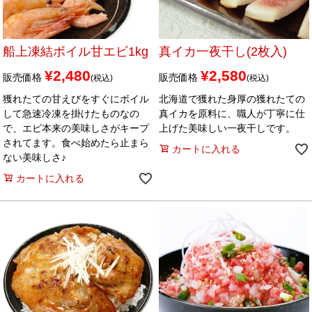
船上凍結ボイル甘エビ1kg
真イカ一夜干し(2枚入)
¥
2,480
¥
2,580
販売価格
販売価格
税込
税込
獲れたての甘えびをすぐにボイル
北海道で獲れた身厚の獲れたての
して急速冷凍を掛けたものなの
真イカを原料に、職人が丁寧に仕
で、エビ本来の美味しさがキープ
上げた美味しい一夜干しです。
されてます。食べ始めたら止まら
カートに入れる
ない美味しさ♪
カートに入れる