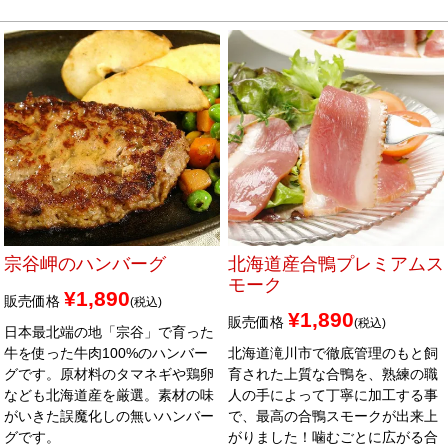
宗谷岬のハンバーグ
北海道産合鴨プレミアムス
モーク
¥
1,890
販売価格
税込
¥
1,890
販売価格
税込
日本最北端の地「宗谷」で育った
牛を使った牛肉100%のハンバー
北海道滝川市で徹底管理のもと飼
グです。原材料のタマネギや鶏卵
育された上質な合鴨を、熟練の職
なども北海道産を厳選。素材の味
人の手によって丁寧に加工する事
がいきた誤魔化しの無いハンバー
で、最高の合鴨スモークが出来上
グです。
がりました！噛むごとに広がる合