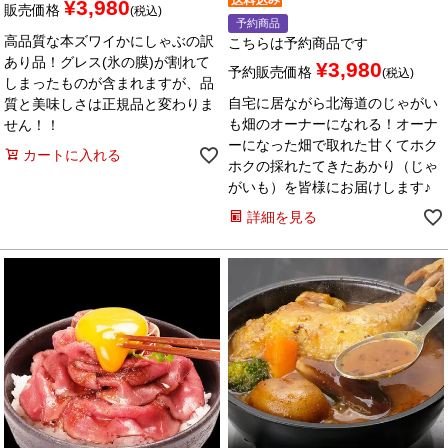
¥
3,980
販売価格
税込
予約商品
高品質な本ズワイかにしゃぶの訳
こちらは予約商品です
あり品！グレス(氷の膜)が割れて
¥
3,980
予約販売価格
税込
しまったものが含まれますが、品
自宅に居ながら北海道のじゃがい
質と美味しさは正規品と変わりま
も畑のオーナーになれる！オーナ
せん！！
ーになった畑で取れた甘くてホク
カートに入れる
ホクの採れたてきたあかり（じゃ
がいも）を皆様にお届けします♪
詳細を見る