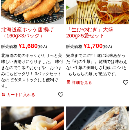
北海道産ホッケ唐揚げ
「生ひやむぎ」大盛
（160g×3パック）
200g×5袋セット
¥
1,680
¥
1,700
販売価格
販売価格
税込
税込
北海道の旬のホッケがカリっと美
完成までに2年！遂に出来あがっ
味しい唐揚げになりました。 味付
た『幻の生麺』。乾麺では味わえ
きなのでご飯のおかずや、おつま
ない生麺の美味しさ｢強いコシ｣と
みにもピッタリ！ 3パックセット
｢もちもちの麺｣が絶品です。
なので冷凍ストックにも便利で
詳細を見る
す。
カートに入れる