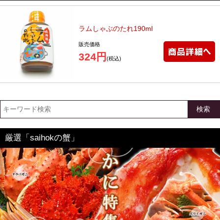
ラムしゃぶのたれ190ml
販売価格
324円
(税込)
検索
厳選「saihokの蟹」