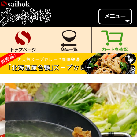
会員様メニュー
ゲスト
様、
いらっしゃいませ。
ご来店ありがとうございます。
新規会員登録
ログイン
MYページ
MYクーポン
ポイント履歴
お気に入り
レビュー投稿
閲覧履歴
当店について
初めての方へ
送料・お支払い
返品について
ご利用ガイド