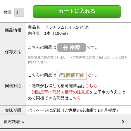
カートに入れる
商品名：ソラチラムしゃぶのたれ
商品情報
内容量：1本（190ml）
こちらの商品は
です。
保存方法
※冷凍庫の奥の方にしまい、ドア開閉時に外気に触れないようお気を
付けください。
こちらの商品は
です。
同梱対応
・送料がお得な同梱可能商品は
こちら
・
別温度帯の商品同梱時の注意点
をご了承のうえまと
めて同梱できる商品は
こちら
賞味期限
パッケージに記載（ご家庭の冷凍庫で1ヶ月程度）
原材料表示