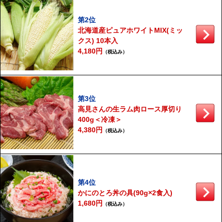
第2位
北海道産ピュアホワイトMIX(ミッ
クス) 10本入
4,180円
（税込み）
第3位
高見さんの生ラム肉ロース厚切り
400g＜冷凍＞
4,380円
（税込み）
第4位
かにのとろ丼の具(90g×2食入)
1,680円
（税込み）