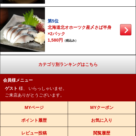
第5位
北海道北オホーツク産〆さば半身
×2パック
1,580円
（税込み）
カテゴリ別ランキングはこちら
会員様メニュー
ゲスト
様、
いらっしゃいませ。
ご来店ありがとうございます。
MYページ
MYクーポン
ポイント履歴
お気に入り
レビュー投稿
閲覧履歴