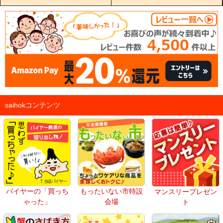
saihokコンテンツ
バイヤーの「買っち
もったいない市特設
マンスリープレゼン
ゃった」
会場
ト