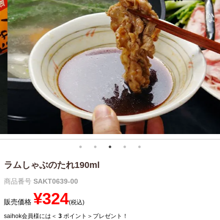
メルマガ登録
お問合せ
特定商取引法表示
個人情報の取扱い
ラムしゃぶのたれ190ml
商品番号
SAKT0639-00
¥
324
販売価格
税込
saihok会員様には＜
3
ポイント＞プレゼント！