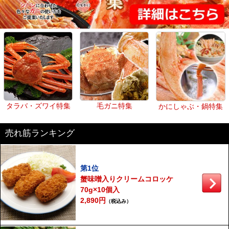
タラバ・ズワイ特集
毛ガニ特集
かにしゃぶ・鍋特集
売れ筋ランキング
第1位
蟹味噌入りクリームコロッケ
70g×10個入
2,890円
（税込み）