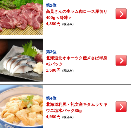
第2位
高見さんの生ラム肉ロース厚切り
400g＜冷凍＞
4,380円
（税込み）
第3位
北海道北オホーツク産〆さば半身
×2パック
1,580円
（税込み）
第4位
北海道利尻・礼文産キタムラサキ
ウニ塩水パック85g
4,980円
（税込み）