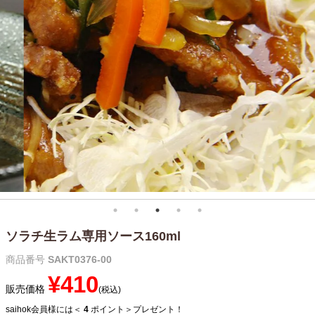
メルマガ登録
お問合せ
特定商取引法表示
個人情報の取扱い
ソラチ生ラム専用ソース160ml
商品番号
SAKT0376-00
¥
410
販売価格
税込
saihok会員様には＜
4
ポイント＞プレゼント！