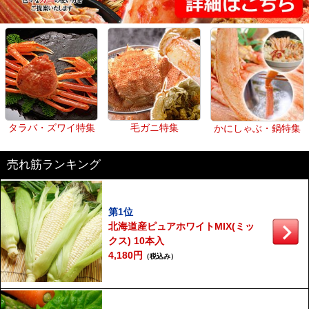
タラバ・ズワイ特集
毛ガニ特集
かにしゃぶ・鍋特集
売れ筋ランキング
第1位
北海道産ピュアホワイトMIX(ミッ
クス) 10本入
4,180円
（税込み）