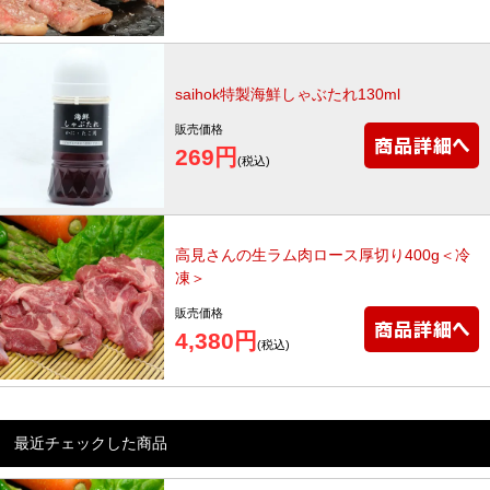
saihok特製海鮮しゃぶたれ130ml
販売価格
269円
(税込)
高見さんの生ラム肉ロース厚切り400g＜冷
凍＞
販売価格
4,380円
(税込)
最近チェックした商品