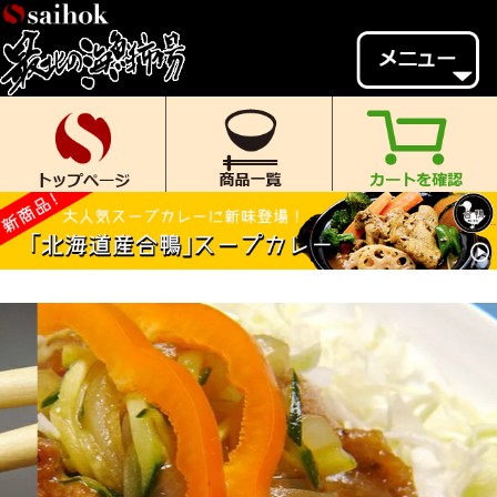
会員様メニュー
ゲスト
様、
いらっしゃいませ。
ご来店ありがとうございます。
新規会員登録
ログイン
MYページ
MYクーポン
ポイント履歴
お気に入り
レビュー投稿
閲覧履歴
当店について
初めての方へ
送料・お支払い
返品について
ご利用ガイド