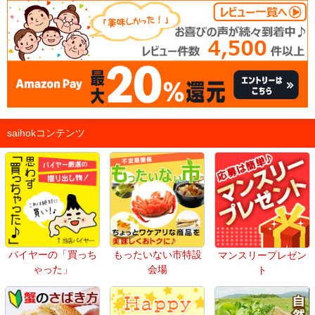
saihokコンテンツ
バイヤーの「買っち
もったいない市特設
マンスリープレゼン
ゃった」
会場
ト