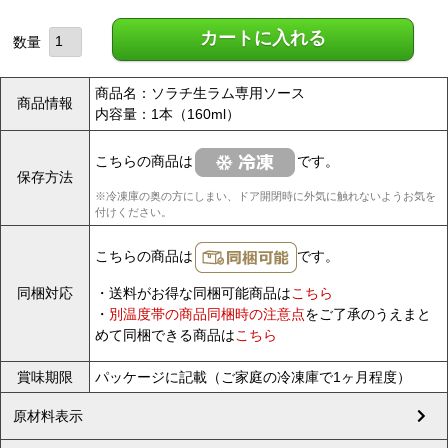
カートに入れる
商品名：ソラチ生ラム専用ソース
商品情報
内容量：1本（160ml）
こちらの商品は
です。
保存方法
※冷凍庫の奥の方にしまい、ドア開閉時に外気に触れないようお気を
付けください。
こちらの商品は
です。
同梱対応
・送料がお得な同梱可能商品は
こちら
・
別温度帯の商品同梱時の注意点
をご了承のうえまと
めて同梱できる商品は
こちら
賞味期限
パッケージに記載（ご家庭の冷凍庫で1ヶ月程度）
原材料表示