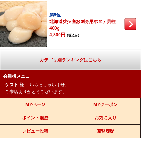
第5位
北海道猿払産お刺身用ホタテ貝柱
400g
4,800円
（税込み）
カテゴリ別ランキングはこちら
会員様メニュー
ゲスト
様、
いらっしゃいませ。
ご来店ありがとうございます。
MYページ
MYクーポン
ポイント履歴
お気に入り
レビュー投稿
閲覧履歴