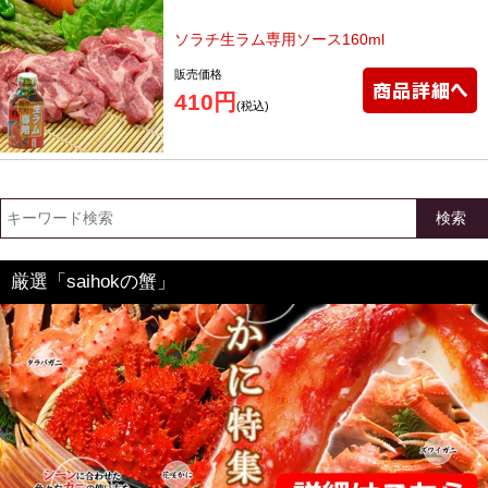
ソラチ生ラム専用ソース160ml
販売価格
410円
(税込)
検索
厳選「saihokの蟹」