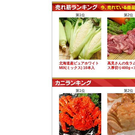
第1位
第2位
北海道産ピュアホワイト
高見さんの生ラ
MIX(ミックス) 10本入
ス厚切り400g
第1位
第2位