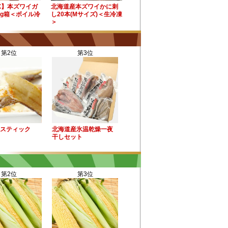
X】本ズワイガ
北海道産本ズワイかに刺
kg箱＜ボイル冷
し20本(Mサイズ)＜生冷凍
＞
第2位
第3位
スティック
北海道産氷温乾燥一夜
干しセット
第2位
第3位