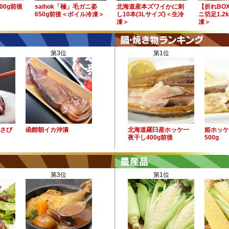
00g前後
saihok「極」毛ガニ姿
北海道産本ズワイかに刺
【折れBO
650g前後＜ボイル冷凍＞
し10本(3Lサイズ)＜生冷
ニ切足1.2
凍＞
凍＞
第3位
第1位
わさび
函館朝イカ沖漬
北海道羅臼産ホッケ一
姫ホッケ
夜干し400g前後
500g
第3位
第1位