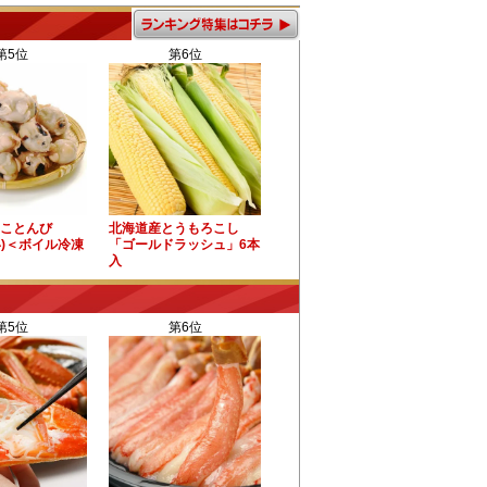
第5位
第6位
ことんび
北海道産とうもろこし
い)＜ボイル冷凍
「ゴールドラッシュ」6本
入
第5位
第6位