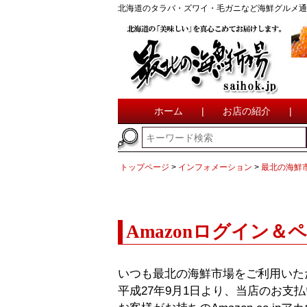
北海道のタラバ・ズワイ・毛ガニなど海鮮グルメ通
ホーム
|
お店の紹介
|
トップページ
インフォメーション
最北の海鮮
Amazonログイン
いつも最北の海鮮市場をご利用いた
平成27年9月1日より、当店のお支