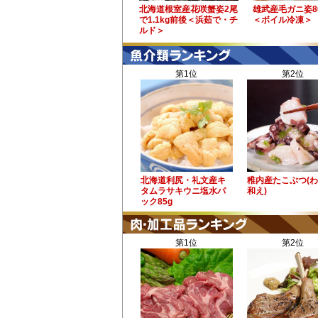
北海道根室産花咲蟹姿2尾
雄武産毛ガニ姿8
で1.1kg前後＜浜茹で・チ
＜ボイル冷凍＞
ルド＞
第1位
第2位
北海道利尻・礼文産キ
稚内産たこぶつ(
タムラサキウニ塩水パ
和え)
ック85g
第1位
第2位