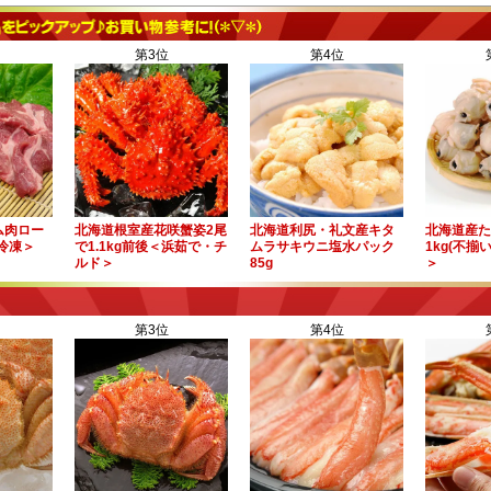
第3位
第4位
ム肉ロー
北海道根室産花咲蟹姿2尾
北海道利尻・礼文産キタ
北海道産た
＜冷凍＞
で1.1kg前後＜浜茹で・チ
ムラサキウニ塩水パック
1kg(不揃
ルド＞
85g
＞
第3位
第4位