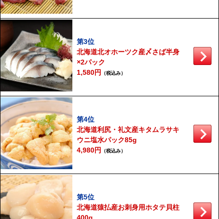
第3位
北海道北オホーツク産〆さば半身
×2パック
1,580円
（税込み）
第4位
北海道利尻・礼文産キタムラサキ
ウニ塩水パック85g
4,980円
（税込み）
第5位
北海道猿払産お刺身用ホタテ貝柱
400g