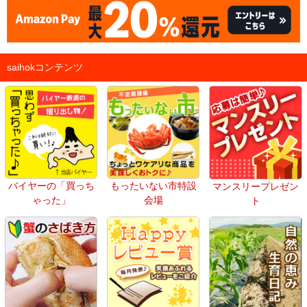
saihokコンテンツ
バイヤーの「買っち
もったいない市特設
マンスリープレゼン
ゃった」
会場
ト