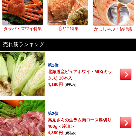
タラバ・ズワイ特集
毛ガニ特集
かにしゃぶ・鍋特集
売れ筋ランキング
第1位
北海道産ピュアホワイトMIX(ミッ
クス) 10本入
4,180円
（税込み）
第2位
高見さんの生ラム肉ロース厚切り
400g＜冷凍＞
4,380円
（税込み）