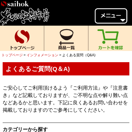
会員様メニュー
ゲスト
様、
いらっしゃいませ。
ご来店ありがとうございます。
トップページ
インフォメーション
よくある質問（Q&A)
新規会員登録
ログイン
よくあるご質問(Q＆A)
MYページ
MYクーポン
ポイント履歴
お気に入り
ご安心してご利用頂けるよう『ご利用方法』や『注意書
レビュー投稿
閲覧履歴
き』など記載しておりますが、ご不明な点や解り難い点
などあるかと思います。下記に良くあるお問い合わせを
当店について
掲載しておりますのでご参考にしてください。
初めての方へ
送料・お支払い
カテゴリーから探す
返品について
ご利用ガイド