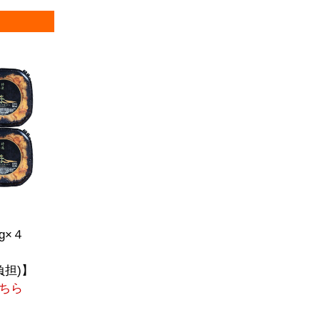
g×４
負担)】
ちら