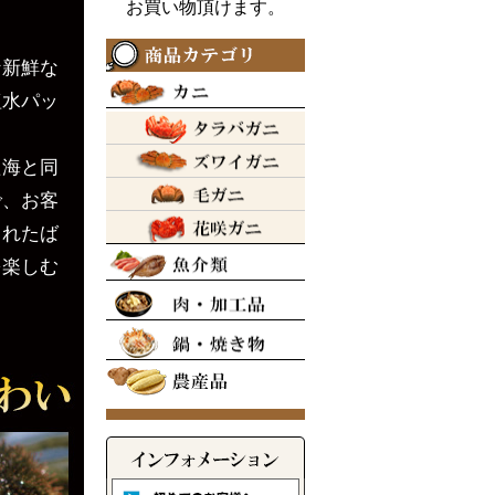
お買い物頂けます。
な新鮮な
塩水パッ
た海と同
で、お客
されたば
を楽しむ