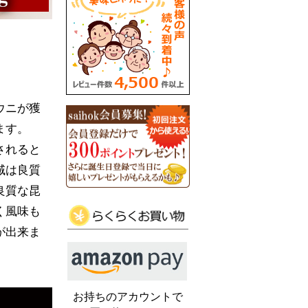
ウニが獲
ます。
されると
域は良質
良質な昆
く風味も
が出来ま
お持ちのアカウントで