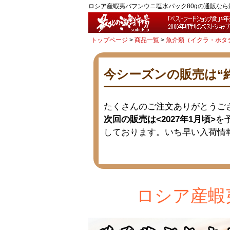
ロシア産蝦夷バフンウニ塩水パック80gの通販な
トップページ
商品一覧
魚介類（イクラ・ホタ
今シーズンの販売は“
たくさんのご注文ありがとうご
次回の販売は<2027年1月頃>
を
しております。いち早い入荷情
ロシア産蝦