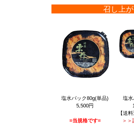
召し上が
塩水パック80g(単品)
塩水
5,500円
【送料
=当規格です=
＞＞