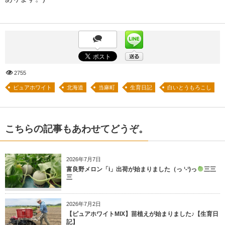
2755
ピュアホワイト
北海道
当麻町
生育日記
白いとうもろこし
こちらの記事もあわせてどうぞ。
2026年7月7日
富良野メロン「i」出荷が始まりました（っ ‘-‘)っ
三三
三
2026年7月2日
【ピュアホワイトMIX】苗植えが始まりました♪【生育日
記】