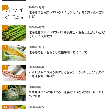
2019年4月3日
5
北海道民なら知っている？「カンカイ」剥き方・食べ方レ
シピ
2020年4月7日
6
北海道産グリーンアスパラを美味しくお召し上がりいただ
くために（茹で方・...
2018年7月1日
7
北海道のとうもろこし収穫時期・旬について
2020年6月4日
8
ボイル済みタコ足を美味しくお召し上がりいただくために
（さばき方・食べ方...
2018年8月13日
9
富良野メロンの食べごろ・保存方法（熟成方法・レシピ）
のご紹介
2020年4月22日
10