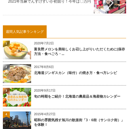
2021年当麻でんすけすいか初競り！今年は〇万円
週間人気記事ランキング
2020年7月2日
1
富良野メロンを美味しくお召し上がりいただくために(保存
方法・食べごろ・...
2017年8月6日
2
北海道ジンギスカン（味付）の焼き方・食べ方レシピ
2020年9月17日
3
旬の時期をご紹介！北海道の農産品＆海産物カレンダー
2015年4月27日
4
昭和の雰囲気残す旭川の歓楽街「3・6街（サンロク街）」
を体験！