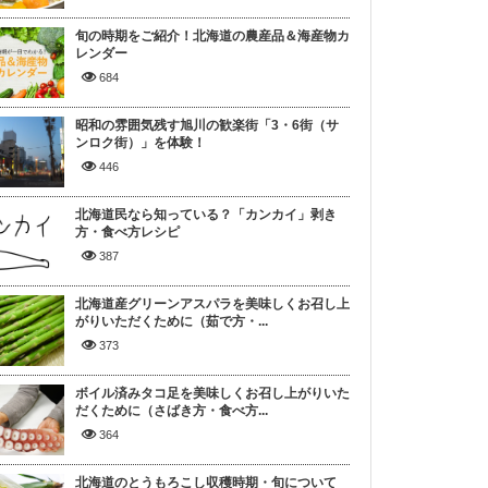
旬の時期をご紹介！北海道の農産品＆海産物カ
レンダー
684
昭和の雰囲気残す旭川の歓楽街「3・6街（サ
ンロク街）」を体験！
446
北海道民なら知っている？「カンカイ」剥き
方・食べ方レシピ
387
北海道産グリーンアスパラを美味しくお召し上
がりいただくために（茹で方・...
373
ボイル済みタコ足を美味しくお召し上がりいた
だくために（さばき方・食べ方...
364
北海道のとうもろこし収穫時期・旬について