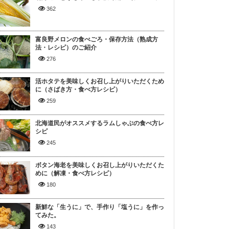
362
富良野メロンの食べごろ・保存方法（熟成方
法・レシピ）のご紹介
276
活ホタテを美味しくお召し上がりいただくため
に（さばき方・食べ方レシピ）
259
北海道民がオススメするラムしゃぶの食べ方レ
シピ
245
ボタン海老を美味しくお召し上がりいただくた
めに（解凍・食べ方レシピ）
180
新鮮な「生うに」で、手作り「塩うに」を作っ
てみた。
143