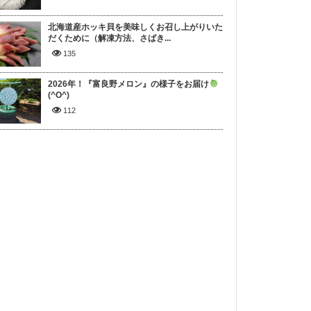
北海道産ホッキ貝を美味しくお召し上がりいた
だくために（解凍方法、さばき...
135
2026年！『富良野メロン』の様子をお届け
(^O^)
112