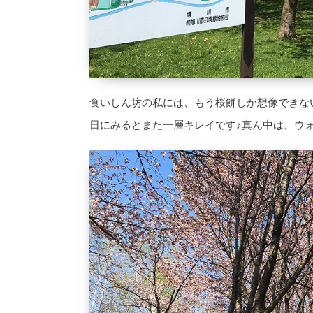
食いしん坊の私には、もう桜餅しか想像できな
日にみるとまた一層キレイです♪真ん中は、ウ