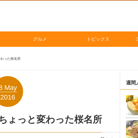
グルメ
トピックス
変わった桜名所
週間
8
May
2016
1
ちょっと変わった桜名所
2