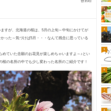
約4分
3
4
いますが、北海道の桜は、5月の上旬～中旬にかけてが
なかった～気づけば5月・・・なんて残念に思っている
5
らめていた念願のお花見が楽しめちゃいますよ～♪とい
の桜の名所の中でも少し変わった名所のご紹介です！
6
7
8