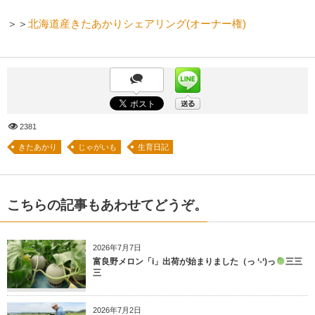
＞＞
北海道産きたあかりシェアリング(オーナー権)
2381
きたあかり
じゃがいも
生育日記
こちらの記事もあわせてどうぞ。
2026年7月7日
富良野メロン「i」出荷が始まりました（っ ‘-‘)っ
三三
三
2026年7月2日