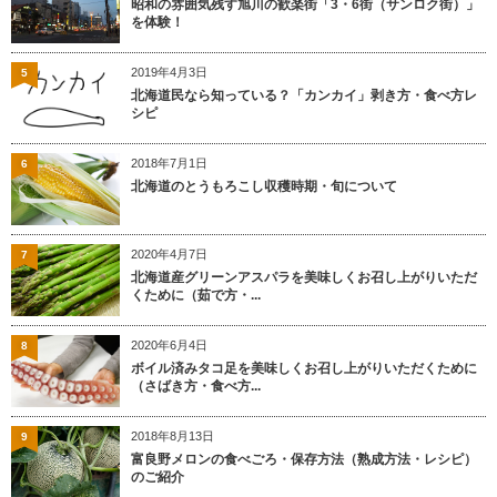
昭和の雰囲気残す旭川の歓楽街「3・6街（サンロク街）」
を体験！
2019年4月3日
5
北海道民なら知っている？「カンカイ」剥き方・食べ方レ
シピ
2018年7月1日
6
北海道のとうもろこし収穫時期・旬について
2020年4月7日
7
北海道産グリーンアスパラを美味しくお召し上がりいただ
くために（茹で方・...
2020年6月4日
8
ボイル済みタコ足を美味しくお召し上がりいただくために
（さばき方・食べ方...
2018年8月13日
9
富良野メロンの食べごろ・保存方法（熟成方法・レシピ）
のご紹介