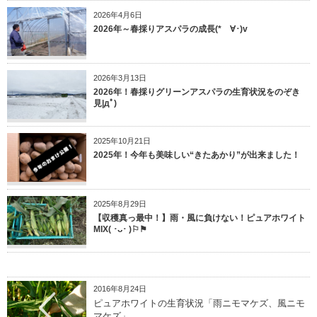
2026年4月6日
2026年～春採りアスパラの成長(*ゝ∀･)v
2026年3月13日
2026年！春採りグリーンアスパラの生育状況をのぞき
見|дﾟ)
2025年10月21日
2025年！今年も美味しい“きたあかり”が出来ました！
2025年8月29日
【収穫真っ最中！】雨・風に負けない！ピュアホワイト
MIX( ･ᴗ･ )⚐⚑
2016年8月24日
ピュアホワイトの生育状況「雨ニモマケズ、風ニモ
マケズ」