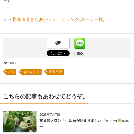
～♪
＞＞
北海道産きたあかりシェアリング(オーナー権)
2605
いも
きたあかり
生育日記
こちらの記事もあわせてどうぞ。
2026年7月7日
富良野メロン「i」出荷が始まりました（っ ‘-‘)っ
三三
三