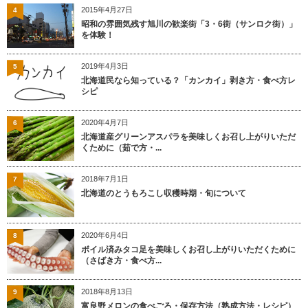
2015年4月27日
4
昭和の雰囲気残す旭川の歓楽街「3・6街（サンロク街）」
を体験！
2019年4月3日
5
北海道民なら知っている？「カンカイ」剥き方・食べ方レ
シピ
2020年4月7日
6
北海道産グリーンアスパラを美味しくお召し上がりいただ
くために（茹で方・...
2018年7月1日
7
北海道のとうもろこし収穫時期・旬について
2020年6月4日
8
ボイル済みタコ足を美味しくお召し上がりいただくために
（さばき方・食べ方...
2018年8月13日
9
富良野メロンの食べごろ・保存方法（熟成方法・レシピ）