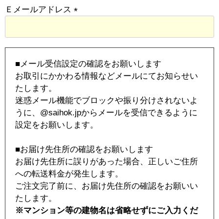
須
Ｅメールアドレス
)
メルマガ登録
お問合せ
(
必
特定商取引法表示
個人情報の取扱い
須
)
■メール受信設定の確認をお願いします
お取引にかかわる情報などメールにてお知らせい
たします。
迷惑メール機能でブロックや振り分けされないよ
うに、@saihok.jpからメールを受信できるように
設定をお願いします。
■お届け先住所の確認をお願いします
お届け先住所に誤りがあった場合、正しいご住所
への転送料金が発生します。
ご注文完了前に、お届け先住所の確認をお願いい
たします。
※マンション等の建物名は省略せずにご入力くだ