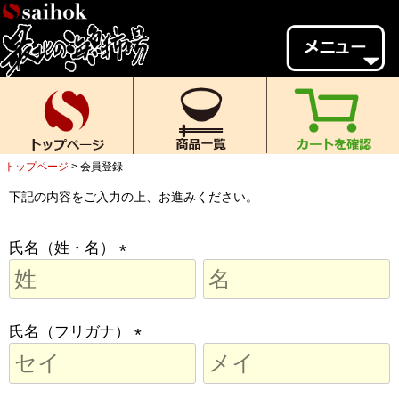
会員様メニュー
ゲスト
様、
いらっしゃいませ。
ご来店ありがとうございます。
トップページ
会員登録
新規会員登録
ログイン
下記の内容をご入力の上、お進みください。
MYページ
MYクーポン
氏名（姓・名）
ポイント履歴
お気に入り
(
レビュー投稿
閲覧履歴
必
当店について
須
氏名（フリガナ）
)
初めての方へ
送料・お支払い
(
必
返品について
ご利用ガイド