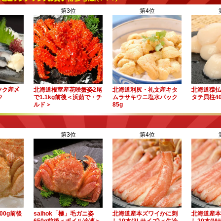
第3位
第4位
ツク産〆
北海道根室産花咲蟹姿2尾
北海道利尻・礼文産キタ
北海道猿払
ク
で1.1kg前後＜浜茹で・チ
ムラサキウニ塩水パック
タテ貝柱40
ルド＞
85g
第3位
第4位
00g前後
saihok「極」毛ガニ姿
北海道産本ズワイかに刺
北海道産本