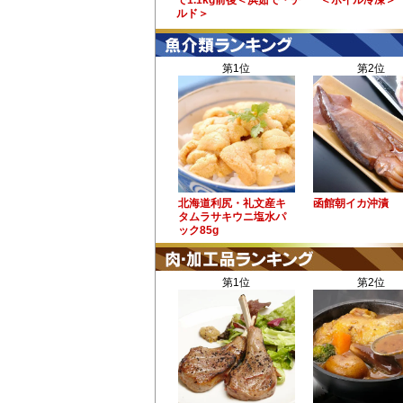
で1.1kg前後＜浜茹で・チ
＜ボイル冷凍＞
ルド＞
第1位
第2位
北海道利尻・礼文産キ
函館朝イカ沖漬
タムラサキウニ塩水パ
ック85g
第1位
第2位