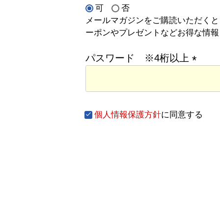
可
否
(
メールマガジンをご購読いただくと
必
ーポンやプレゼントなどお得な情報
須
)
パスワード ※4桁以上
(
必
須
個人情報保護方針
に同意する
)