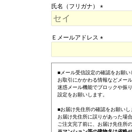
須
氏名（フリガナ）
)
(
必
須
Ｅメールアドレス
)
(
必
須
■メール受信設定の確認をお願い
)
お取引にかかわる情報などメー
迷惑メール機能でブロックや振り分
設定をお願いします。
■お届け先住所の確認をお願いし
お届け先住所に誤りがあった場
ご注文完了前に、お届け先住所
※マンション等の建物名は省略