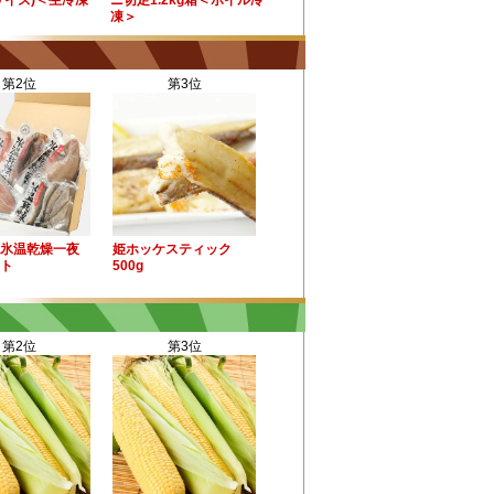
サイズ)＜生冷凍
ニ切足1.2kg箱＜ボイル冷
凍＞
第2位
第3位
氷温乾燥一夜
姫ホッケスティック
ト
500g
第2位
第3位