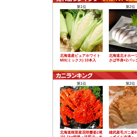
第1位
第2位
北海道産ピュアホワイト
北海道北オホー
MIX(ミックス) 10本入
さば半身×2パッ
第1位
第2位
北海道根室産花咲蟹姿2尾
雄武産毛ガニ姿8