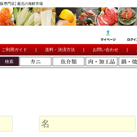
販専門店│最北の海鮮市場
ご利用ガイド
|
送料・決済方法
|
お問い合わせ
|
検索
。