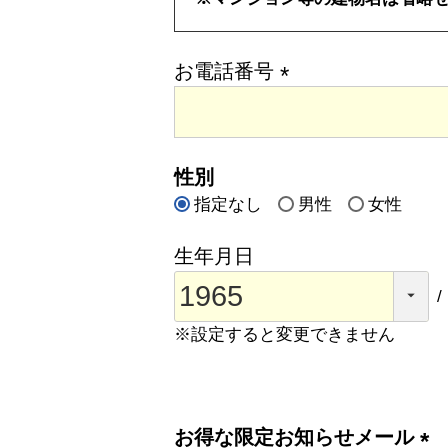
お電話番号
(
必
須
性別
)
指定なし
男性
女性
生年月日
※設定すると変更できません
お得な限定お知らせメール