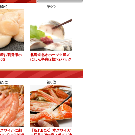
第5位
第6位
産お刺身用ホ
北海道北オホーツク産〆
0g
にしん半身(2枚)×2パック
第5位
第6位
ズワイかに刺
【折れBOX】本ズワイガ