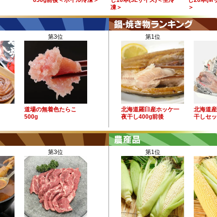
650g前後＜ボイル冷凍＞
し10本(3Lサイズ)＜生冷
し20本(M
凍＞
＞
第3位
第1位
道場の無着色たらこ
北海道羅臼産ホッケ一
北海道産
500g
夜干し400g前後
干しセッ
第3位
第1位