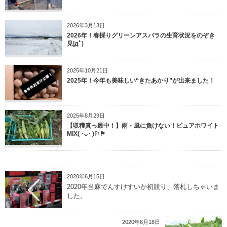
2026年3月13日
2026年！春採りグリーンアスパラの生育状況をのぞき
見|дﾟ)
2025年10月21日
2025年！今年も美味しい“きたあかり”が出来ました！
2025年8月29日
【収穫真っ最中！】雨・風に負けない！ピュアホワイト
MIX( ･ᴗ･ )⚐⚑
2020年6月15日
2020年当麻でんすけすいか初競り、落札しちゃいま
した。
2020年6月18日