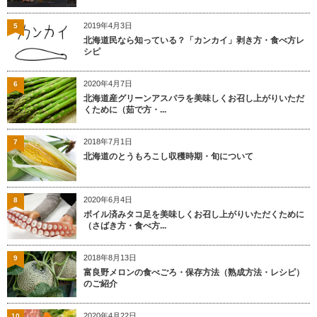
2019年4月3日
5
北海道民なら知っている？「カンカイ」剥き方・食べ方レ
シピ
2020年4月7日
6
北海道産グリーンアスパラを美味しくお召し上がりいただ
くために（茹で方・...
2018年7月1日
7
北海道のとうもろこし収穫時期・旬について
2020年6月4日
8
ボイル済みタコ足を美味しくお召し上がりいただくために
（さばき方・食べ方...
2018年8月13日
9
富良野メロンの食べごろ・保存方法（熟成方法・レシピ）
のご紹介
2020年4月22日
10