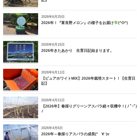
記】
2026年6月25日
2026年！『富良野メロン』の様子をお届け
(^O^)
2026年6月15日
2026年きたあかり 生育日記始まります。
2026年6月11日
【ピュアホワイトMIX】2026年栽培スタート！【生育日
記】
2026年4月21日
【2026年】春採りグリーンアスパラ続々収穫中！( ﾉ ﾟｰﾟ)
ﾉ
2026年4月6日
2026年～春採りアスパラの成長(*ゝ∀･)v