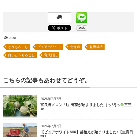
2530
とうもろこし
ピュアホワイト
北海道
有機栽培
白いとうもろこし
育成日記
こちらの記事もあわせてどうぞ。
2026年7月7日
富良野メロン「i」出荷が始まりました（っ ‘-‘)っ
三三
三
2026年7月2日
【ピュアホワイトMIX】苗植えが始まりました♪【生育日