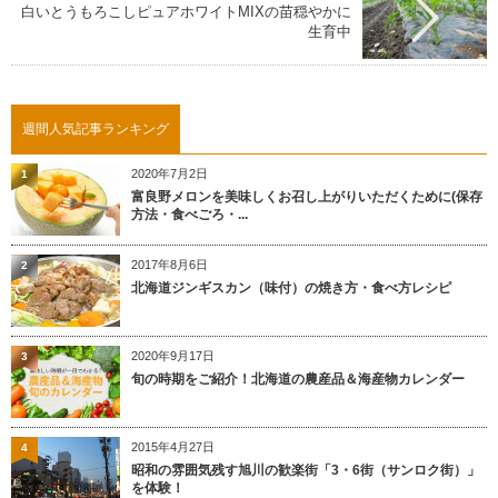
白いとうもろこしピュアホワイトMIXの苗穏やかに
生育中
週間人気記事ランキング
2020年7月2日
1
富良野メロンを美味しくお召し上がりいただくために(保存
方法・食べごろ・...
2017年8月6日
2
北海道ジンギスカン（味付）の焼き方・食べ方レシピ
2020年9月17日
3
旬の時期をご紹介！北海道の農産品＆海産物カレンダー
2015年4月27日
4
昭和の雰囲気残す旭川の歓楽街「3・6街（サンロク街）」
を体験！