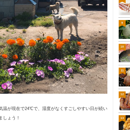
9
10
11
12
気温が現在で24℃で、湿度がなくすごしやすい日が続い
ましょう！
13