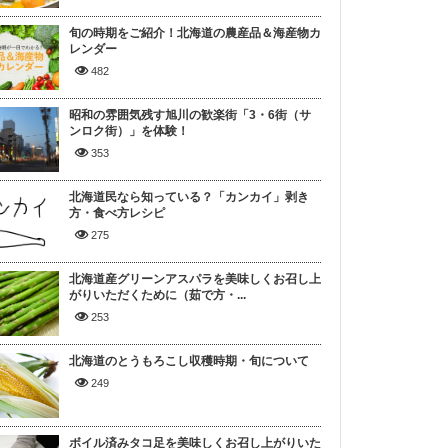
旬の時期をご紹介！北海道の農産品＆海産物カ
レンダー
482
昭和の雰囲気残す旭川の歓楽街「3・6街（サ
ンロク街）」を体験！
353
北海道民なら知っている？「カンカイ」剥き
方・食べ方レシピ
275
北海道産グリーンアスパラを美味しくお召し上
がりいただくために（茹で方・...
253
北海道のとうもろこし収穫時期・旬について
249
ボイル済みタコ足を美味しくお召し上がりいた