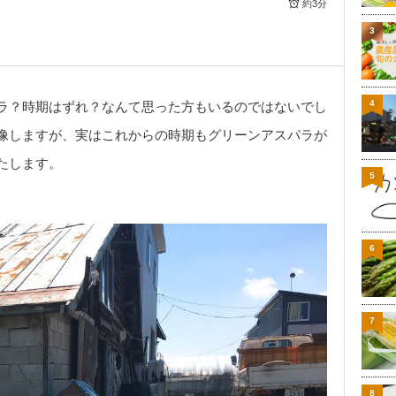
約3分
3
4
ラ？時期はずれ？なんて思った方もいるのではないでし
像しますが、実はこれからの時期もグリーンアスパラが
たします。
5
6
7
8