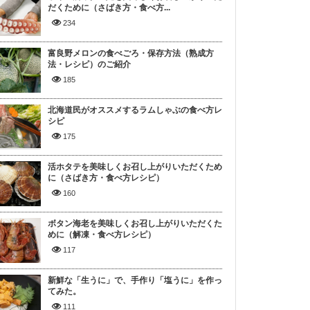
だくために（さばき方・食べ方...
234
富良野メロンの食べごろ・保存方法（熟成方
法・レシピ）のご紹介
185
北海道民がオススメするラムしゃぶの食べ方レ
シピ
175
活ホタテを美味しくお召し上がりいただくため
に（さばき方・食べ方レシピ）
160
ボタン海老を美味しくお召し上がりいただくた
めに（解凍・食べ方レシピ）
117
新鮮な「生うに」で、手作り「塩うに」を作っ
てみた。
111