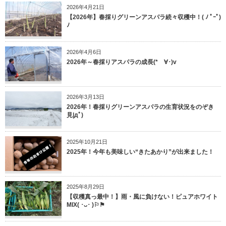
2026年4月21日
【2026年】春採りグリーンアスパラ続々収穫中！( ﾉ ﾟｰﾟ)
ﾉ
2026年4月6日
2026年～春採りアスパラの成長(*ゝ∀･)v
2026年3月13日
2026年！春採りグリーンアスパラの生育状況をのぞき
見|дﾟ)
2025年10月21日
2025年！今年も美味しい“きたあかり”が出来ました！
2025年8月29日
【収穫真っ最中！】雨・風に負けない！ピュアホワイト
MIX( ･ᴗ･ )⚐⚑