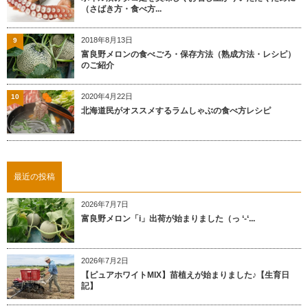
（さばき方・食べ方...
2018年8月13日
9
富良野メロンの食べごろ・保存方法（熟成方法・レシピ）
のご紹介
2020年4月22日
10
北海道民がオススメするラムしゃぶの食べ方レシピ
最近の投稿
2026年7月7日
富良野メロン「i」出荷が始まりました（っ ‘-‘...
2026年7月2日
【ピュアホワイトMIX】苗植えが始まりました♪【生育日
記】