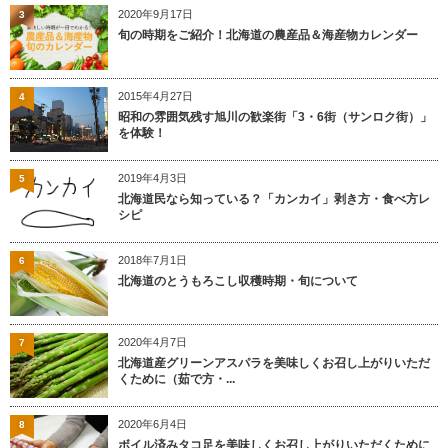
2020年9月17日
3
旬の時期をご紹介！北海道の農産品＆海産物カレンダー
2015年4月27日
4
昭和の雰囲気残す旭川の歓楽街「3・6街（サンロク街）」
を体験！
2019年4月3日
5
北海道民なら知っている？「カンカイ」剥き方・食べ方レ
シピ
2018年7月1日
6
北海道のとうもろこし収穫時期・旬について
2020年4月7日
7
北海道産グリーンアスパラを美味しくお召し上がりいただ
くために（茹で方・...
2020年6月4日
8
ボイル済みタコ足を美味しくお召し上がりいただくために