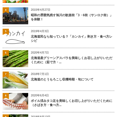
2015年4月27日
4
昭和の雰囲気残す旭川の歓楽街「3・6街（サンロク街）」
を体験！
2019年4月3日
5
北海道民なら知っている？「カンカイ」剥き方・食べ方レ
シピ
2020年4月7日
6
北海道産グリーンアスパラを美味しくお召し上がりいただ
くために（茹で方・...
2018年7月1日
7
北海道のとうもろこし収穫時期・旬について
2020年6月4日
8
ボイル済みタコ足を美味しくお召し上がりいただくために
（さばき方・食べ方...
2018年8月13日
9