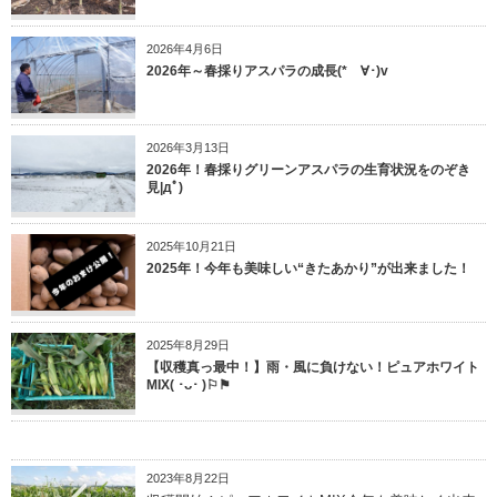
2026年4月6日
2026年～春採りアスパラの成長(*ゝ∀･)v
2026年3月13日
2026年！春採りグリーンアスパラの生育状況をのぞき
見|дﾟ)
2025年10月21日
2025年！今年も美味しい“きたあかり”が出来ました！
2025年8月29日
【収穫真っ最中！】雨・風に負けない！ピュアホワイト
MIX( ･ᴗ･ )⚐⚑
2023年8月22日