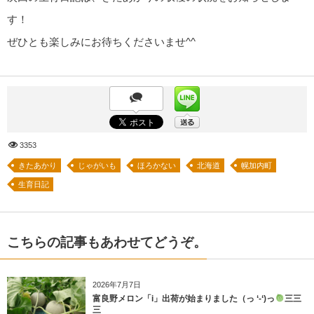
す！
ぜひとも楽しみにお待ちくださいませ^^
3353
きたあかり
じゃがいも
ほろかない
北海道
幌加内町
生育日記
こちらの記事もあわせてどうぞ。
2026年7月7日
富良野メロン「i」出荷が始まりました（っ ‘-‘)っ
三三
三