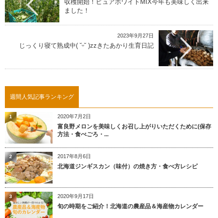
収穫開始！ピュアホワイトMIX今年も美味しく出来
ました！
2023年9月27日
じっくり寝て熟成中( ˘ᵕ˘ )zzきたあかり生育日記
週間人気記事ランキング
2020年7月2日
1
富良野メロンを美味しくお召し上がりいただくために(保存
方法・食べごろ・...
2017年8月6日
2
北海道ジンギスカン（味付）の焼き方・食べ方レシピ
2020年9月17日
3
旬の時期をご紹介！北海道の農産品＆海産物カレンダー