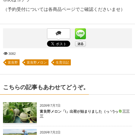
（予約受付については各商品ページでご確認くださいませ）
3082
富良野
富良野メロン
生育日記
こちらの記事もあわせてどうぞ。
2026年7月7日
富良野メロン「i」出荷が始まりました（っ ‘-‘)っ
三三
三
2026年7月2日