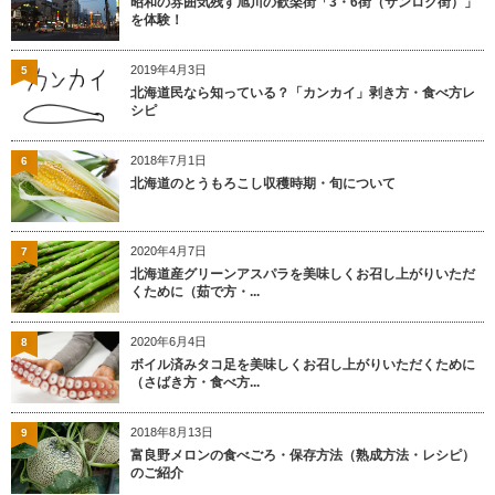
昭和の雰囲気残す旭川の歓楽街「3・6街（サンロク街）」
を体験！
2019年4月3日
5
北海道民なら知っている？「カンカイ」剥き方・食べ方レ
シピ
2018年7月1日
6
北海道のとうもろこし収穫時期・旬について
2020年4月7日
7
北海道産グリーンアスパラを美味しくお召し上がりいただ
くために（茹で方・...
2020年6月4日
8
ボイル済みタコ足を美味しくお召し上がりいただくために
（さばき方・食べ方...
2018年8月13日
9
富良野メロンの食べごろ・保存方法（熟成方法・レシピ）
のご紹介