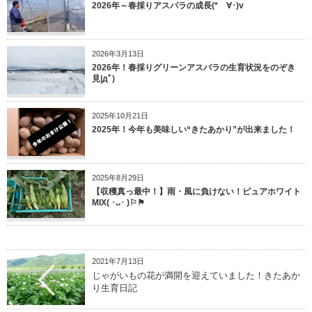
2026年～春採りアスパラの成長(*ゝ∀･)v
2026年3月13日
2026年！春採りグリーンアスパラの生育状況をのぞき
見|дﾟ)
2025年10月21日
2025年！今年も美味しい“きたあかり”が出来ました！
2025年8月29日
【収穫真っ最中！】雨・風に負けない！ピュアホワイト
MIX( ･ᴗ･ )⚐⚑
2021年7月13日
じゃがいもの花が満開を迎えていました！きたあか
り生育日記