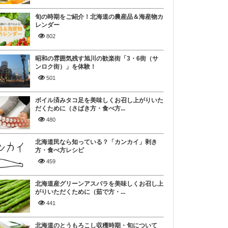
旬の時期をご紹介！北海道の農産品＆海産物カ
レンダー
802
昭和の雰囲気残す旭川の歓楽街「3・6街（サ
ンロク街）」を体験！
501
ボイル済みタコ足を美味しくお召し上がりいた
だくために（さばき方・食べ方...
480
北海道民なら知っている？「カンカイ」剥き
方・食べ方レシピ
459
北海道産グリーンアスパラを美味しくお召し上
がりいただくために（茹で方・...
441
北海道のとうもろこし収穫時期・旬について