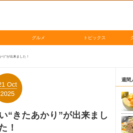
グルメ
トピックス
あかり”が出来ました！
週間
21
Oct
2025
1
しい“きたあかり”が出来まし
2
た！