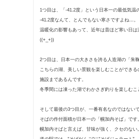
1つ目は、「-41.2度」という日本一の最低気
-41.2度なんて、とんでもない寒さですよね…。
温暖化の影響もあって、近年は昔ほど寒い日は
((+_+))
2つ目は、日本一の大きさを誇る人造湖の「朱鞠
こちらの湖、美しい景観を楽しむことができる
施設まであるんです。
冬季間には凍った湖でわかさぎ釣りを楽しむこ
そして最後の3つ目が、一番有名なのではない
そばの作付面積が日本一の「幌加内そば」です
幌加内そばと言えば、甘味が強く、クセのない
道の駅では、”そばだんご”に”そばジェラート”