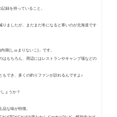
温の記録を持っていること。
減りましたが、まだまだ冬になると寒いのが北海道です
内湖(しゅまりないこ)」です。
のはもちろん、周辺にはレストランやキャンプ場などの
ともでき、多くの釣りファンが訪れるんですよ♪
でしょうか？
。
上品な味が特徴。
、”そば茶”や”そばの実おからドーナツ”など、幌加内そば