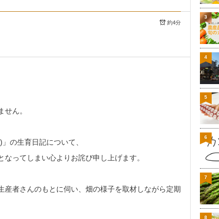
3
約4分
4
5
ません。
6
)」の生育日記について、
となってしまい心よりお詫び申し上げます。
7
生産者さんのもとに伺い、畑の様子を取材しながら定期
8