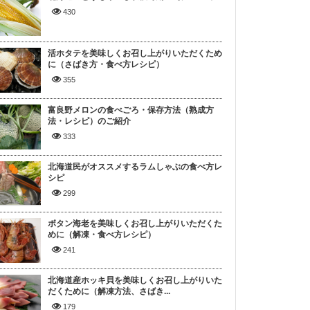
430
活ホタテを美味しくお召し上がりいただくため
に（さばき方・食べ方レシピ）
355
富良野メロンの食べごろ・保存方法（熟成方
法・レシピ）のご紹介
333
北海道民がオススメするラムしゃぶの食べ方レ
シピ
299
ボタン海老を美味しくお召し上がりいただくた
めに（解凍・食べ方レシピ）
241
北海道産ホッキ貝を美味しくお召し上がりいた
だくために（解凍方法、さばき...
179