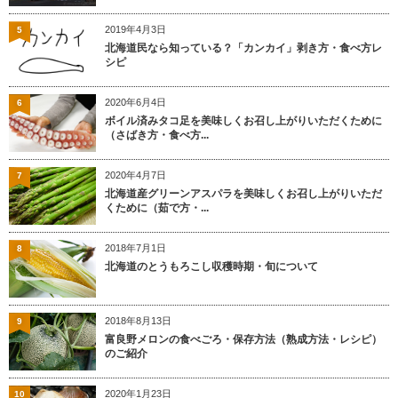
2019年4月3日
5
北海道民なら知っている？「カンカイ」剥き方・食べ方レ
シピ
2020年6月4日
6
ボイル済みタコ足を美味しくお召し上がりいただくために
（さばき方・食べ方...
2020年4月7日
7
北海道産グリーンアスパラを美味しくお召し上がりいただ
くために（茹で方・...
2018年7月1日
8
北海道のとうもろこし収穫時期・旬について
2018年8月13日
9
富良野メロンの食べごろ・保存方法（熟成方法・レシピ）
のご紹介
2020年1月23日
10