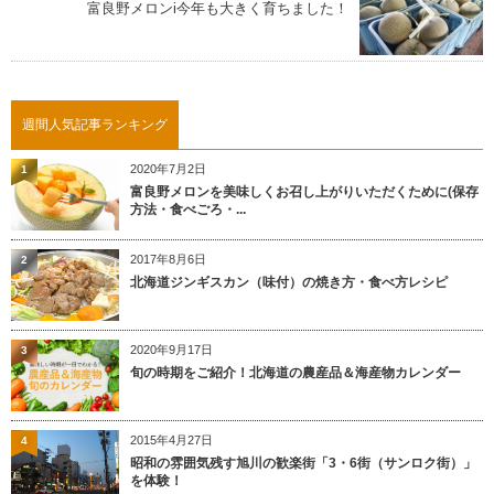
富良野メロンi今年も大きく育ちました！
週間人気記事ランキング
2020年7月2日
1
富良野メロンを美味しくお召し上がりいただくために(保存
方法・食べごろ・...
2017年8月6日
2
北海道ジンギスカン（味付）の焼き方・食べ方レシピ
2020年9月17日
3
旬の時期をご紹介！北海道の農産品＆海産物カレンダー
2015年4月27日
4
昭和の雰囲気残す旭川の歓楽街「3・6街（サンロク街）」
を体験！