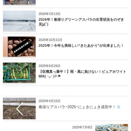
2026年3月13日
2026年！春採りグリーンアスパラの生育状況をのぞき
見|дﾟ)
2025年10月21日
2025年！今年も美味しい“きたあかり”が出来ました！
2025年8月29日
【収穫真っ最中！】雨・風に負けない！ピュアホワイト
MIX( ･ᴗ･ )⚐⚑
2025年4月15日
春採りアスパラ~2025~にょきにょき成長中！
2025年7月8日