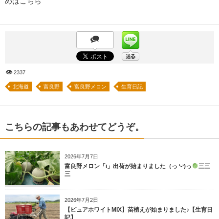
めはこちら
2337
北海道
富良野
富良野メロン
生育日記
こちらの記事もあわせてどうぞ。
2026年7月7日
富良野メロン「i」出荷が始まりました（っ ‘-‘)っ
三三
三
2026年7月2日
【ピュアホワイトMIX】苗植えが始まりました♪【生育日
記】