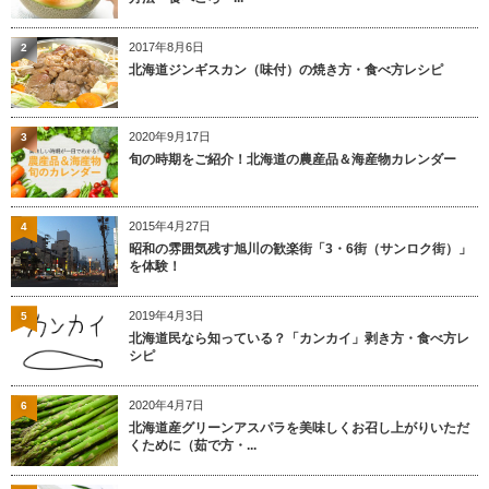
2017年8月6日
2
北海道ジンギスカン（味付）の焼き方・食べ方レシピ
2020年9月17日
3
旬の時期をご紹介！北海道の農産品＆海産物カレンダー
2015年4月27日
4
昭和の雰囲気残す旭川の歓楽街「3・6街（サンロク街）」
を体験！
2019年4月3日
5
北海道民なら知っている？「カンカイ」剥き方・食べ方レ
シピ
2020年4月7日
6
北海道産グリーンアスパラを美味しくお召し上がりいただ
くために（茹で方・...