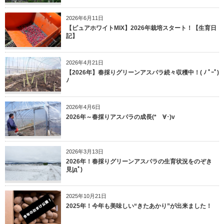
2026年6月11日
【ピュアホワイトMIX】2026年栽培スタート！【生育日
記】
2026年4月21日
【2026年】春採りグリーンアスパラ続々収穫中！( ﾉ ﾟｰﾟ)
ﾉ
2026年4月6日
2026年～春採りアスパラの成長(*ゝ∀･)v
2026年3月13日
2026年！春採りグリーンアスパラの生育状況をのぞき
見|дﾟ)
2025年10月21日
2025年！今年も美味しい“きたあかり”が出来ました！