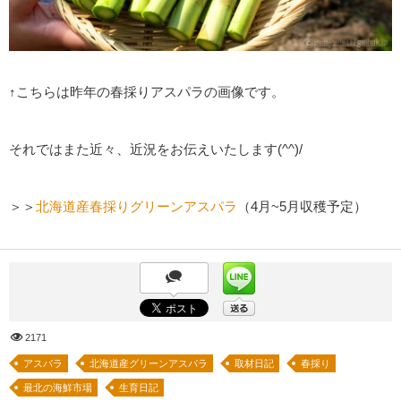
↑こちらは昨年の春採りアスパラの画像です。
それではまた近々、近況をお伝えいたします(^^)/
＞＞
北海道産春採りグリーンアスパラ
（4月~5月収穫予定）
2171
アスパラ
北海道産グリーンアスパラ
取材日記
春採り
最北の海鮮市場
生育日記