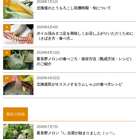
2018年7月1日
7
北海道のとうもろこし収穫時期・旬について
2020年6月4日
8
ボイル済みタコ足を美味しくお召し上がりいただくために
（さばき方・食べ方...
2018年8月13日
9
富良野メロンの食べごろ・保存方法（熟成方法・レシピ）
のご紹介
2020年4月22日
10
北海道民がオススメするラムしゃぶの食べ方レシピ
最近の投稿
2026年7月7日
富良野メロン「i」出荷が始まりました（っ ‘-‘...