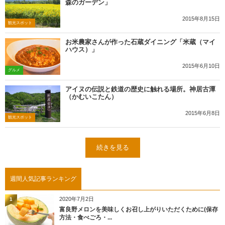
森のガーデン」
2015年8月15日
観光スポット
お米農家さんが作った石蔵ダイニング「米蔵（マイ
ハウス）」
2015年6月10日
グルメ
アイヌの伝説と鉄道の歴史に触れる場所。神居古潭
（かむいこたん）
2015年6月8日
観光スポット
続きを見る
週間人気記事ランキング
2020年7月2日
1
富良野メロンを美味しくお召し上がりいただくために(保存
方法・食べごろ・...