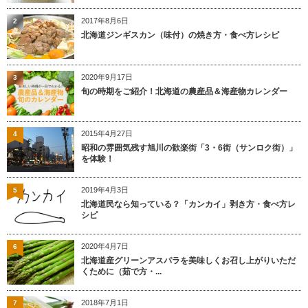
2017年8月6日
2
北海道ジンギスカン（味付）の焼き方・食べ方レシピ
2020年9月17日
3
旬の時期をご紹介！北海道の農産品＆海産物カレンダー
2015年4月27日
4
昭和の雰囲気残す旭川の歓楽街「3・6街（サンロク街）」
を体験！
2019年4月3日
5
北海道民なら知っている？「カンカイ」剥き方・食べ方レ
シピ
2020年4月7日
6
北海道産グリーンアスパラを美味しくお召し上がりいただ
くために（茹で方・...
2018年7月1日
7