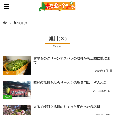
旭川 ( 3 )
旭川( 3 )
Tagged
露地ものグリーンアスパラの収穫から店頭に並ぶま
で
2016年6月7日
トピックス
昭和の旭川をふらりーと！焼鳥専門店「ぎんねこ」
2016年5月26日
グルメ
まるで桜餅？旭川のちょっと変わった桜名所