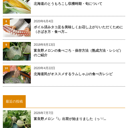
北海道のとうもろこし収穫時期・旬について
2020年6月4日
8
ボイル済みタコ足を美味しくお召し上がりいただくために
（さばき方・食べ方...
2018年8月13日
9
富良野メロンの食べごろ・保存方法（熟成方法・レシピ）
のご紹介
2020年4月22日
10
北海道民がオススメするラムしゃぶの食べ方レシピ
最近の投稿
2026年7月7日
富良野メロン「i」出荷が始まりました（っ ‘-‘...