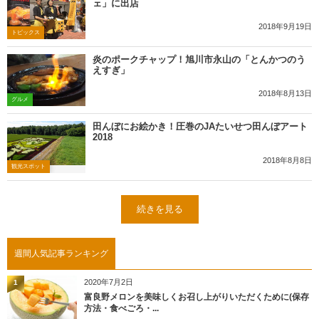
ェ」に出店
2018年9月19日
トピックス
炎のポークチャップ！旭川市永山の「とんかつのう
えすぎ」
2018年8月13日
グルメ
田んぼにお絵かき！圧巻のJAたいせつ田んぼアート
2018
2018年8月8日
観光スポット
続きを見る
週間人気記事ランキング
2020年7月2日
1
富良野メロンを美味しくお召し上がりいただくために(保存
方法・食べごろ・...