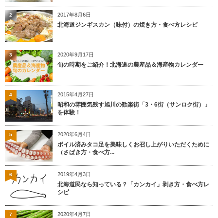
2017年8月6日
2
北海道ジンギスカン（味付）の焼き方・食べ方レシピ
2020年9月17日
3
旬の時期をご紹介！北海道の農産品＆海産物カレンダー
2015年4月27日
4
昭和の雰囲気残す旭川の歓楽街「3・6街（サンロク街）」
を体験！
2020年6月4日
5
ボイル済みタコ足を美味しくお召し上がりいただくために
（さばき方・食べ方...
2019年4月3日
6
北海道民なら知っている？「カンカイ」剥き方・食べ方レ
シピ
2020年4月7日
7