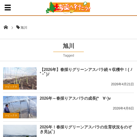
旭川
旭川
Tagged
【2026年】春採りグリーンアスパラ続々収穫中！( ﾉ
ﾟｰﾟ)ﾉ
2026年4月21日
トピックス
2026年～春採りアスパラの成長(*ゝ∀･)v
2026年4月6日
トピックス
2026年！春採りグリーンアスパラの生育状況をのぞ
き見|дﾟ)