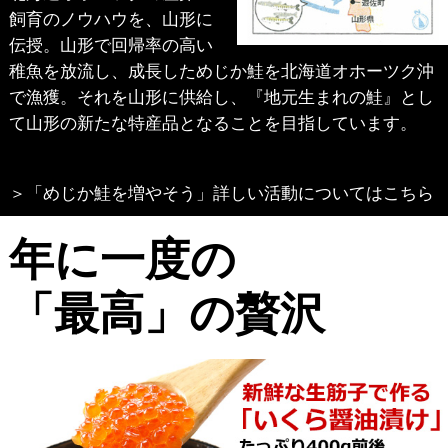
飼育のノウハウを、山形に
伝授。山形で回帰率の高い
稚魚を放流し、成長しためじか鮭を北海道オホーツク沖
で漁獲。それを山形に供給し、『地元生まれの鮭』とし
て山形の新たな特産品となることを目指しています。
＞「めじか鮭を増やそう」詳しい活動についてはこちら
年に一度の
「最高」の贅沢