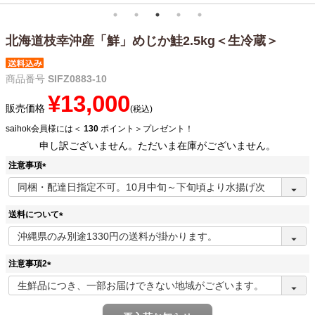
北海道枝幸沖産「鮮」めじか鮭2.5kg＜生冷蔵＞
商品番号
SIFZ0883-10
¥
13,000
販売価格
税込
saihok会員様には＜
130
ポイント＞プレゼント！
申し訳ございません。ただいま在庫がございません。
注意事項
(
必
須
送料について
)
(
必
須
注意事項2
)
(
必
須