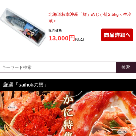
北海道枝幸沖産「鮮」めじか鮭2.5kg＜生冷
蔵＞
販売価格
13,000円
(税込)
検索
厳選「saihokの蟹」