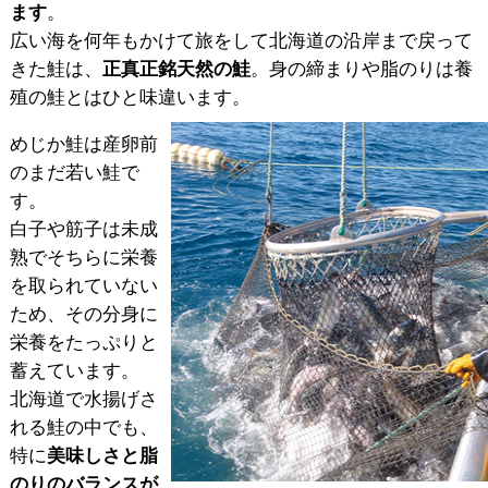
ます
。
広い海を何年もかけて旅をして北海道の沿岸まで戻って
きた鮭は、
正真正銘天然の鮭
。身の締まりや脂のりは養
殖の鮭とはひと味違います。
めじか鮭は産卵前
のまだ若い鮭で
す。
白子や筋子は未成
熟でそちらに栄養
を取られていない
ため、その分身に
栄養をたっぷりと
蓄えています。
北海道で水揚げさ
れる鮭の中でも、
特に
美味しさと脂
のりのバランスが