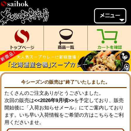
会員様メニュー
ゲスト
様、
いらっしゃいませ。
ご来店ありがとうございます。
新規会員登録
ログイン
MYページ
MYクーポン
ポイント履歴
お気に入り
今シーズンの販売は“終了”いたしました。
たくさんのご注文ありがとうございました。
レビュー投稿
閲覧履歴
次回の販売は
<<2026年9月頃>>
を予定しており、販売
当店について
開始後に「入荷お知らせメール」にてご案内しており
ます。いち早い入荷情報をご希望の方はこちらをご利
初めての方へ
送料・お支払い
用くださいませ。
返品について
ご利用ガイド