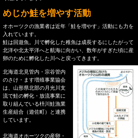
めじか鮭を増やす活動
オホーツクの漁業者は近年「鮭を増やす」活動にも力を
入れています。
鮭は回遊魚。川で孵化した稚魚は成長するにしたがって
北洋や北太平洋へと航海に向かい、数年がすぎた頃に産
卵のために孵化した川へと戻ってきます。
北海道北見管内・宗谷管内
のさけ・ます増殖事業協会
は、山形県北部の月光川支
流で鮭の孵化・放流事業に
取り組んでいる枡川鮭漁業
生産組合（遊佐町）と連携
しています。
北海道オホーツクの産卵・