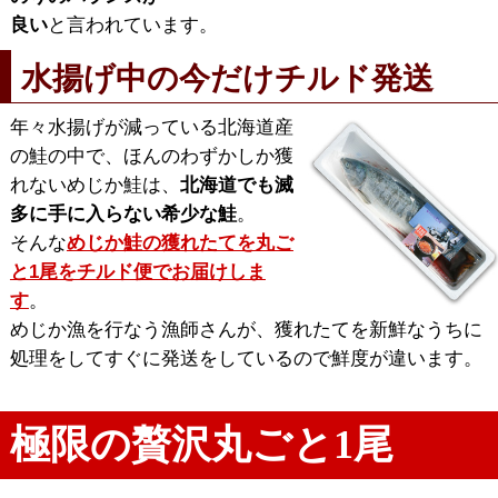
良い
と言われています。
水揚げ中の今だけチルド発送
年々水揚げが減っている北海道産
の鮭の中で、ほんのわずかしか獲
れないめじか鮭は、
北海道でも滅
多に手に入らない希少な鮭
。
そんな
めじか鮭の獲れたてを丸ご
と1尾をチルド便でお届けしま
す
。
めじか漁を行なう漁師さんが、獲れたてを新鮮なうちに
処理をしてすぐに発送をしているので鮮度が違います。
極限の贅沢丸ごと1尾