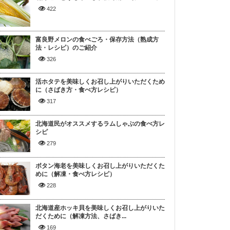
422
富良野メロンの食べごろ・保存方法（熟成方
法・レシピ）のご紹介
326
活ホタテを美味しくお召し上がりいただくため
に（さばき方・食べ方レシピ）
317
北海道民がオススメするラムしゃぶの食べ方レ
シピ
279
ボタン海老を美味しくお召し上がりいただくた
めに（解凍・食べ方レシピ）
228
北海道産ホッキ貝を美味しくお召し上がりいた
だくために（解凍方法、さばき...
169