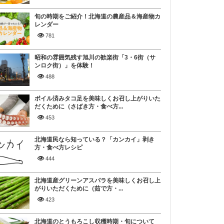
旬の時期をご紹介！北海道の農産品＆海産物カ
レンダー
781
昭和の雰囲気残す旭川の歓楽街「3・6街（サ
ンロク街）」を体験！
488
ボイル済みタコ足を美味しくお召し上がりいた
だくために（さばき方・食べ方...
453
北海道民なら知っている？「カンカイ」剥き
方・食べ方レシピ
444
北海道産グリーンアスパラを美味しくお召し上
がりいただくために（茹で方・...
423
北海道のとうもろこし収穫時期・旬について