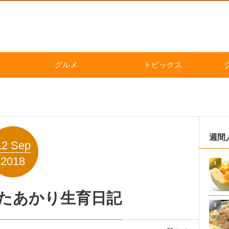
グルメ
トピックス
週間
12
Sep
2018
1
たあかり生育日記
2