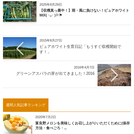
2025年8月29日
【収穫真っ最中！】雨・風に負けない！ピュアホワイト
MIX( ･ᴗ･ )⚐⚑
2015年8月27日
ピュアホワイト生育日記「もうすぐ収穫開始で
す！」
2016年4月7日
グリーンアスパラの芽が出てきました！2016
週間人気記事ランキング
2020年7月2日
1
富良野メロンを美味しくお召し上がりいただくために(保存
方法・食べごろ・...