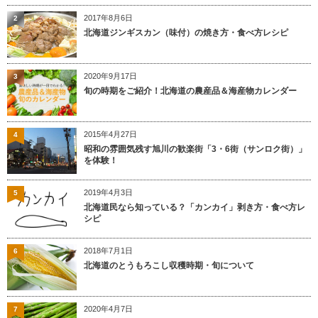
2017年8月6日
2
北海道ジンギスカン（味付）の焼き方・食べ方レシピ
2020年9月17日
3
旬の時期をご紹介！北海道の農産品＆海産物カレンダー
2015年4月27日
4
昭和の雰囲気残す旭川の歓楽街「3・6街（サンロク街）」
を体験！
2019年4月3日
5
北海道民なら知っている？「カンカイ」剥き方・食べ方レ
シピ
2018年7月1日
6
北海道のとうもろこし収穫時期・旬について
2020年4月7日
7