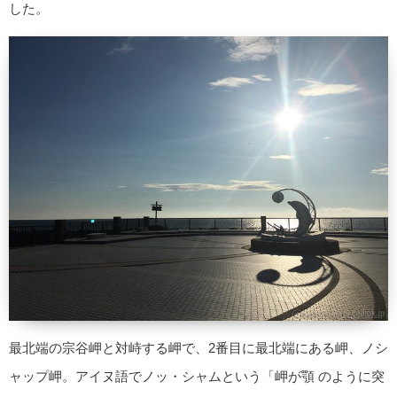
した。
最北端の宗谷岬と対峙する岬で、2番目に最北端にある岬、ノシ
ャップ岬。アイヌ語でノッ・シャムという「岬が顎 のように突