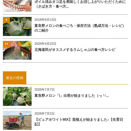
ボイル済みタコ足を美味しくお召し上がりいただくために
（さばき方・食べ方...
2018年8月13日
9
富良野メロンの食べごろ・保存方法（熟成方法・レシピ）
のご紹介
2020年4月22日
10
北海道民がオススメするラムしゃぶの食べ方レシピ
最近の投稿
2026年7月7日
富良野メロン「i」出荷が始まりました（っ ‘-‘...
2026年7月2日
【ピュアホワイトMIX】苗植えが始まりました♪【生育日
記】