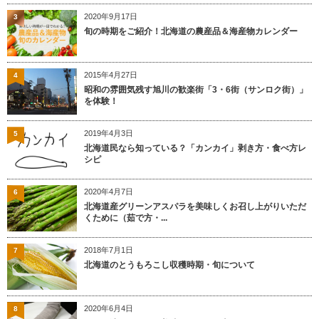
2020年9月17日
3
旬の時期をご紹介！北海道の農産品＆海産物カレンダー
2015年4月27日
4
昭和の雰囲気残す旭川の歓楽街「3・6街（サンロク街）」
を体験！
2019年4月3日
5
北海道民なら知っている？「カンカイ」剥き方・食べ方レ
シピ
2020年4月7日
6
北海道産グリーンアスパラを美味しくお召し上がりいただ
くために（茹で方・...
2018年7月1日
7
北海道のとうもろこし収穫時期・旬について
2020年6月4日
8