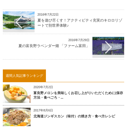
2016年7月22日
夏を遊び尽くす！アクティビティ充実のキロロリゾ
ートで別世界体験♪
2016年7月29日
夏の富良野ラベンダー畑 「ファーム富田」
週間人気記事ランキング
2020年7月2日
1
富良野メロンを美味しくお召し上がりいただくために(保存
方法・食べごろ・...
2017年8月6日
2
北海道ジンギスカン（味付）の焼き方・食べ方レシピ