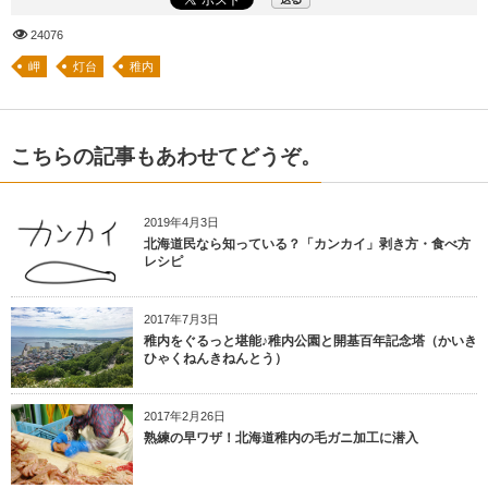
24076
岬
灯台
稚内
こちらの記事もあわせてどうぞ。
2019年4月3日
北海道民なら知っている？「カンカイ」剥き方・食べ方
レシピ
2017年7月3日
稚内をぐるっと堪能♪稚内公園と開基百年記念塔（かいき
ひゃくねんきねんとう）
2017年2月26日
熟練の早ワザ！北海道稚内の毛ガニ加工に潜入