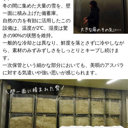
冬の間に集めた大量の雪を、壁
一面に積み上げた備蓄庫。
自然の力を有効に活用したこの
設備は、温度が2℃、湿度は驚
きの90%の状態を維持。
一般的な冷却とは異なり、鮮度を落とさずに冷やしなが
ら、素材のみずみずしさをしっとりとキープし続けま
す。
一次保管という細かな部分においても、美唄のアスパラ
に対する気遣いや強い思いが感じられます。