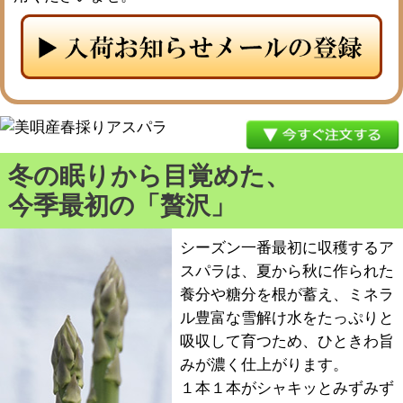
メルマガ登録
お問合せ
特定商取引法表示
個人情報の取扱い
冬の眠りから目覚めた、
今季最初の「贅沢」
シーズン一番最初に収穫するア
スパラは、夏から秋に作られた
養分や糖分を根が蓄え、ミネラ
ル豊富な雪解け水をたっぷりと
吸収して育つため、ひときわ旨
みが濃く仕上がります。
１本１本がシャキッとみずみず