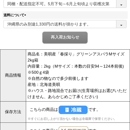
(
必
須
送料について
)
(
必
須
再入荷お知らせ
)
商品名：美唄産「春採り」グリーンアスパラMサイズ
2kg箱
内容量：2kg（Mサイズ：本数の目安94～124本前後)
※500ｇ4袋
商品情報
※自然の物なので多少前後します
産地：北海道美唄
※ハウス・路地混合でお届け(生育場所はお選びいただ
けません、あらかじめご了承ください)
こちらの商品は
です。
保存方法
※すぐにお召し上がり頂かない場合は冷蔵庫で保管ください。