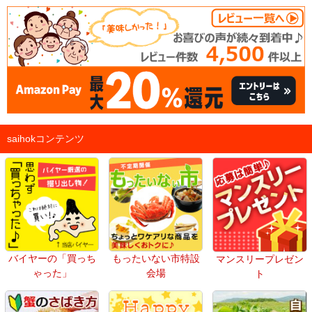
saihokコンテンツ
バイヤーの「買っち
もったいない市特設
マンスリープレゼン
ゃった」
会場
ト