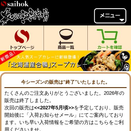
会員様メニュー
ゲスト
様、
いらっしゃいませ。
ご来店ありがとうございます。
新規会員登録
ログイン
MYページ
MYクーポン
ポイント履歴
お気に入り
今シーズンの販売は“終了”いたしました。
たくさんのご注文ありがとうございました。2026年の
レビュー投稿
閲覧履歴
販売は終了しました。
当店について
次回の販売は
<<2027年5月頃>>
を予定しており、販売
開始後に「入荷お知らせメール」にてご案内しており
初めての方へ
送料・お支払い
ます。いち早い入荷情報をご希望の方はこちらをご利
返品について
ご利用ガイド
用くださいませ。