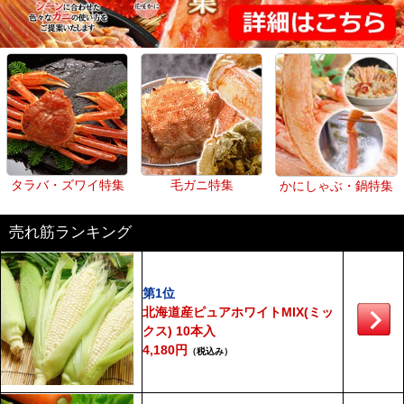
タラバ・ズワイ特集
毛ガニ特集
かにしゃぶ・鍋特集
売れ筋ランキング
第1位
北海道産ピュアホワイトMIX(ミッ
クス) 10本入
4,180円
（税込み）