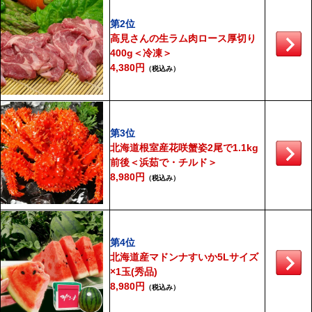
第2位
高見さんの生ラム肉ロース厚切り
400g＜冷凍＞
4,380円
（税込み）
第3位
北海道根室産花咲蟹姿2尾で1.1kg
前後＜浜茹で・チルド＞
8,980円
（税込み）
第4位
北海道産マドンナすいか5Lサイズ
×1玉(秀品)
8,980円
（税込み）