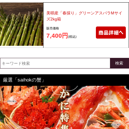
美唄産「春採り」グリーンアスパラMサイ
ズ2kg箱
販売価格
7,400円
(税込)
検索
厳選「saihokの蟹」