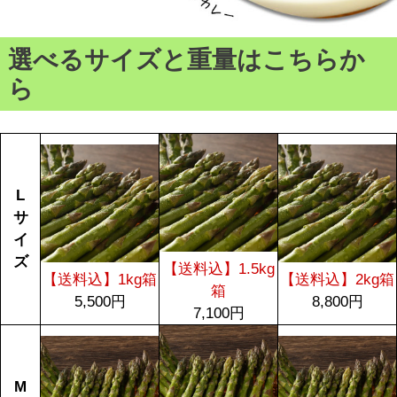
選べるサイズと重量はこちらか
ら
L
サ
イ
ズ
【送料込】1.5kg
【送料込】1kg箱
【送料込】2kg箱
箱
5,500円
8,800円
7,100円
M