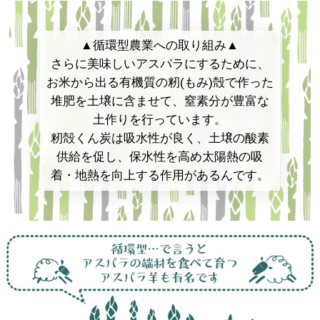
▲循環型農業への取り組み▲
さらに美味しいアスパラにするために、
お米から出る有機質の籾(もみ)殻で作った
堆肥を土壌に含ませて、窒素分が豊富な
土作りを行っています。
籾殻くん炭は吸水性が良く、土壌の酸素
供給を促し、保水性を高め太陽熱の吸
着・地熱を向上する作用があるんです。