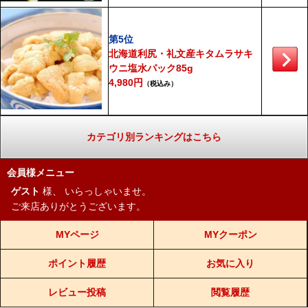
第5位
北海道利尻・礼文産キタムラサキ
ウニ塩水パック85g
4,980円
（税込み）
カテゴリ別ランキングはこちら
会員様メニュー
ゲスト
様、
いらっしゃいませ。
ご来店ありがとうございます。
MYページ
MYクーポン
ポイント履歴
お気に入り
レビュー投稿
閲覧履歴