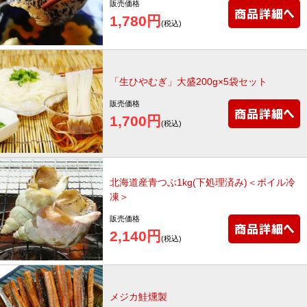
販売価格
1,780円
(税込)
「生ひやむぎ」大盛200g×5袋セット
販売価格
1,700円
(税込)
北海道産青つぶ1kg(下処理済み)＜ボイル冷
凍＞
販売価格
2,140円
(税込)
メジカ鮭燻製