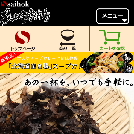
会員様メニュー
ゲスト
様、
いらっしゃいませ。
ご来店ありがとうございます。
新規会員登録
ログイン
MYページ
MYクーポン
ポイント履歴
お気に入り
レビュー投稿
閲覧履歴
当店について
初めての方へ
送料・お支払い
返品について
ご利用ガイド