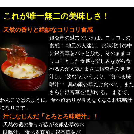
これが唯一無二の美味しさ！
天然の香りと絶妙なコリコリ食感
銀杏草の魅力といえば、コリコリの
食感！ 地元の人達は、お味噌汁の中
に銀杏草をパッと放ち、そのままコ
リコリとした食感を楽しみながら食
べるのが人気♪ まさに銀杏草の味噌
汁は、“飲む”というより、“食べる味
噌汁”！ 具の銀杏草だけ食べて、また
さらに銀杏草を追加する。 まるで、
わんこそばのように、食べ終わりが見えなくなるお味噌汁
になります。
汁になじんだ「とろとろ味噌汁」！
天然の磯の香りが広がる銀杏草のお
味噌汁。 食べる直前に銀杏草をパ