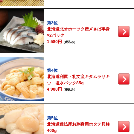
第3位
北海道北オホーツク産〆さば半身
×2パック
1,580円
（税込み）
第4位
北海道利尻・礼文産キタムラサキ
ウニ塩水パック85g
4,980円
（税込み）
第5位
北海道猿払産お刺身用ホタテ貝柱
400g