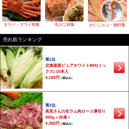
タラバ・ズワイ特集
毛ガニ特集
かにしゃぶ・鍋特集
売れ筋ランキング
第1位
北海道産ピュアホワイトMIX(ミッ
クス) 10本入
4,180円
（税込み）
第2位
高見さんの生ラム肉ロース厚切り
400g＜冷凍＞
4,380円
（税込み）