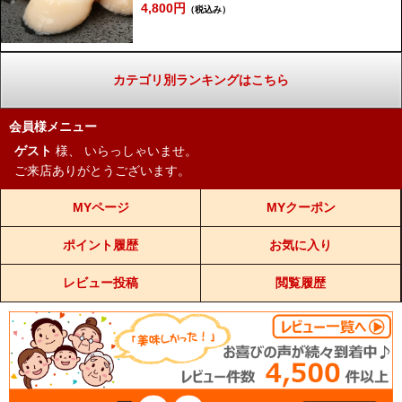
4,800円
（税込み）
カテゴリ別ランキングはこちら
会員様メニュー
ゲスト
様、
いらっしゃいませ。
ご来店ありがとうございます。
MYページ
MYクーポン
ポイント履歴
お気に入り
レビュー投稿
閲覧履歴