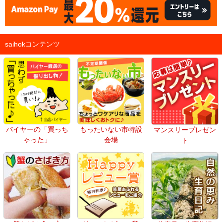
saihokコンテンツ
バイヤーの「買っち
もったいない市特設
マンスリープレゼン
ゃった」
会場
ト