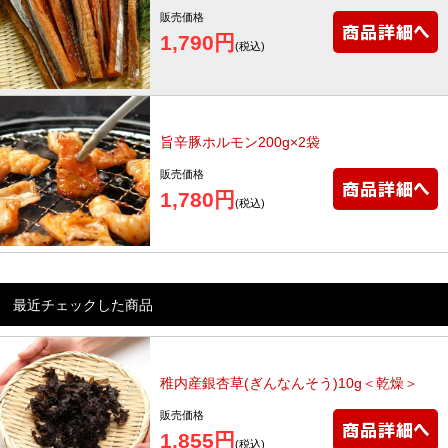
販売価格
1,790円
(税込)
旨辛豚ホルモン200g×2袋
販売価格
1,780円
(税込)
最近チェックした商品
稚内産銀杏草(ぎんなんそう)10g＜乾燥＞
販売価格
1,855円
(税込)