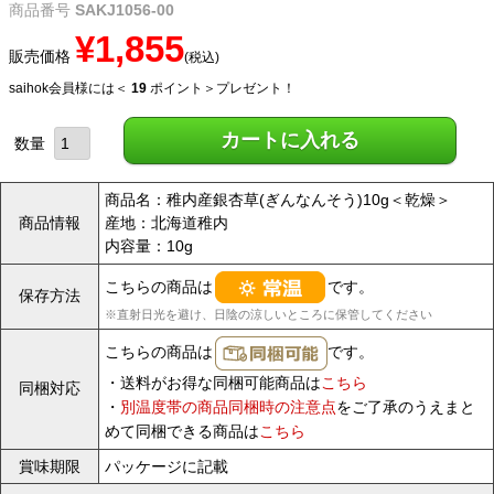
商品番号
SAKJ1056-00
¥
1,855
販売価格
税込
saihok会員様には＜
19
ポイント＞プレゼント！
カートに入れる
商品名：稚内産銀杏草(ぎんなんそう)10g＜乾燥＞
商品情報
産地：北海道稚内
内容量：10g
こちらの商品は
です。
保存方法
※直射日光を避け、日陰の涼しいところに保管してください
こちらの商品は
です。
・送料がお得な同梱可能商品は
こちら
同梱対応
・
別温度帯の商品同梱時の注意点
をご了承のうえまと
めて同梱できる商品は
こちら
賞味期限
パッケージに記載