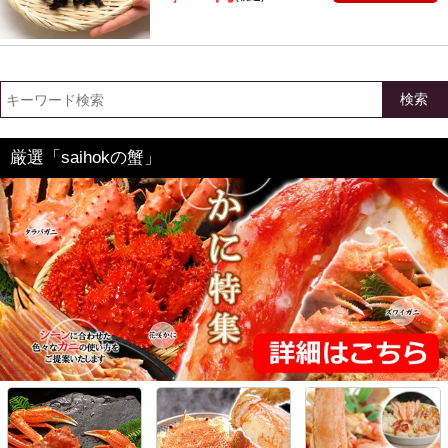
検索
厳選「saihokの蟹」