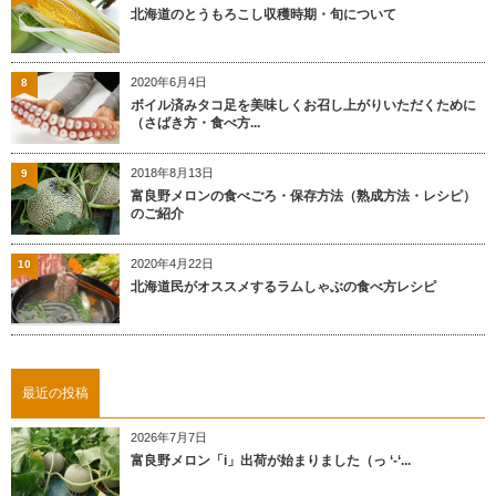
北海道のとうもろこし収穫時期・旬について
2020年6月4日
8
ボイル済みタコ足を美味しくお召し上がりいただくために
（さばき方・食べ方...
2018年8月13日
9
富良野メロンの食べごろ・保存方法（熟成方法・レシピ）
のご紹介
2020年4月22日
10
北海道民がオススメするラムしゃぶの食べ方レシピ
最近の投稿
2026年7月7日
富良野メロン「i」出荷が始まりました（っ ‘-‘...