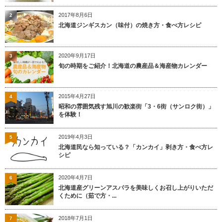
2017年8月6日
2
北海道ジンギスカン（味付）の焼き方・食べ方レシピ
2020年9月17日
3
旬の時期をご紹介！北海道の農産品＆海産物カレンダー
2015年4月27日
4
昭和の雰囲気残す旭川の歓楽街「3・6街（サンロク街）」
を体験！
2019年4月3日
5
北海道民なら知っている？「カンカイ」剥き方・食べ方レ
シピ
2020年4月7日
6
北海道産グリーンアスパラを美味しくお召し上がりいただ
くために（茹で方・...
2018年7月1日
7