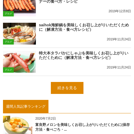
ナーの食べ方・レシピ
2019年12月8日
グルメ
saihok海鮮鍋を美味しくお召し上がりいただくため
に（解凍方法・食べ方レシピ）
2019年11月24日
グルメ
特大本タラバかにしゃぶを美味しくお召し上がりい
ただくために（解凍方法・食べ方レシピ）
2019年11月24日
グルメ
続きを見る
週間人気記事ランキング
2020年7月2日
1
富良野メロンを美味しくお召し上がりいただくために(保存
方法・食べごろ・...