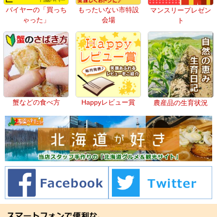
バイヤーの「買っち
もったいない市特設
マンスリープレゼン
ゃった」
会場
ト
蟹などの食べ方
Happyレビュー賞
農産品の生育状況