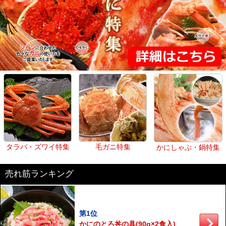
タラバ・ズワイ特集
毛ガニ特集
かにしゃぶ・鍋特集
売れ筋ランキング
第1位
かにのとろ丼の具(90g×2食入)