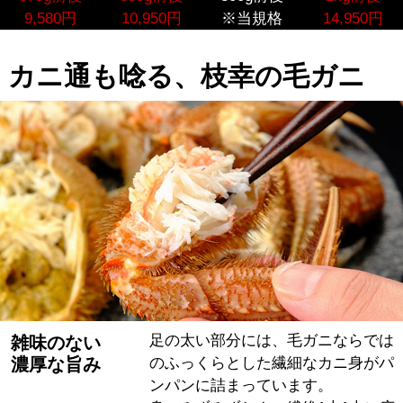
9,580円
10,950円
※当規格
14,950円
カニ通も唸る、枝幸の毛ガニ
足の太い部分には、毛ガニならでは
雑味のない
濃厚な旨み
のふっくらとした繊細なカニ身がパ
ンパンに詰まっています。