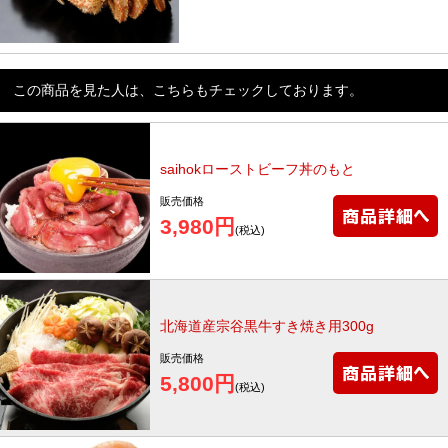
この商品を見た人は、こちらもチェックしております。
saihokローストビーフ丼のもと
販売価格
3,980円
(税込)
北海道産宗谷黒牛すき焼き用300g
販売価格
5,800円
(税込)