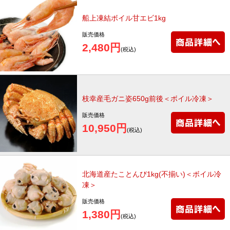
船上凍結ボイル甘エビ1kg
販売価格
2,480円
(税込)
枝幸産毛ガニ姿650g前後＜ボイル冷凍＞
販売価格
10,950円
(税込)
北海道産たことんび1kg(不揃い)＜ボイル冷
凍＞
販売価格
1,380円
(税込)