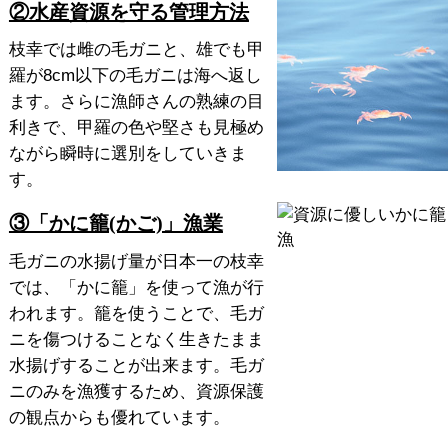
②水産資源を守る管理方法
枝幸では雌の毛ガニと、雄でも甲
羅が8cm以下の毛ガニは海へ返し
ます。さらに漁師さんの熟練の目
利きで、甲羅の色や堅さも見極め
ながら瞬時に選別をしていきま
す。
③「かに籠(かご)」漁業
毛ガニの水揚げ量が日本一の枝幸
では、「かに籠」を使って漁が行
われます。籠を使うことで、毛ガ
ニを傷つけることなく生きたまま
水揚げすることが出来ます。毛ガ
ニのみを漁獲するため、資源保護
の観点からも優れています。