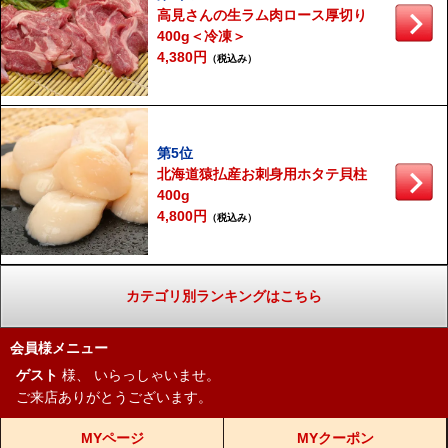
高見さんの生ラム肉ロース厚切り
400g＜冷凍＞
4,380円
（税込み）
第5位
北海道猿払産お刺身用ホタテ貝柱
400g
4,800円
（税込み）
カテゴリ別ランキングはこちら
会員様メニュー
ゲスト
様、
いらっしゃいませ。
ご来店ありがとうございます。
MYページ
MYクーポン