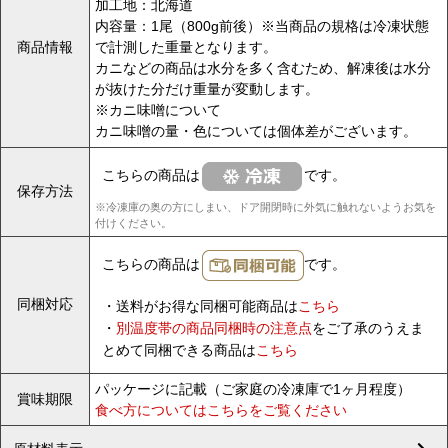
加工地：北海道
内容量：1尾（800g前後）※当商品の規格は冷凍状態
商品情報
で計測した重量となります。
カニなどの商品は水分を多く含むため、解凍後は水分
が抜けた分だけ重量が変動します。
※カニ味噌について
カニ味噌の量・色については個体差がございます。
こちらの商品は
です。
保存方法
※冷凍庫の奥の方にしまい、ドア開閉時に外気に触れないようお気を
付けください。
こちらの商品は
です。
同梱対応
・送料がお得な同梱可能商品は
こちら
・
別温度帯の商品同梱時の注意点
をご了承のうえま
とめて同梱できる商品は
こちら
パッケージに記載（ご家庭の冷凍庫で1ヶ月程度）
賞味期限
食べ方についてはこちらをご覧ください