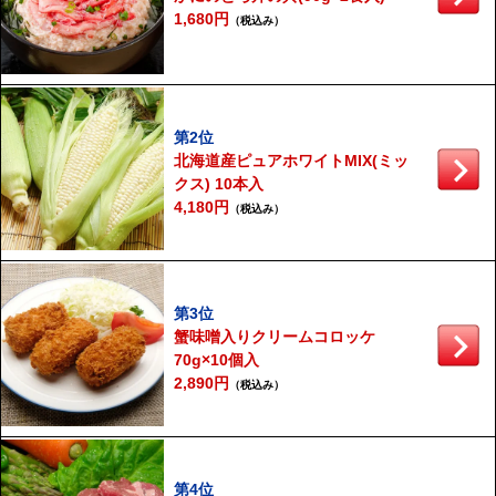
1,680円
（税込み）
第2位
北海道産ピュアホワイトMIX(ミッ
クス) 10本入
4,180円
（税込み）
第3位
蟹味噌入りクリームコロッケ
70g×10個入
2,890円
（税込み）
第4位