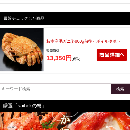
最近チェックした商品
枝幸産毛ガニ姿800g前後＜ボイル冷凍＞
販売価格
13,350円
(税込)
検索
厳選「saihokの蟹」