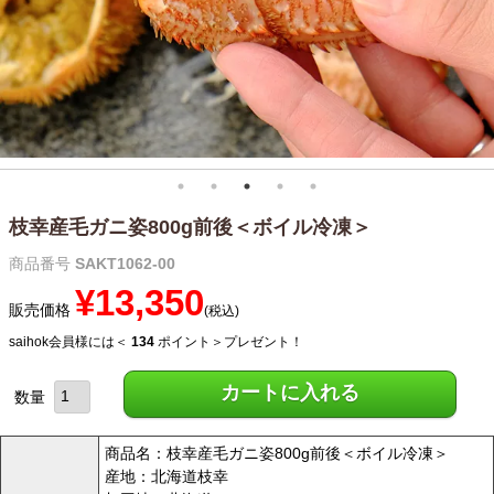
枝幸産毛ガニ姿800g前後＜ボイル冷凍＞
商品番号
SAKT1062-00
¥
13,350
販売価格
税込
saihok会員様には＜
134
ポイント＞プレゼント！
カートに入れる
商品名：枝幸産毛ガニ姿800g前後＜ボイル冷凍＞
産地：北海道枝幸