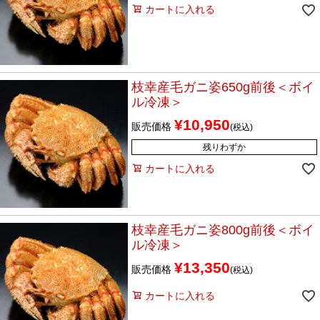
カートに入れる
枝幸産毛ガニ姿650g前後＜ボイ
ル冷凍＞
¥
10,950
販売価格
税込
残りわずか
カートに入れる
枝幸産毛ガニ姿800g前後＜ボイ
ル冷凍＞
¥
13,350
販売価格
税込
カートに入れる