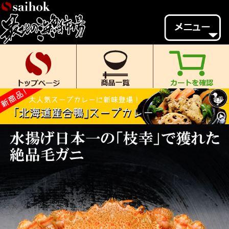
会員様メニュー
ゲスト
様、
いらっしゃいませ。
ご来店ありがとうございます。
新規会員登録
ログイン
MYページ
MYクーポン
ポイント履歴
お気に入り
レビュー投稿
閲覧履歴
当店について
初めての方へ
送料・お支払い
返品について
ご利用ガイド