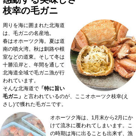
枝幸の毛ガニ
周りを海に囲まれた北海道
は、毛ガニの名産地。
春はオホーツク海。夏は道
南の噴火湾。秋は釧路や根
室などの道東。そして冬は
十勝沿岸と、年間を通して
北海道全域で毛ガニ漁が行
われています。
そんな北海道で
「特に旨い
毛ガニ」
と言われているのが、ここオホーツク枝幸(え
さし)で獲れた毛ガニです。
オホーツク海は、1月末から2月にか
けて流氷に覆われてしまいます。こ
の時期は海に出ることも出来ず、漁