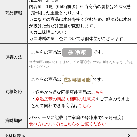
内容量：1尾（650g前後）※当商品の規格は冷凍状態
商品情報
で計測した重量となります。
カニなどの商品は水分を多く含むため、解凍後は水分
が抜けた分だけ重量が変動します。
※カニ味噌について
カニ味噌の量・色については個体差がございます。
こちらの商品は
です。
保存方法
※冷凍庫の奥の方にしまい、ドア開閉時に外気に触れないようお気を
付けください。
こちらの商品は
です。
同梱対応
・送料がお得な同梱可能商品は
こちら
・
別温度帯の商品同梱時の注意点
をご了承のうえま
とめて同梱できる商品は
こちら
パッケージに記載（ご家庭の冷凍庫で1ヶ月程度）
賞味期限
食べ方についてはこちらをご覧ください
原材料表示