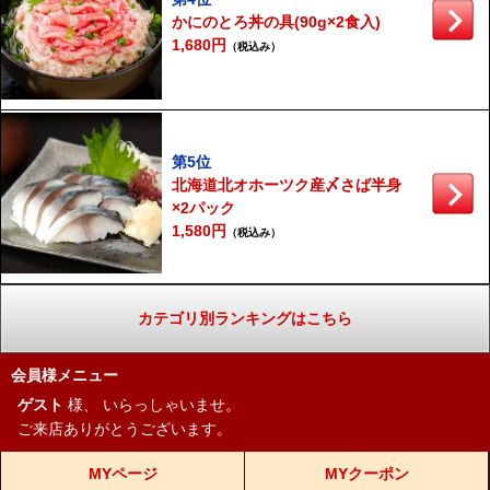
かにのとろ丼の具(90g×2食入)
1,680円
（税込み）
第5位
北海道北オホーツク産〆さば半身
×2パック
1,580円
（税込み）
カテゴリ別ランキングはこちら
会員様メニュー
ゲスト
様、
いらっしゃいませ。
ご来店ありがとうございます。
MYページ
MYクーポン