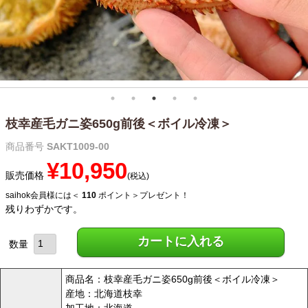
枝幸産毛ガニ姿650g前後＜ボイル冷凍＞
商品番号
SAKT1009-00
¥
10,950
販売価格
税込
saihok会員様には＜
110
ポイント＞プレゼント！
残りわずかです。
カートに入れる
商品名：枝幸産毛ガニ姿650g前後＜ボイル冷凍＞
産地：北海道枝幸
加工地：北海道