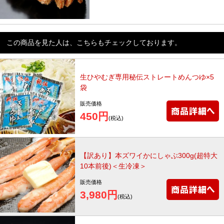
この商品を見た人は、こちらもチェックしております。
生ひやむぎ専用秘伝ストレートめんつゆ×5
袋
販売価格
450円
(税込)
【訳あり】本ズワイかにしゃぶ300g(超特大
10本前後)＜生冷凍＞
販売価格
3,980円
(税込)