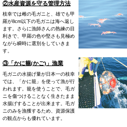
②水産資源を守る管理方法
枝幸では雌の毛ガニと、雄でも甲
羅が8cm以下の毛ガニは海へ返し
ます。さらに漁師さんの熟練の目
利きで、甲羅の色や堅さも見極め
ながら瞬時に選別をしていきま
す。
③「かに籠(かご)」漁業
毛ガニの水揚げ量が日本一の枝幸
では、「かに籠」を使って漁が行
われます。籠を使うことで、毛ガ
ニを傷つけることなく生きたまま
水揚げすることが出来ます。毛ガ
ニのみを漁獲するため、資源保護
の観点からも優れています。