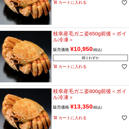
カートに入れる
枝幸産毛ガニ姿650g前後＜ボイ
ル冷凍＞
¥
10,950
販売価格
税込
残りわずか
カートに入れる
枝幸産毛ガニ姿800g前後＜ボイ
ル冷凍＞
¥
13,350
販売価格
税込
カートに入れる