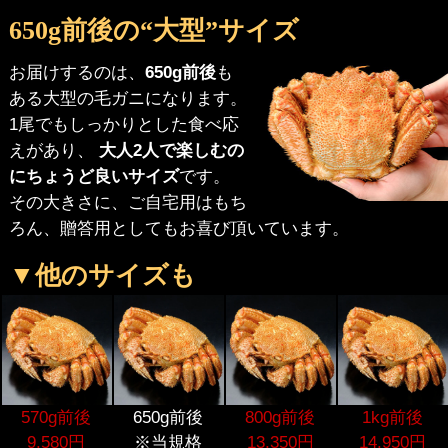
650g前後の“大型”サイズ
お届けするのは、
650g前後
も
ある大型の毛ガニになります。
1尾でもしっかりとした食べ応
えがあり、
大人2人で楽しむの
にちょうど良いサイズ
です。
その大きさに、ご自宅用はもち
ろん、贈答用としてもお喜び頂いています。
▼他のサイズも
570g前後
650g前後
800g前後
1kg前後
9,580円
※当規格
13,350円
14,950円