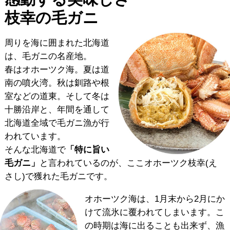
枝幸の毛ガニ
周りを海に囲まれた北海道
は、毛ガニの名産地。
春はオホーツク海。夏は道
南の噴火湾。秋は釧路や根
室などの道東。そして冬は
十勝沿岸と、年間を通して
北海道全域で毛ガニ漁が行
われています。
そんな北海道で
「特に旨い
毛ガニ」
と言われているのが、ここオホーツク枝幸(え
さし)で獲れた毛ガニです。
オホーツク海は、1月末から2月にか
けて流氷に覆われてしまいます。こ
の時期は海に出ることも出来ず、漁