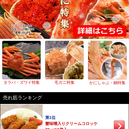
タラバ・ズワイ特集
毛ガニ特集
かにしゃぶ・鍋特集
売れ筋ランキング
第1位
蟹味噌入りクリームコロッケ