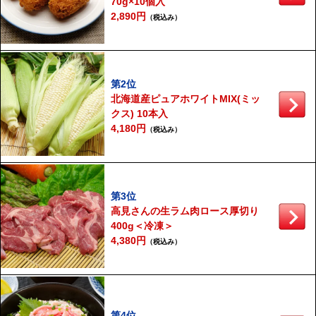
70g×10個入
2,890円
（税込み）
第2位
北海道産ピュアホワイトMIX(ミッ
クス) 10本入
4,180円
（税込み）
第3位
高見さんの生ラム肉ロース厚切り
400g＜冷凍＞
4,380円
（税込み）
第4位