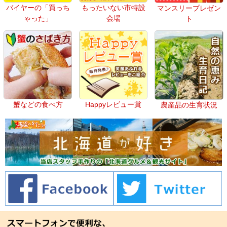
バイヤーの「買っち
もったいない市特設
マンスリープレゼン
ゃった」
会場
ト
蟹などの食べ方
Happyレビュー賞
農産品の生育状況