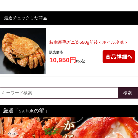
最近チェックした商品
枝幸産毛ガニ姿650g前後＜ボイル冷凍＞
販売価格
10,950円
(税込)
検索
厳選「saihokの蟹」