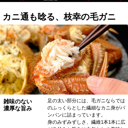
カニ通も唸る、枝幸の毛ガニ
足の太い部分には、毛ガニならでは
雑味のない
濃厚な旨み
のふっくらとした繊細なカニ身がパ
ンパンに詰まっています。
身のみずみずしさ、繊維1本1本に広