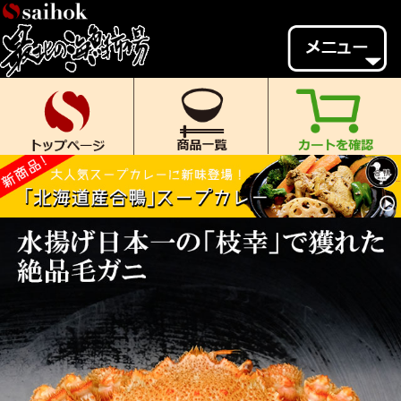
会員様メニュー
ゲスト
様、
いらっしゃいませ。
ご来店ありがとうございます。
新規会員登録
ログイン
MYページ
MYクーポン
ポイント履歴
お気に入り
レビュー投稿
閲覧履歴
当店について
初めての方へ
送料・お支払い
返品について
ご利用ガイド