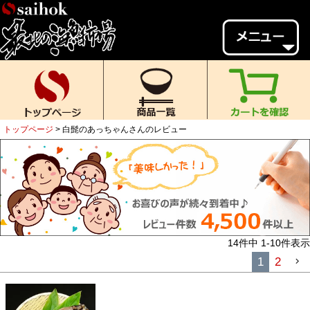
会員様メニュー
ゲスト
様、
いらっしゃいませ。
ご来店ありがとうございます。
トップページ
白髭のあっちゃんさんのレビュー
新規会員登録
ログイン
MYページ
MYクーポン
ポイント履歴
お気に入り
レビュー投稿
閲覧履歴
14
件中
1
-
10
件表示
当店について
1
2
初めての方へ
送料・お支払い
返品について
ご利用ガイド