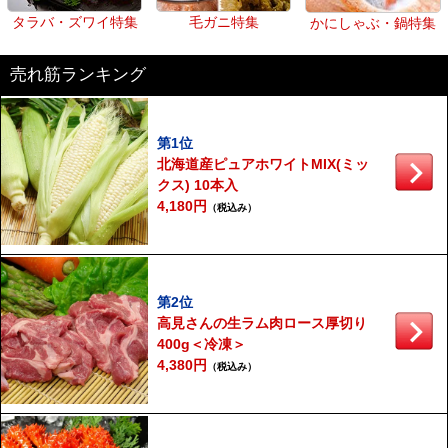
タラバ・ズワイ特集
毛ガニ特集
かにしゃぶ・鍋特集
売れ筋ランキング
第1位
北海道産ピュアホワイトMIX(ミッ
クス) 10本入
4,180円
（税込み）
第2位
高見さんの生ラム肉ロース厚切り
400g＜冷凍＞
4,380円
（税込み）