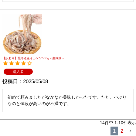
【訳あり】北海道産イカゲソ500g＜生冷凍＞
購入者
投稿日
2025/05/08
初めて頼みましたがなかなか美味しかったです。ただ、小ぶり
なのと値段が高いのが不満です。
14
件中
1
-
10
件表示
1
2