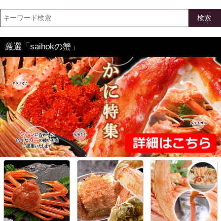
検索
厳選「saihokの蟹」