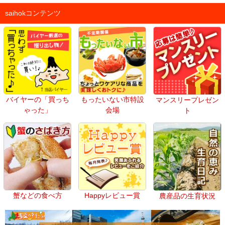
saihokコンテンツ
バイヤーの「買っち
もったいない市特設
マンスリープレゼン
ゃった」
会場
ト
蟹などの食べ方
Happyレビュー賞
農産品の生育状況