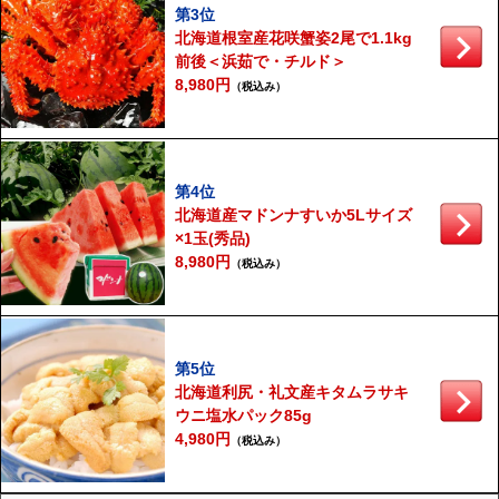
第3位
北海道根室産花咲蟹姿2尾で1.1kg
前後＜浜茹で・チルド＞
8,980円
（税込み）
第4位
北海道産マドンナすいか5Lサイズ
×1玉(秀品)
8,980円
（税込み）
第5位
北海道利尻・礼文産キタムラサキ
ウニ塩水パック85g
4,980円
（税込み）