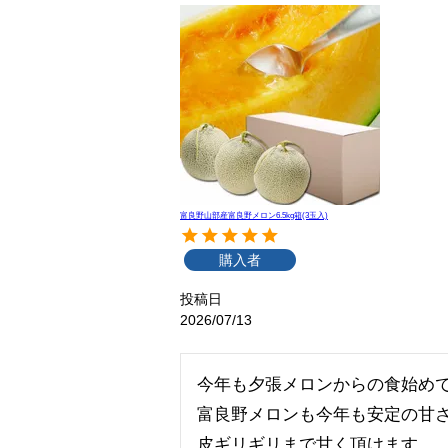
富良野山部産富良野メロン6.5kg箱(3玉入)
購入者
投稿日
2026/07/13
今年も夕張メロンからの食始めで
富良野メロンも今年も安定の甘さ
皮ギリギリまで甘く頂けます。
