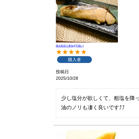
焼き鮭切り身1kg(不揃い)
購入者
投稿日
2025/10/28
少し塩分が欲しくて、粗塩を降っ
油のノリも凄く良いです⤴⤴