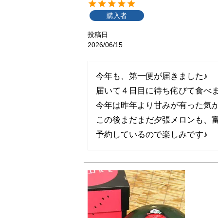
購入者
投稿日
2026/06/15
今年も、第一便が届きました♪

届いて４日目に待ち侘びて食べま
今年は昨年より甘みが有った気が
この後まだまだ夕張メロンも、富
予約しているので楽しみです♪