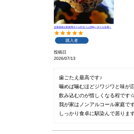
北海道産お刺身用ボイル灯台つぶ250g＜ボイル冷凍＞
購入者
投稿日
2026/07/13
歯ごたえ最高です♪

噛めば噛むほどジワジワと味が広
飲み込むのが惜しくなる程です☆
我が家はノンアルコール家庭です
しっかり食卓に馴染んで居りま