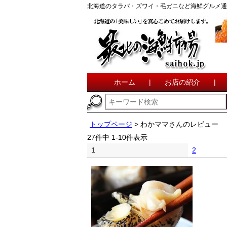
北海道のタラバ・ズワイ・毛ガニなど海鮮グルメ通
ホーム
|
お店の紹介
|
トップページ
わかママさんのレビュー
27
件中
1
-
10
件表示
1
2