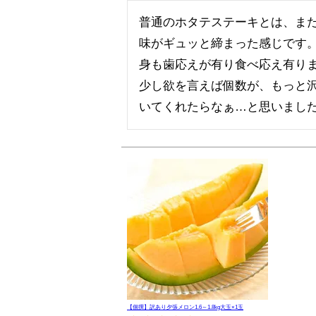
普通のホタテステーキとは、また
味がギュッと締まった感じです。
身も歯応えが有り食べ応え有りま
少し欲を言えば個数が、もっと沢
いてくれたらなぁ…と思いまし
【個撰】訳あり夕張メロン1.6～1.8kg大玉×1玉