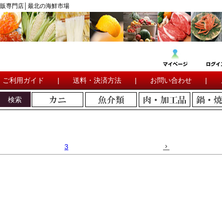
販専門店│最北の海鮮市場
ご利用ガイド
|
送料・決済方法
|
お問い合わせ
|
検索
3