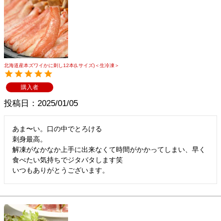
北海道産本ズワイかに刺し12本(Lサイズ)＜生冷凍＞
購入者
投稿日
2025/01/05
あま〜い。口の中でとろける

刺身最高。

解凍がなかなか上手に出来なくて時間がかかってしまい、早く
食べたい気持ちでジタバタします笑

いつもありがとうございます。