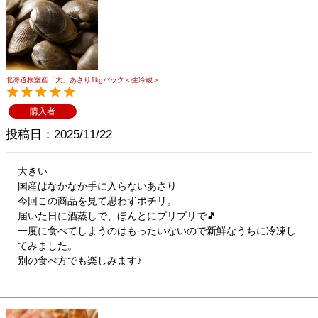
北海道根室産「大」あさり1kgパック＜生冷蔵＞
購入者
投稿日
2025/11/22
大きい

国産はなかなか手に入らないあさり

今回この商品を見て思わずポチリ。

届いた日に酒蒸しで、ほんとにプリプリで🎵

一度に食べてしまうのはもったいないので新鮮なうちに冷凍し
てみました。

別の食べ方でも楽しみます♪