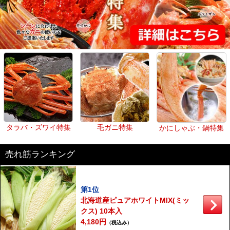
タラバ・ズワイ特集
毛ガニ特集
かにしゃぶ・鍋特集
売れ筋ランキング
第1位
北海道産ピュアホワイトMIX(ミッ
クス) 10本入
4,180円
（税込み）