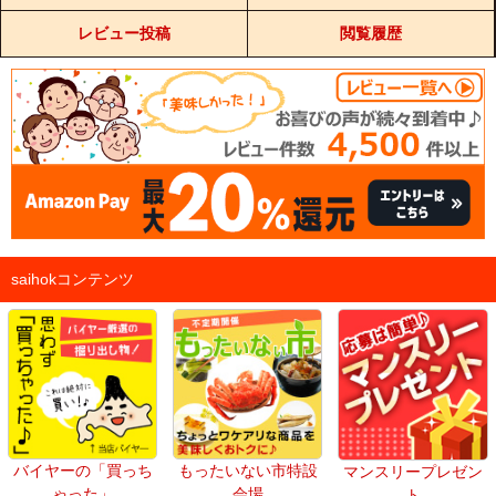
レビュー投稿
閲覧履歴
saihokコンテンツ
バイヤーの「買っち
もったいない市特設
マンスリープレゼン
ゃった」
会場
ト