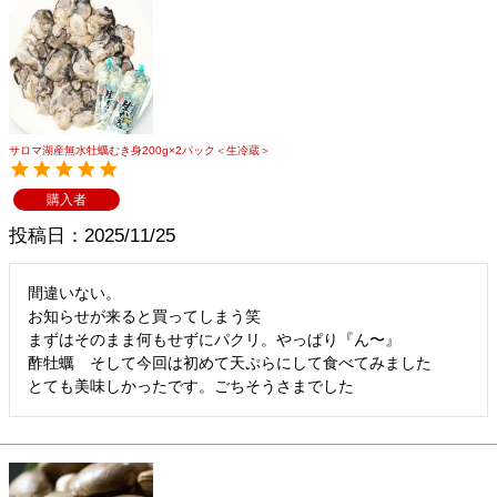
サロマ湖産無水牡蠣むき身200g×2パック＜生冷蔵＞
購入者
投稿日
2025/11/25
間違いない。

お知らせが来ると買ってしまう笑

まずはそのまま何もせずにパクリ。やっぱり『ん〜』

酢牡蠣　そして今回は初めて天ぷらにして食べてみました

とても美味しかったです。ごちそうさまでした