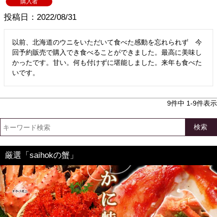
購入者
投稿日
2022/08/31
以前、北海道のウニをいただいて食べた感動を忘れられず　今
回予約販売で購入でき食べることができました。最高に美味し
かったです。甘い。何も付けずに堪能しました。来年も食べた
いです。
9
件中
1
-
9
件表示
検索
厳選「saihokの蟹」