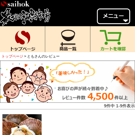
会員様メニュー
ゲスト
様、
いらっしゃいませ。
ご来店ありがとうございます。
トップページ
ともさんのレビュー
新規会員登録
ログイン
MYページ
MYクーポン
ポイント履歴
お気に入り
レビュー投稿
閲覧履歴
9
件中
1
-
9
件表示
当店について
初めての方へ
送料・お支払い
返品について
ご利用ガイド