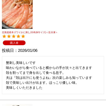
北海道産本ズワイかに刺し20本(Mサイズ)＜生冷凍＞
購入者
投稿日
2026/01/06
蟹刺し美味しいです

味わいながら食べていると横からの手が次々と出てきます

殻を割ってまで身を出して食べる息子。　

夫は『殻は出汁にも使うよね』次の楽しみも知っています

殻で美味しい出汁が出ます。ほっこり優しい味。
