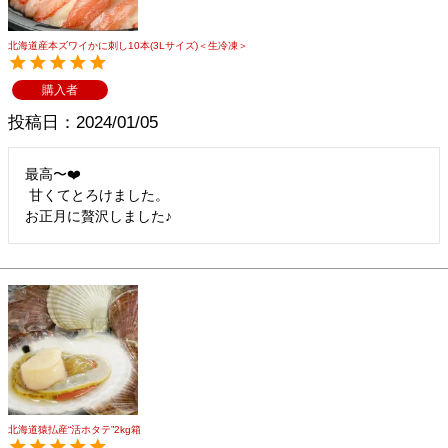
北海道産本ズワイかに刺し10本(3Lサイズ)＜生冷凍＞
購入者
投稿日
2024/01/05
最高〜❤️

 甘くてとろけました。

お正月に贅沢しました♪
北海道猿払産“活ホタテ”2kg箱