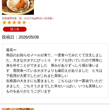
メルマガ登録
お問合せ
特定商取引法表示
個人情報の取扱い
北海道野付産「活」ホタテ2kg(特大)＜生冷蔵＞
購入者
投稿日
2026/05/08
最高〜

商品のお知らせメールが来て、一度食べてみたくて注文しまし
た。大きなホタテにびっくり　ナイフも付いていたので簡単に
身を外すことができました　厚みがありずっしり感が違いま
す　普段食べているホタテよりも歯応えがありました　ヒモは
下処理が大変でしたがこれまた美味しい

生殖器の大きさにも驚きました　こちらはバター醤油でいただ
きました　ごちそうさまでした幸せいっぱい。いつも美味しい
ものをありがとうございます