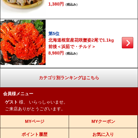
1,380円
（税込み）
第5位
北海道根室産花咲蟹姿2尾で1.1kg
前後＜浜茹で・チルド＞
8,980円
（税込み）
カテゴリ別ランキングはこちら
会員様メニュー
ゲスト
様、
いらっしゃいませ。
ご来店ありがとうございます。
MYページ
MYクーポン
ポイント履歴
お気に入り