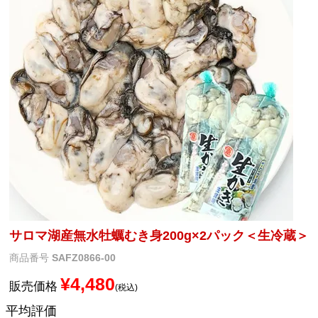
メルマガ登録
お問合せ
特定商取引法表示
個人情報の取扱い
サロマ湖産無水牡蠣むき身200g×2パック＜生冷蔵＞
商品番号
SAFZ0866-00
¥
4,480
販売価格
税込