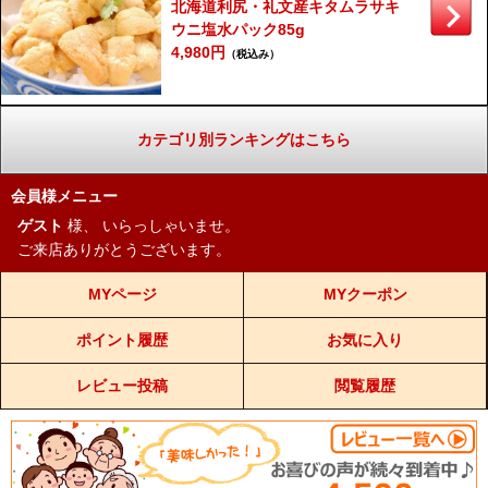
北海道利尻・礼文産キタムラサキ
ウニ塩水パック85g
4,980円
（税込み）
カテゴリ別ランキングはこちら
会員様メニュー
ゲスト
様、
いらっしゃいませ。
ご来店ありがとうございます。
MYページ
MYクーポン
ポイント履歴
お気に入り
レビュー投稿
閲覧履歴