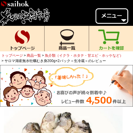
会員様メニュー
ゲスト
様、
いらっしゃいませ。
ご来店ありがとうございます。
トップページ
商品一覧
魚介類（イクラ・ホタテ・甘エビ・ホッケなど）
新規会員登録
ログイン
サロマ湖産無水牡蠣むき身200g×2パック＜生冷蔵＞のレビュー
MYページ
MYクーポン
ポイント履歴
お気に入り
レビュー投稿
閲覧履歴
当店について
初めての方へ
送料・お支払い
返品について
ご利用ガイド