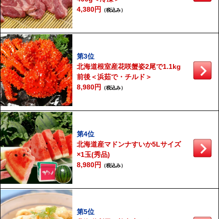
4,380円
（税込み）
第3位
北海道根室産花咲蟹姿2尾で1.1kg
前後＜浜茹で・チルド＞
8,980円
（税込み）
第4位
北海道産マドンナすいか5Lサイズ
×1玉(秀品)
8,980円
（税込み）
第5位