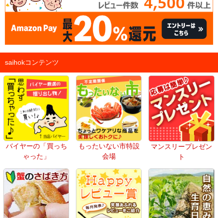
saihokコンテンツ
バイヤーの「買っち
もったいない市特設
マンスリープレゼン
ゃった」
会場
ト