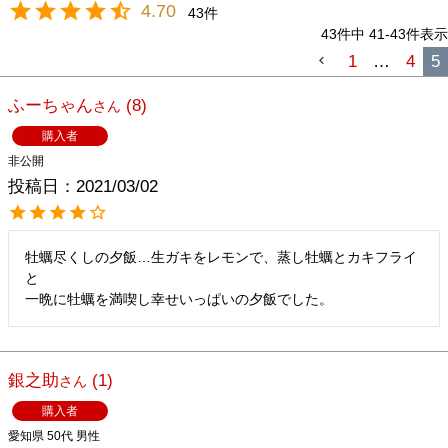
4.70
43
43
件中
41
-
43
件表示
1
…
4
5
ふーちゃん
8
購入者
非公開
投稿日
2021/03/02
牡蠣尽くしの夕飯…生ガキをレモンで、蒸し牡蠣とカキフライ
と

銀之助
1
購入者
愛知県
50代
男性