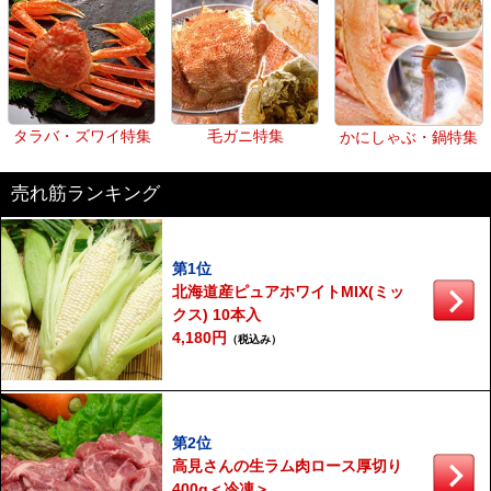
タラバ・ズワイ特集
毛ガニ特集
かにしゃぶ・鍋特集
売れ筋ランキング
第1位
北海道産ピュアホワイトMIX(ミッ
クス) 10本入
4,180円
（税込み）
第2位
高見さんの生ラム肉ロース厚切り
400g＜冷凍＞