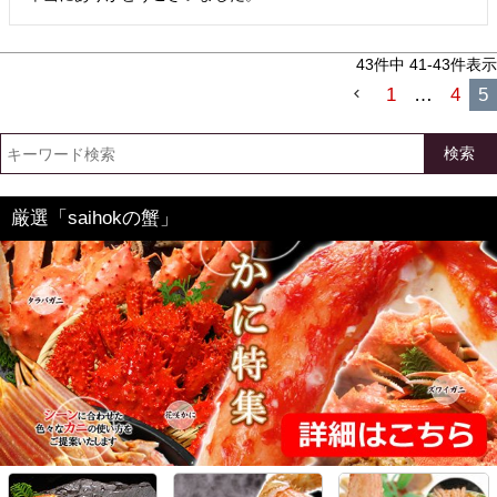
43
件中
41
-
43
件表示
1
…
4
5
検索
厳選「saihokの蟹」