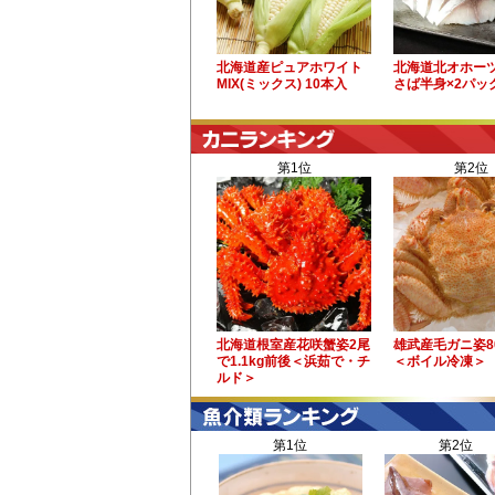
北海道産ピュアホワイト
北海道北オホー
MIX(ミックス) 10本入
さば半身×2パッ
第1位
第2位
北海道根室産花咲蟹姿2尾
雄武産毛ガニ姿8
で1.1kg前後＜浜茹で・チ
＜ボイル冷凍＞
ルド＞
第1位
第2位