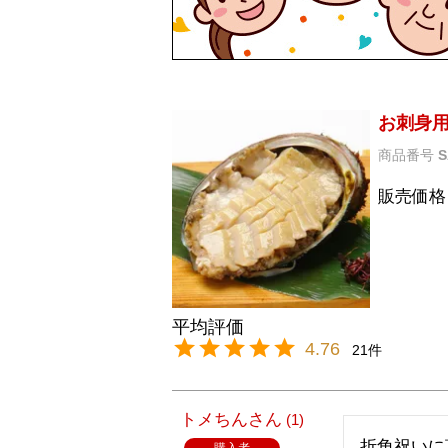
お刺身
商品番号
S
販売価格
4.76
21
トメちん
1
折角祝いに
購入者