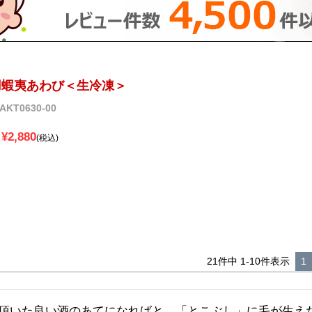
用蝦夷あわび＜生冷凍＞
AKT0630-00
¥
2,880
税込
21
件中
1
-
10
件表示
1
頂いた良い酒のあてになればと、「とこぶし」に毛が生え