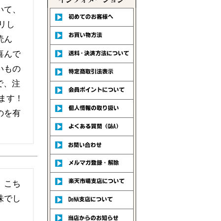
いて、
リし
読ん
喜んで
いもの
で、注
ます！
のを有
、こち
味でし