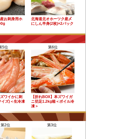
産お刺身用ホ
北海道北オホーツク産〆
0g
にしん半身(2枚)×2パック
第5位
第6位
ズワイかに刺
【折れBOX】本ズワイガ
サイズ)＜生冷凍
ニ切足1.2kg箱＜ボイル冷
凍＞
第2位
第3位