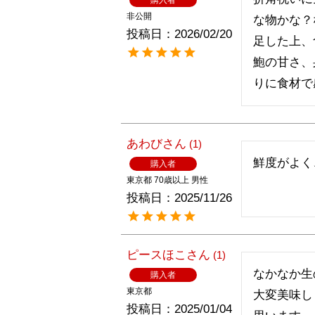
非公開
な物かな？
投稿日
2026/02/20
足した上、
鮑の甘さ、
りに食材で
あわび
1
鮮度がよく
購入者
東京都
70歳以上
男性
投稿日
2025/11/26
ピースほこ
1
なかなか生
購入者
東京都
大変美味し
投稿日
2025/01/04