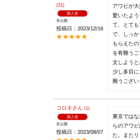
31
アワビが大
購入者
驚いたよう
非公開
て、とても
投稿日
2023/12/16
で、しっか
もらえたの
を有難うご
文しようと
少し多目に
コロネ
1
東京ではな
購入者
非公開
らのアワビ
投稿日
2023/08/07
た。またリ