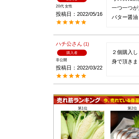
20代
女性
一つ一つが
投稿日
2022/05/16
ハチ公
1
２個購入し
購入者
非公開
身で頂きま
投稿日
2022/03/22
第1位
第2位