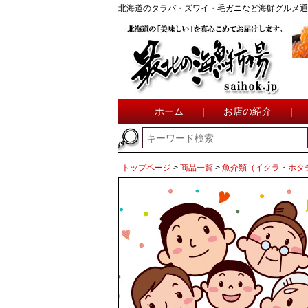
北海道のタラバ・ズワイ・毛ガニなど海鮮グルメ通
ホーム
|
お店の紹介
|
トップページ
商品一覧
魚介類（イクラ・ホタ