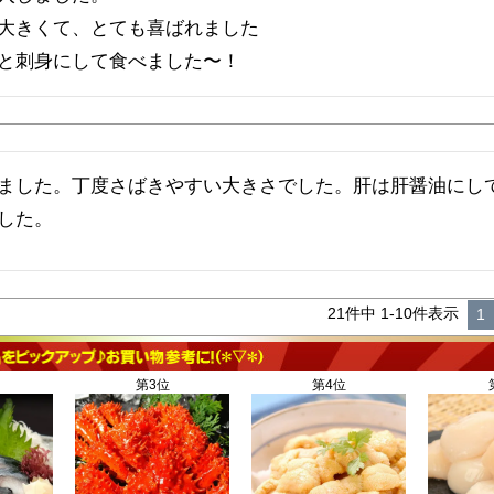
大きくて、とても喜ばれました

ました。丁度さばきやすい大きさでした。肝は肝醤油にし
した。
21
件中
1
-
10
件表示
1
第3位
第4位