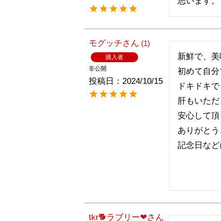
思います。
モグッチ
1
新鮮で、美
購入者
非公開
初めて自分
投稿日
2024/10/15
ドキドキで
肝もいただ
安心して頂
ありがとう
記念日など
tkr🐕ラブリー❤