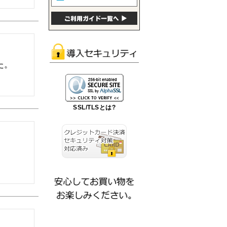
。

SSL/TLSとは?