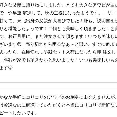
好きな父親に贈り物にしました。とても大きなアワビが届
で…💦早速 解凍して、晩の主役になったようです。コリコ
甘くて、東北出身の父親が大喜びでした！肝も、説明書を
りと堪能したようです！二個とも美味しく頂きました！と
で、お正月用に、また注文させて頂きます！いつも美味し
ざいます😊   売り切れたら困るなぁ～と思い、すぐに追加
思ったら、在庫切れ…💦残念～！入荷になったら即 注文し
…🙇我が家でも頂きたいと思いました！いつも美味しいも
かなか手軽にコリコリのアワビのお刺身に出会えませんが
は冷凍なのに解凍していただくと本当にコリコリで新鮮な
ピートしたいです。