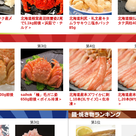
ツク産〆
北海道根室産花咲蟹姿2尾
北海道利尻・礼文産キタ
北海道猿払
ク
で1.1kg前後＜浜茹で・チ
ムラサキウニ塩水パック
タテ貝柱40
ルド＞
85g
第3位
第4位
00g前後
saihok「極」毛ガニ姿
北海道産本ズワイかに刺
北海道産本
650g前後＜ボイル冷凍＞
し10本(3Lサイズ)＜生冷
し20本(M
凍＞
＞
第3位
第1位