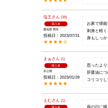
塩王
39
お家で堪能

購入者
愛知県
男性
刺身と軽く
投稿日
2023/07/31
身もしっか
まぁ
1
思ったより
購入者
非公開
肝醤油につ
投稿日
2023/01/28
コリコリし
えむ
1
母の日に購
購入者