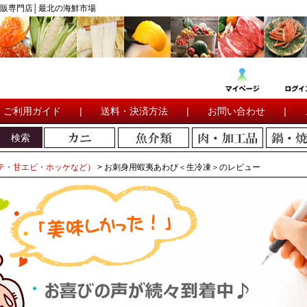
販専門店│最北の海鮮市場
ご利用ガイド
|
送料・決済方法
|
お問い合わせ
|
検索
テ・甘エビ・ホッケなど）
お刺身用蝦夷あわび＜生冷凍＞のレビュー