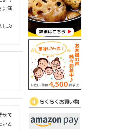
さに満
久しぶ
寄せて
たいと