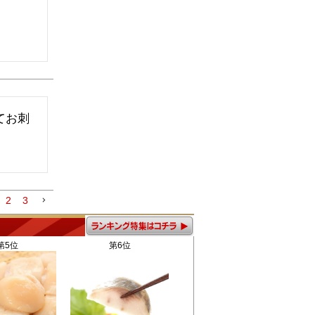
てお刺
2
3
第5位
第6位