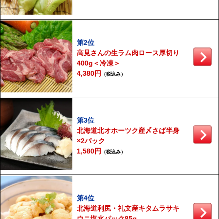
第2位
高見さんの生ラム肉ロース厚切り
400g＜冷凍＞
4,380円
（税込み）
第3位
北海道北オホーツク産〆さば半身
×2パック
1,580円
（税込み）
第4位
北海道利尻・礼文産キタムラサキ
ウニ塩水パック85g