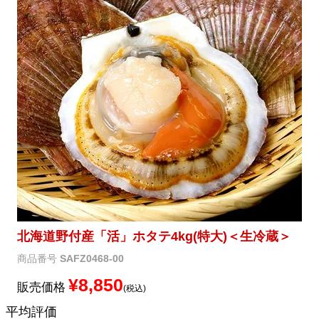
メルマガ登録
お問合せ
特定商取引法表示
個人情報の取扱い
北海道野付産「活」ホタテ4kg(特大)＜生冷蔵＞
商品番号
SAFZ0468-00
¥
8,850
販売価格
税込