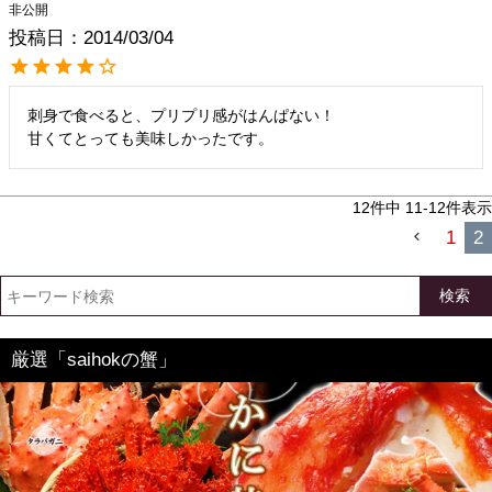
非公開
投稿日
2014/03/04
刺身で食べると、プリプリ感がはんぱない！

甘くてとっても美味しかったです。
12
件中
11
-
12
件表示
1
2
検索
厳選「saihokの蟹」