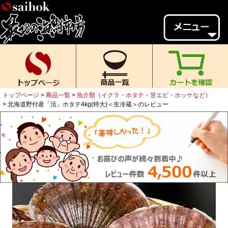
会員様メニュー
ゲスト
様、
いらっしゃいませ。
ご来店ありがとうございます。
トップページ
商品一覧
魚介類（イクラ・ホタテ・甘エビ・ホッケなど）
新規会員登録
ログイン
北海道野付産「活」ホタテ4kg(特大)＜生冷蔵＞のレビュー
MYページ
MYクーポン
ポイント履歴
お気に入り
レビュー投稿
閲覧履歴
当店について
初めての方へ
送料・お支払い
返品について
ご利用ガイド