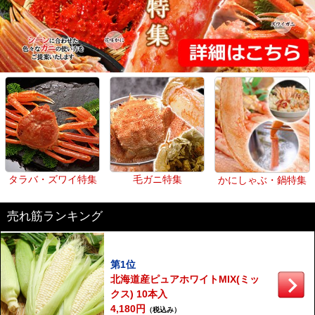
タラバ・ズワイ特集
毛ガニ特集
かにしゃぶ・鍋特集
売れ筋ランキング
第1位
北海道産ピュアホワイトMIX(ミッ
クス) 10本入
4,180円
（税込み）