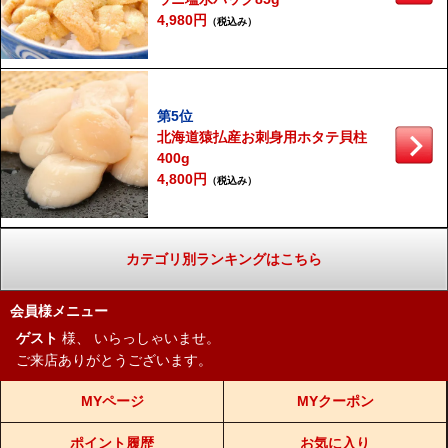
4,980円
（税込み）
第5位
北海道猿払産お刺身用ホタテ貝柱
400g
4,800円
（税込み）
カテゴリ別ランキングはこちら
会員様メニュー
ゲスト
様、
いらっしゃいませ。
ご来店ありがとうございます。
MYページ
MYクーポン
ポイント履歴
お気に入り