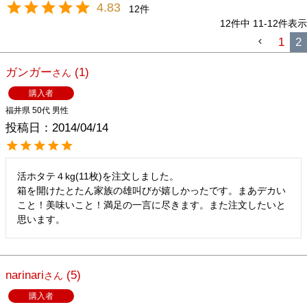
4.83
12
12
件中
11
-
12
件表示
1
2
ガンガー
1
購入者
福井県
50代
男性
投稿日
2014/04/14
活ホタテ４kg(11枚)を注文しました。

箱を開けたとたん家族の雄叫びが嬉しかったです。まあデカい
こと！美味いこと！満足の一言に尽きます。また注文したいと
思います。
narinari
5
購入者