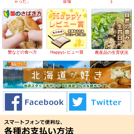
ゃった」
会場
ト
蟹などの食べ方
Happyレビュー賞
農産品の生育状況