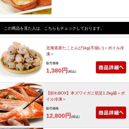
この商品を見た人は、こちらもチェックしております。
北海道産たことんび1kg(不揃い)＜ボイル冷
凍＞
販売価格
1,380円
(税込)
【折れBOX】本ズワイガニ切足1.2kg箱＜ボ
イル冷凍＞
販売価格
12,800円
(税込)