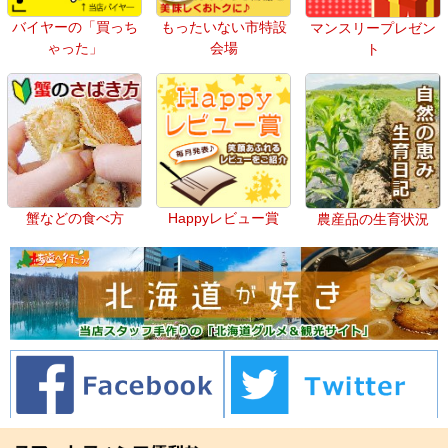
バイヤーの「買っち
もったいない市特設
マンスリープレゼン
ゃった」
会場
ト
蟹などの食べ方
Happyレビュー賞
農産品の生育状況