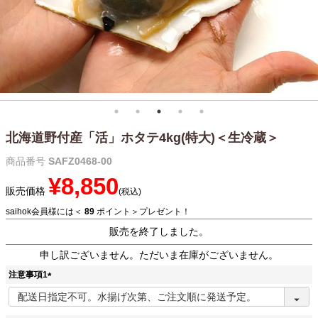
北海道野付産「活」ホタテ4kg(特大)＜生冷蔵＞
商品番号
SAFZ0468-00
¥
8,850
販売価格
税込
saihok会員様には＜
89
ポイント＞プレゼント！
販売を終了しました。
申し訳ございません。ただいま在庫がございません。
注意事項1
(
必
須