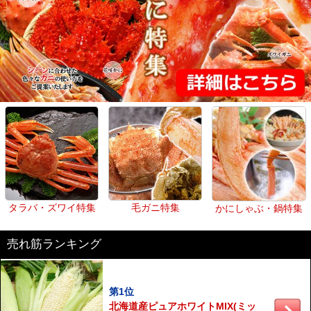
タラバ・ズワイ特集
毛ガニ特集
かにしゃぶ・鍋特集
売れ筋ランキング
第1位
北海道産ピュアホワイトMIX(ミッ