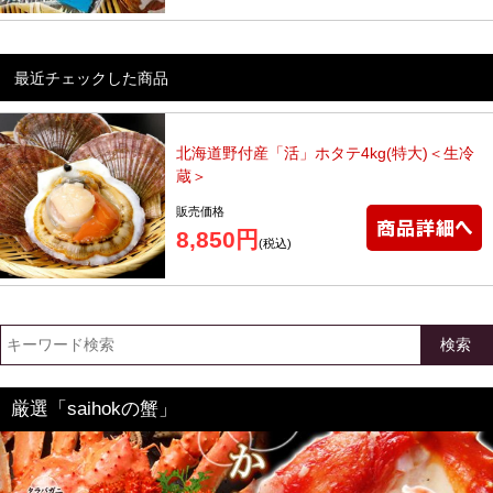
最近チェックした商品
北海道野付産「活」ホタテ4kg(特大)＜生冷
蔵＞
販売価格
8,850円
(税込)
検索
厳選「saihokの蟹」