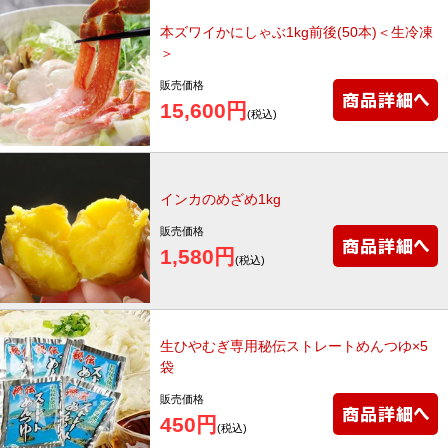
本ズワイかにしゃぶ1kg前後(50本)＜生冷凍
＞
販売価格
15,600円
(税込)
インカのめざめ1kg
販売価格
1,580円
(税込)
生ひやむぎ専用秘伝ストレートめんつゆ×5
袋
販売価格
450円
(税込)