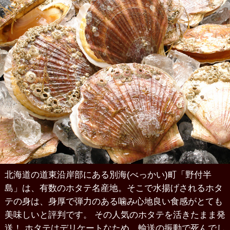
北海道の道東沿岸部にある別海(べっかい)町「野付半
島」は、有数のホタテ名産地。そこで水揚げされるホタ
テの身は、身厚で弾力のある噛み心地良い食感がとても
美味しいと評判です。 その人気のホタテを活きたまま発
送！ ホタテはデリケートなため、輸送の振動で死んでし