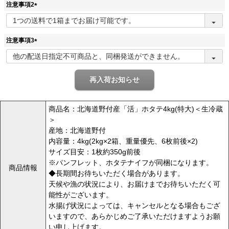
注意事項2
)
(
必
須
注意事項3
)
(
必
須
再入荷お知らせ
)
商品名：北海道野付産「活」ホタテ4kg(特大)＜生冷蔵
＞
産地：北海道野付
内容量：4kg(2kg×2箱、重量優先、6枚前後×2)
サイズ目安：1枚約350g前後
※パンフレット、ホタテナイフが同梱になります。
商品情報
◆長期間お待ちいただく場合があります。
天候や漁の状況により、お届けまでお待ちいただく可
能性がございます。
水揚げ状況によっては、キャンセルとなる場合もござ
いますので、あらかじめご了承いただけますようお願
い申し上げます。