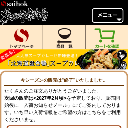
会員様メニュー
ゲスト
様、
いらっしゃいませ。
ご来店ありがとうございます。
新規会員登録
ログイン
MYページ
MYクーポン
ポイント履歴
お気に入り
今シーズンの販売は“終了”いたしました。
たくさんのご注文ありがとうございました。
レビュー投稿
閲覧履歴
次回の販売は<2027年2月頃>
を予定しており、販売開
当店について
始後に「入荷お知らせメール」にてご案内しておりま
す。いち早い入荷情報をご希望の方はこちらをご利用
初めての方へ
送料・お支払い
くださいませ。
返品について
ご利用ガイド