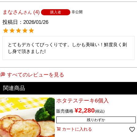
まなさん
4
非公開
購入者
投稿日
2026/01/26
とてもデカくてびっくりです。しかも美味い！鮮度良く刺
し身で頂きました!
すべてのレビューを見る
ホタテステーキ6個入
¥
2,280
販売価格
税込
残りわずか
カートに入れる