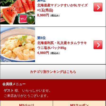
第4位
北海道産マドンナすいか5Lサイズ
×1玉(秀品)
8,980円
（税込み）
第5位
北海道利尻・礼文産キタムラサキ
ウニ塩水パック85g
4,980円
（税込み）
カテゴリ別ランキングはこちら
会員様メニュー
ゲスト
様、
いらっしゃいませ。
ご来店ありがとうございます。
MYページ
MYクーポン