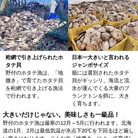
桁網で引き上げられたホ
日本一大きいと言われる
タテ貝
ジャンボサイズ
野付のホタテ漁は、「地
籠には選別されたホタテ
撒き」で育てたホタテ貝
貝がギッシリ。海流と流
を桁網で引き上げる漁法
氷が運んでくる大量のプ
で行われます。
ランクトンを餌に、大き
く育ちます。
大きいだけじゃない。美味しさも一級品！
野付のホタテ漁は厳寒の12月～5月に行われます。北海
道の1月、2月は最低気温が氷点下20℃を下回るほど厳し