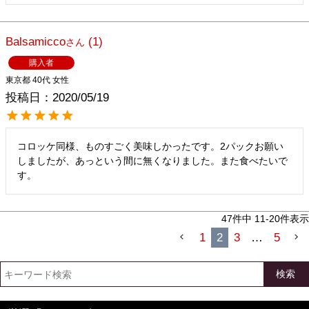
Balsamicco
1
購入者
東京都
40代
女性
投稿日
2020/05/19
コロッケ同様、ものすごく美味しかったです。2パックお願い
しましたが、あっという間に無くなりました。また食べたいで
す。
47
件中
11
-
20
件表示
1
2
3
…
5
検索