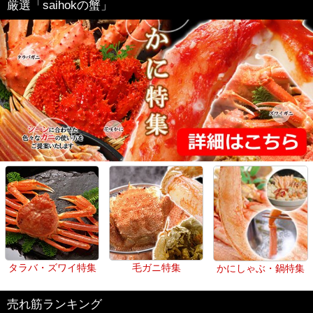
厳選「saihokの蟹」
タラバ・ズワイ特集
毛ガニ特集
かにしゃぶ・鍋特集
売れ筋ランキング