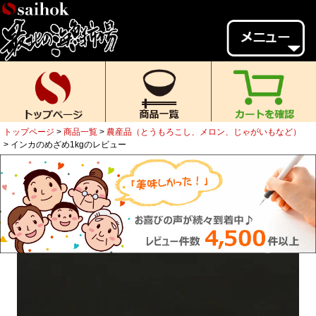
会員様メニュー
ゲスト
様、
いらっしゃいませ。
ご来店ありがとうございます。
トップページ
商品一覧
農産品（とうもろこし、メロン、じゃがいもなど）
新規会員登録
ログイン
インカのめざめ1kgのレビュー
MYページ
MYクーポン
ポイント履歴
お気に入り
レビュー投稿
閲覧履歴
当店について
初めての方へ
送料・お支払い
返品について
ご利用ガイド