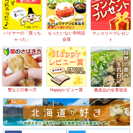
バイヤーの「買っち
もったいない市特設
マンスリープレゼン
ゃった」
会場
ト
蟹などの食べ方
Happyレビュー賞
農産品の生育状況