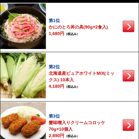
第1位
かにのとろ丼の具(90g×2食入)
1,680円
（税込み）
第2位
北海道産ピュアホワイトMIX(ミッ
クス) 10本入
4,180円
（税込み）
第3位
蟹味噌入りクリームコロッケ
70g×10個入
2,890円
（税込み）