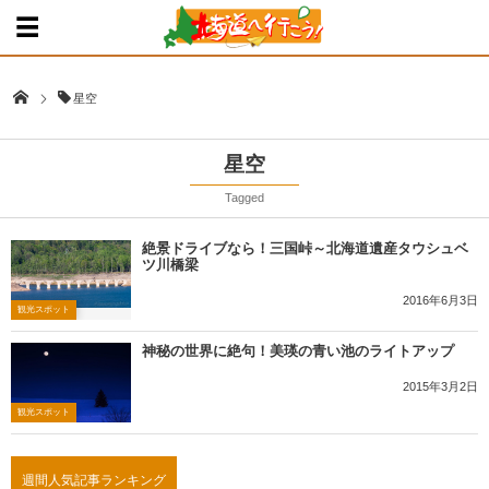
星空
星空
Tagged
絶景ドライブなら！三国峠～北海道遺産タウシュベ
ツ川橋梁
2016年6月3日
観光スポット
神秘の世界に絶句！美瑛の青い池のライトアップ
2015年3月2日
観光スポット
週間人気記事ランキング