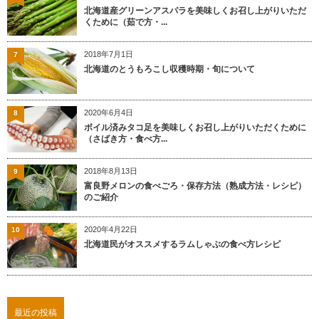
北海道産グリーンアスパラを美味しくお召し上がりいただ
くために（茹で方・...
2018年7月1日
7
北海道のとうもろこし収穫時期・旬について
2020年6月4日
8
ボイル済みタコ足を美味しくお召し上がりいただくために
（さばき方・食べ方...
2018年8月13日
9
富良野メロンの食べごろ・保存方法（熟成方法・レシピ）
のご紹介
2020年4月22日
10
北海道民がオススメするラムしゃぶの食べ方レシピ
最近の投稿