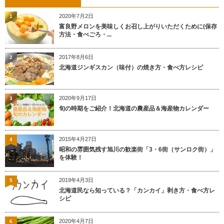
2020年7月2日
1
富良野メロンを美味しくお召し上がりいただくために(保存
方法・食べごろ・...
2017年8月6日
2
北海道ジンギスカン（味付）の焼き方・食べ方レシピ
2020年9月17日
3
旬の時期をご紹介！北海道の農産品＆海産物カレンダー
2015年4月27日
4
昭和の雰囲気残す旭川の歓楽街「3・6街（サンロク街）」
を体験！
2019年4月3日
5
北海道民なら知っている？「カンカイ」剥き方・食べ方レ
シピ
2020年4月7日
6