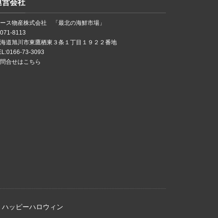
運営会社
ノース物産株式会社 「最北の海鮮市場」
071-8113
北海道旭川市東鷹栖東３条１丁目１９２２番地
EL:0166-73-3093
お問合せはこちら
ハッピーハロウィン