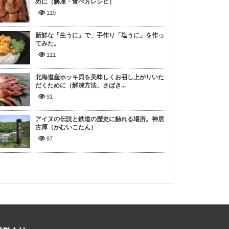
めに（解凍・食べ方レシピ）
119
新鮮な「生うに」で、手作り「塩うに」を作っ
てみた。
111
北海道産ホッキ貝を美味しくお召し上がりいた
だくために（解凍方法、さばき...
91
アイヌの伝説と鉄道の歴史に触れる場所。神居
古潭（かむいこたん）
87