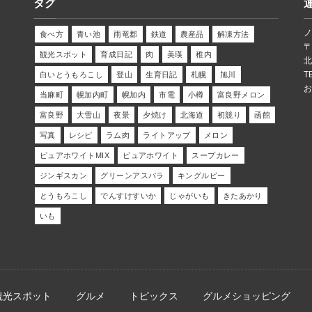
タグ
食べ方
青い池
雨竜郡
鉄道
農産品
解凍方法
〒
観光スポット
育成日記
肉
美瑛
稚内
T
白いとうもろこし
登山
生育日記
札幌
旭川
当麻町
幌加内町
幌加内
市電
小樽
富良野メロン
富良野
大雪山
夜景
夕焼け
北海道
初競り
函館
写真
レシピ
ラム肉
ライトアップ
メロン
ピュアホワイトMIX
ピュアホワイト
スープカレー
ジンギスカン
グリーンアスパラ
キングルビー
とうもろこし
でんすけすいか
じゃがいも
きたあかり
いも
観光スポット
グルメ
トピックス
グルメショッピング