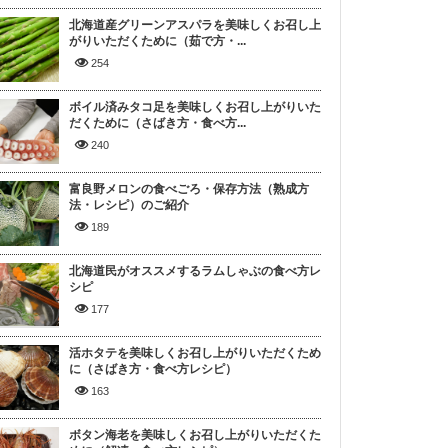
北海道産グリーンアスパラを美味しくお召し上
がりいただくために（茹で方・...
254
ボイル済みタコ足を美味しくお召し上がりいた
だくために（さばき方・食べ方...
240
富良野メロンの食べごろ・保存方法（熟成方
法・レシピ）のご紹介
189
北海道民がオススメするラムしゃぶの食べ方レ
シピ
177
活ホタテを美味しくお召し上がりいただくため
に（さばき方・食べ方レシピ）
163
ボタン海老を美味しくお召し上がりいただくた