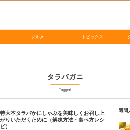
グルメ
トピックス
タラバガニ
Tagged
週間
特大本タラバかにしゃぶを美味しくお召し上
がりいただくために（解凍方法・食べ方レシ
1
ピ）