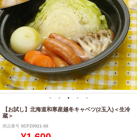
【お試し】北海道和寒産越冬キャベツ(2玉入)＜生冷
蔵＞
商品番号
SCFZ0921-00
¥
1,600