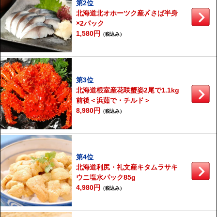
第2位
北海道北オホーツク産〆さば半身
×2パック
1,580円
（税込み）
第3位
北海道根室産花咲蟹姿2尾で1.1kg
前後＜浜茹で・チルド＞
8,980円
（税込み）
第4位
北海道利尻・礼文産キタムラサキ
ウニ塩水パック85g
4,980円
（税込み）