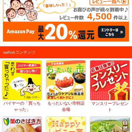
saihokコンテンツ
バイヤーの「買っち
もったいない市特設
マンスリープレゼン
ゃった」
会場
ト