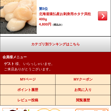
第5位
北海道猿払産お刺身用ホタテ貝柱
400g
4,800円
（税込み）
カテゴリ別ランキングはこちら
会員様メニュー
ゲスト
様、
いらっしゃいませ。
ご来店ありがとうございます。
MYページ
MYクーポン
ポイント履歴
お気に入り
レビュー投稿
閲覧履歴