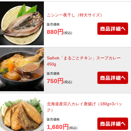
ニシン一夜干し（特大サイズ）
販売価格
880円
(税込)
Saihok「まるごとチキン」スープカレー
450g
販売価格
750円
(税込)
北海道産宗八カレイ唐揚げ（180g×3パッ
ク）
販売価格
1,680円
(税込)