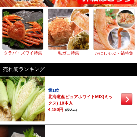
タラバ・ズワイ特集
毛ガニ特集
かにしゃぶ・鍋特集
売れ筋ランキング
第1位
北海道産ピュアホワイトMIX(ミッ
クス) 10本入
4,180円
（税込み）