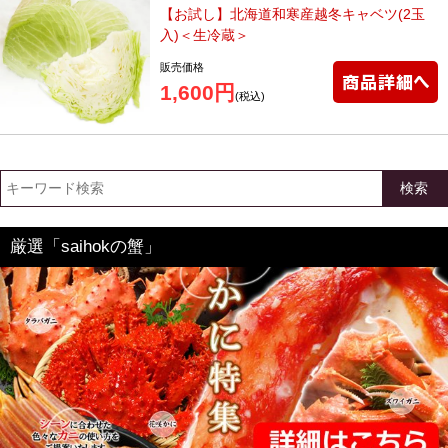
【お試し】北海道和寒産越冬キャベツ(2玉
入)＜生冷蔵＞
販売価格
1,600円
(税込)
検索
厳選「saihokの蟹」