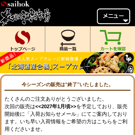
会員様メニュー
ゲスト
様、
いらっしゃいませ。
ご来店ありがとうございます。
新規会員登録
ログイン
MYページ
MYクーポン
ポイント履歴
お気に入り
今シーズンの販売は“終了”いたしました。
レビュー投稿
閲覧履歴
たくさんのご注文ありがとうございました。
次回の販売は
<<2027年1月頃>>
を予定しており、販売
当店について
開始後に「入荷お知らせメール」にてご案内しており
初めての方へ
送料・お支払い
ます。いち早い入荷情報をご希望の方はこちらをご利
用くださいませ。
返品について
ご利用ガイド