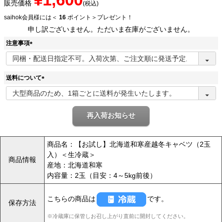
販売価格
税込
saihok会員様には＜
16
ポイント＞プレゼント！
申し訳ございません。ただいま在庫がございません。
注意事項
(
必
須
送料について
)
(
必
須
再入荷お知らせ
)
商品名：【お試し】北海道和寒産越冬キャベツ（2玉
入）＜生冷蔵＞
商品情報
産地：北海道和寒
内容量：2玉（目安：4～5kg前後）
こちらの商品は
です。
保存方法
※冷蔵庫に保管しお召し上がり直前に開封してください。