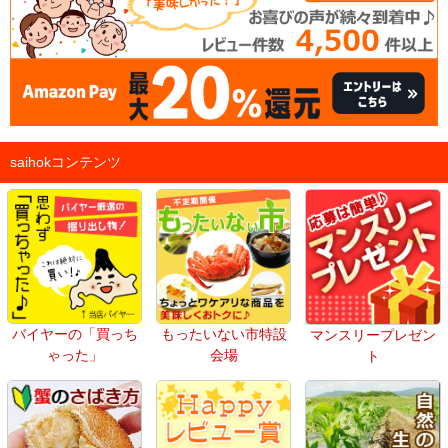
saihokコンテンツ
バイヤーの「買っち
もったいない市特設
マンスリープレゼン
ゃった」
会場
ト