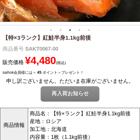
【特×3ランク】紅鮭半身1.1kg前後
商品番号
SAKT0067-00
¥
4,480
販売価格
税込
saihok会員様には＜
45
ポイント＞プレゼント！
申し訳ございません。ただいま在庫がございません。
再入荷お知らせ
商品名：【特×ランク】紅鮭半身1.1kg前後
産地：ロシア
商品情報
加工地：北海道
内容量：1枚（1.1kg前後）