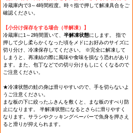
冷蔵庫内で3～4時間程度。時々指で押して解凍具合をご
確認ください。
【小分け保存をする場合（半解凍）
】
冷蔵庫に1～2時間置いて、
半解凍状態
にします。 指で
押して少し柔らかくなった頃をメドにお好みのサイズに
切り分け、冷凍保存してください。 ※完全に解凍して
しまうと、再凍結の際に風味や食味を損なう恐れがあり
ます。また、包丁などでの切り分けもしにくくなるので
ご注意ください。
★冷凍状態の鮭の身は滑りやすいので、手を切らないよ
うご注意ください。
まな板の下に絞ったふきんを敷くと、まな板のすべり防
止になります。 半解凍状態になるとさらに滑りやすく
なります。サラシやクッキングペーパーで魚身を押さえ
ると滑りが抑えられます。