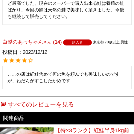
ど最高でした、現在のスーパーで購入出来る鮭は養殖の鮭
ばかり、今回の鮭は天然の鮭で美味しく頂きました、今後
も継続して販売してください。
白髭のあっちゃん
14
東京都
70歳以上
男性
購入者
投稿日
2023/12/12
ここの店は紅鮭含めて何の魚を頼んでも美味しいのです
すべてのレビューを見る
【特×3ランク】紅鮭半身1kg前