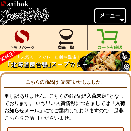
会員様メニュー
ゲスト
様、
いらっしゃいませ。
ご来店ありがとうございます。
新規会員登録
ログイン
MYページ
MYクーポン
ポイント履歴
お気に入り
こちらの商品は“完売”いたしました。
レビュー投稿
閲覧履歴
申し訳ありません。こちらの商品は
“入荷未定”
となっ
ております。 いち早い入荷情報につきましては
「入荷
当店について
お知らせメール」
にてご案内しておりますので、是非
初めての方へ
送料・お支払い
こちらをご活用くださいませ。
返品について
ご利用ガイド