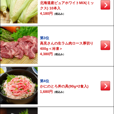
北海道産ピュアホワイトMIX(ミッ
クス) 10本入
4,180円
（税込み）
第3位
高見さんの生ラム肉ロース厚切り
400g＜冷凍＞
4,380円
（税込み）
第4位
かにのとろ丼の具(90g×2食入)
1,680円
（税込み）