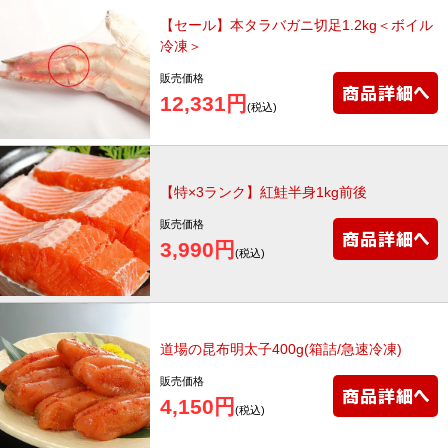
【セール】本タラバガニ切足1.2kg＜ボイル
冷凍＞
販売価格
12,331円
(税込)
【特×3ランク】紅鮭半身1kg前後
販売価格
3,990円
(税込)
道場の昆布明太子400g(箱詰/急速冷凍)
販売価格
4,150円
(税込)