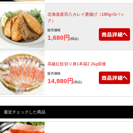
北海道産宗八カレイ唐揚げ（180g×3パッ
ク）
販売価格
1,680円
(税込)
高級紅鮭切り身1本箱2.2kg前後
販売価格
14,980円
(税込)
最近チェックした商品