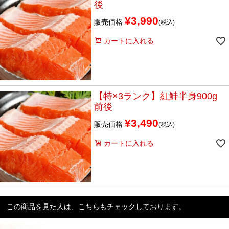
後
¥
3,990
販売価格
税込
カートに入れる
【特×3ランク】紅鮭半身900g
前後
¥
3,490
販売価格
税込
カートに入れる
この商品を見た人は、こちらもチェックしております。