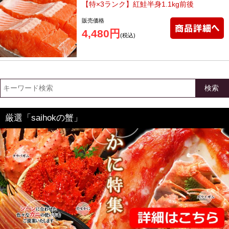
【特×3ランク】紅鮭半身1.1kg前後
販売価格
4,480円
(税込)
検索
厳選「saihokの蟹」