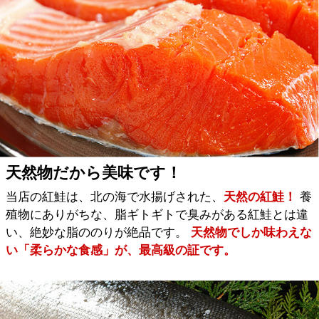
天然物だから美味です！
当店の紅鮭は、北の海で水揚げされた、
天然の紅鮭！
養
殖物にありがちな、脂ギトギトで臭みがある紅鮭とは違
い、絶妙な脂ののりが絶品です。
天然物でしか味わえな
い「柔らかな食感」が、最高級の証です。