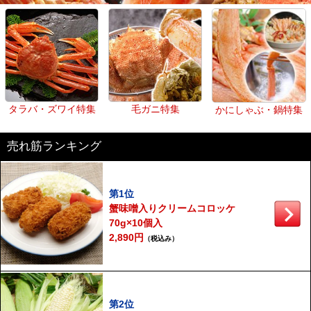
タラバ・ズワイ特集
毛ガニ特集
かにしゃぶ・鍋特集
売れ筋ランキング
第1位
蟹味噌入りクリームコロッケ
70g×10個入
2,890円
（税込み）
第2位