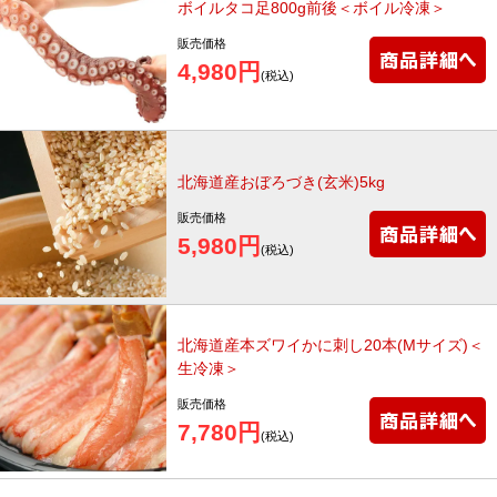
ボイルタコ足800g前後＜ボイル冷凍＞
販売価格
4,980円
(税込)
北海道産おぼろづき(玄米)5kg
販売価格
5,980円
(税込)
北海道産本ズワイかに刺し20本(Mサイズ)＜
生冷凍＞
販売価格
7,780円
(税込)