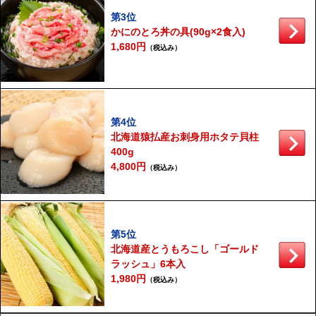
第3位
かにのとろ丼の具(90g×2食入)
1,680円
（税込み）
第4位
北海道猿払産お刺身用ホタテ貝柱
400g
4,800円
（税込み）
第5位
北海道産とうもろこし「ゴールド
ラッシュ」6本入
1,980円
（税込み）