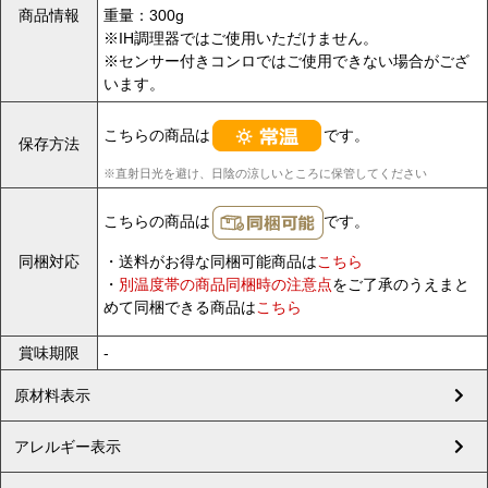
商品情報
重量：300g
※IH調理器ではご使用いただけません。
※センサー付きコンロではご使用できない場合がござ
います。
こちらの商品は
です。
保存方法
※直射日光を避け、日陰の涼しいところに保管してください
こちらの商品は
です。
同梱対応
・送料がお得な同梱可能商品は
こちら
・
別温度帯の商品同梱時の注意点
をご了承のうえまと
めて同梱できる商品は
こちら
賞味期限
-
原材料表示
アレルギー表示