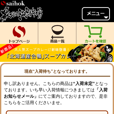
会員様メニュー
ゲスト
様、
いらっしゃいませ。
ご来店ありがとうございます。
新規会員登録
ログイン
MYページ
MYクーポン
ポイント履歴
お気に入り
現在“入荷待ち”となっております。
レビュー投稿
閲覧履歴
申し訳ありません。こちらの商品は
“入荷未定”
となっ
ております。いち早い入荷情報につきましては
「入荷
当店について
お知らせメール」
にてご案内しておりますので、是非
初めての方へ
送料・お支払い
こちらをご活用くださいませ。
返品について
ご利用ガイド