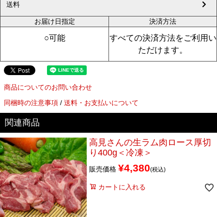
送料
お届け日指定
決済方法
○可能
すべての決済方法をご利用い
ただけます。
商品についてのお問い合わせ
同梱時の注意事項
/
送料・お支払いについて
高見さんの生ラム肉ロース厚切
り400g＜冷凍＞
¥
4,380
販売価格
税込
カートに入れる