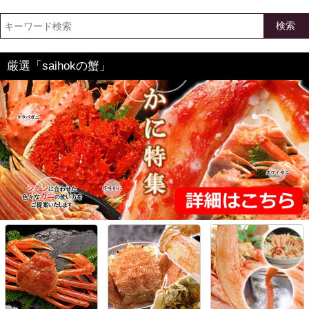
検索
厳選「saihokの蟹」