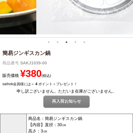
簡易ジンギスカン鍋
商品番号
SAKJ1039-00
¥
380
販売価格
税込
saihok会員様には＜
4
ポイント＞プレゼント！
申し訳ございません。ただいま在庫がございません。
再入荷お知らせ
商品名：簡易ジンギスカン鍋
【内容】直径：30㎝
高さ：3㎝