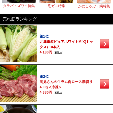
タラバ・ズワイ特集
毛ガニ特集
かにしゃぶ・鍋特集
売れ筋ランキング
第1位
北海道産ピュアホワイトMIX(ミッ
クス) 10本入
4,180円
（税込み）
第2位
高見さんの生ラム肉ロース厚切り
400g＜冷凍＞
4,380円
（税込み）