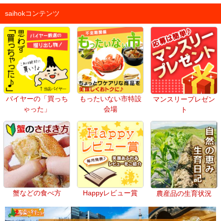
saihokコンテンツ
バイヤーの「買っち
もったいない市特設
マンスリープレゼン
ゃった」
会場
ト
蟹などの食べ方
Happyレビュー賞
農産品の生育状況