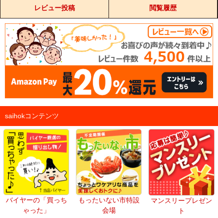
レビュー投稿
閲覧履歴
saihokコンテンツ
バイヤーの「買っち
もったいない市特設
マンスリープレゼン
ゃった」
会場
ト