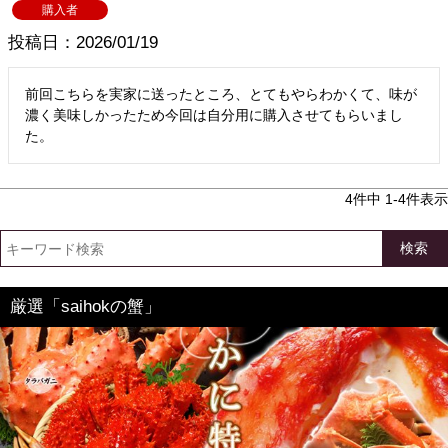
購入者
投稿日
2026/01/19
前回こちらを実家に送ったところ、とてもやらわかくて、味が
濃く美味しかったため今回は自分用に購入させてもらいまし
た。
4
件中
1
-
4
件表示
検索
厳選「saihokの蟹」