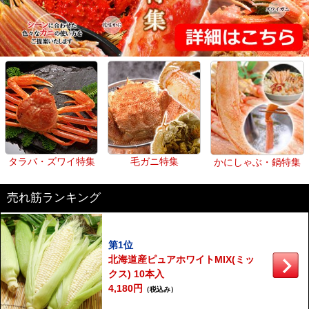
タラバ・ズワイ特集
毛ガニ特集
かにしゃぶ・鍋特集
売れ筋ランキング
第1位
北海道産ピュアホワイトMIX(ミッ
クス) 10本入
4,180円
（税込み）