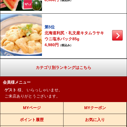
（税込み）
第5位
北海道利尻・礼文産キタムラサキ
ウニ塩水パック85g
4,980円
（税込み）
カテゴリ別ランキングはこちら
会員様メニュー
ゲスト
様、
いらっしゃいませ。
ご来店ありがとうございます。
MYページ
MYクーポン
ポイント履歴
お気に入り