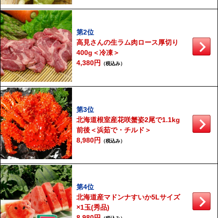
第2位
高見さんの生ラム肉ロース厚切り
400g＜冷凍＞
4,380円
（税込み）
第3位
北海道根室産花咲蟹姿2尾で1.1kg
前後＜浜茹で・チルド＞
8,980円
（税込み）
第4位
北海道産マドンナすいか5Lサイズ
×1玉(秀品)
8,980円