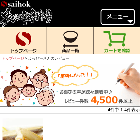
会員様メニュー
ゲスト
様、
いらっしゃいませ。
ご来店ありがとうございます。
トップページ
よっぴーさんのレビュー
新規会員登録
ログイン
MYページ
MYクーポン
ポイント履歴
お気に入り
レビュー投稿
閲覧履歴
4
件中
1
-
4
件表示
当店について
初めての方へ
送料・お支払い
返品について
ご利用ガイド