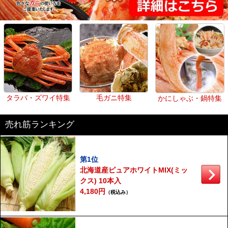
タラバ・ズワイ特集
毛ガニ特集
かにしゃぶ・鍋特集
売れ筋ランキング
第1位
北海道産ピュアホワイトMIX(ミッ
クス) 10本入
4,180円
（税込み）