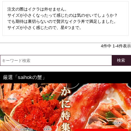
注文の際はイクラは外せません。

サイズが小さくなったって感じたのは気のせいでしょうか？

でも期待は裏切らないので贅沢なイクラ丼で満足しました。

サイズが小さく感じたので、星4つまで。
4
件中
1
-
4
件表示
検索
厳選「saihokの蟹」