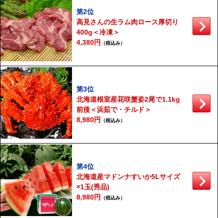
第2位
高見さんの生ラム肉ロース厚切り
400g＜冷凍＞
4,380円
（税込み）
第3位
北海道根室産花咲蟹姿2尾で1.1kg
前後＜浜茹で・チルド＞
8,980円
（税込み）
第4位
北海道産マドンナすいか5Lサイズ
×1玉(秀品)
8,980円
（税込み）