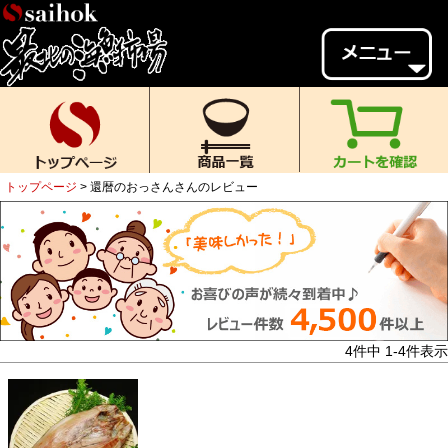
会員様メニュー
ゲスト
様、
いらっしゃいませ。
ご来店ありがとうございます。
トップページ
還暦のおっさんさんのレビュー
新規会員登録
ログイン
MYページ
MYクーポン
ポイント履歴
お気に入り
レビュー投稿
閲覧履歴
4
件中
1
-
4
件表示
当店について
初めての方へ
送料・お支払い
返品について
ご利用ガイド