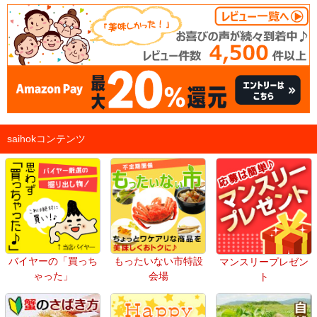
saihokコンテンツ
バイヤーの「買っち
もったいない市特設
マンスリープレゼン
ゃった」
会場
ト