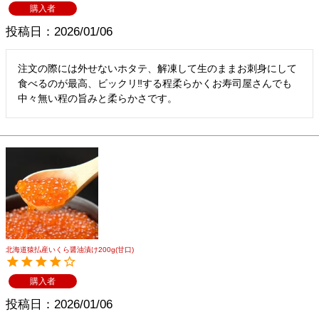
購入者
投稿日
2026/01/06
注文の際には外せないホタテ、解凍して生のままお刺身にして
食べるのが最高、ビックリ‼️する程柔らかくお寿司屋さんでも
中々無い程の旨みと柔らかさです。
北海道猿払産いくら醤油漬け200g(甘口)
購入者
投稿日
2026/01/06