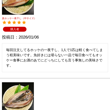
メルマガ登録
お問合せ
特定商取引法表示
個人情報の取扱い
真ホッケ一夜干し（中サイズ）
購入者
投稿日
2026/01/06
毎回注文してるホッケの一夜干し、1人で1匹は軽く食べてしま
う程美味いです。魚好きには堪らない一品で毎日食べてもオッ
ケー食事にお酒のあてにどっちにしても言う事無しの美味さで
す。