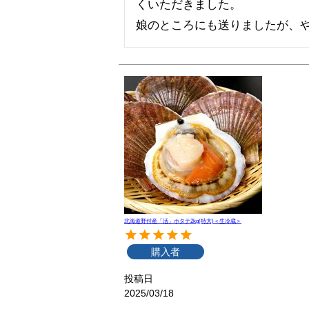
くいただきました。

娘のところにも送りましたが、
北海道野付産「活」ホタテ2kg(特大)＜生冷蔵＞
購入者
投稿日
2025/03/18