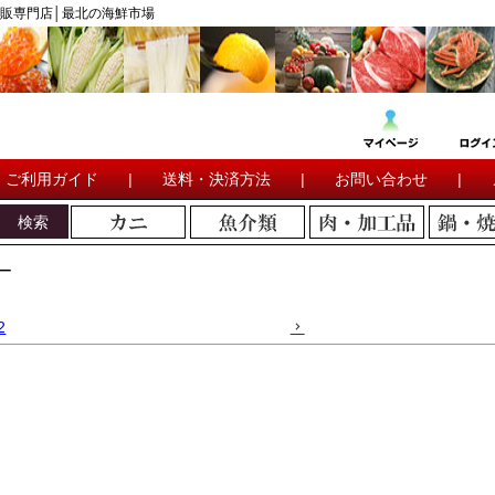
販専門店│最北の海鮮市場
ご利用ガイド
|
送料・決済方法
|
お問い合わせ
|
検索
ー
2