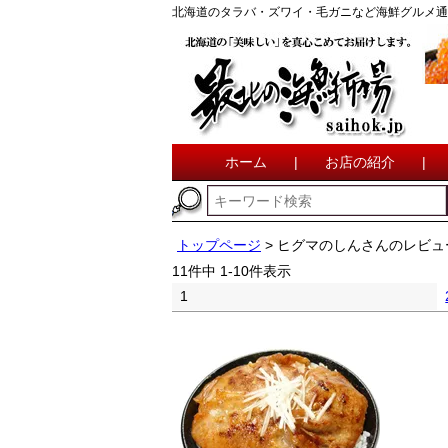
北海道のタラバ・ズワイ・毛ガニなど海鮮グルメ通
ホーム
|
お店の紹介
|
トップページ
ヒグマのしんさんのレビュ
11
件中
1
-
10
件表示
1