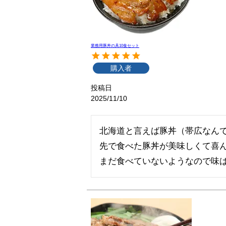
業務用豚丼の具10食セット
購入者
投稿日
2025/11/10
北海道と言えば豚丼（帯広なん
先で食べた豚丼が美味しくて喜ん
まだ食べていないようなので味