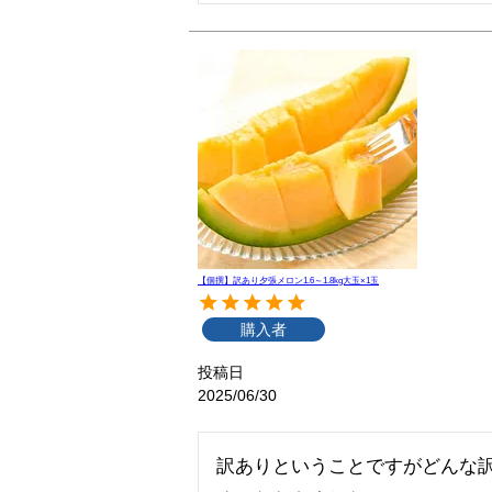
【個撰】訳あり夕張メロン1.6～1.8kg大玉×1玉
購入者
投稿日
2025/06/30
訳ありということですがどんな