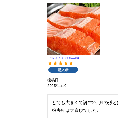
【特×3ランク】紅鮭半身900g前後
購入者
投稿日
2025/11/10
とても大きくて誕生2ケ月の孫と
娘夫婦は大喜びでした。