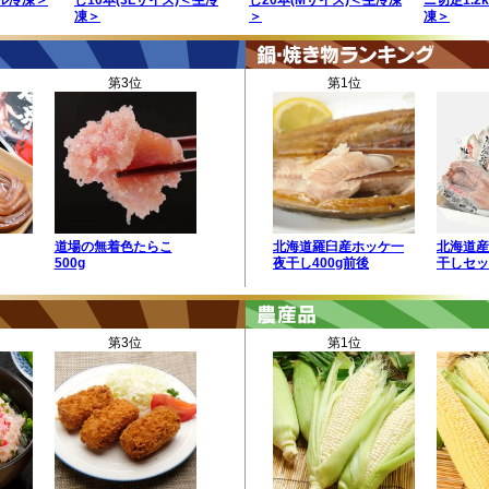
イル冷凍＞
し10本(3Lサイズ)＜生冷
し20本(Mサイズ)＜生冷凍
ニ切足1.2
凍＞
＞
凍＞
第3位
第1位
道場の無着色たらこ
北海道羅臼産ホッケ一
北海道産
500g
夜干し400g前後
干しセッ
第3位
第1位