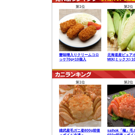
第1位
第2位
蟹味噌入りクリームコロ
北海道産ピュア
ッケ70g×10個入
MIX(ミックス) 
第1位
第2位
雄武産毛ガニ姿800g前後
saihok「極」