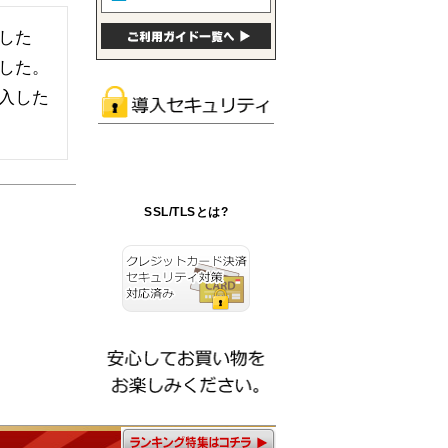
した
した。
入した
SSL/TLSとは?