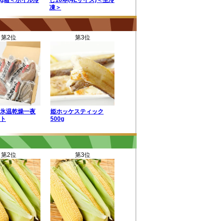
kg箱＜ボイル冷
し10本(4Lサイズ)＜生冷
凍＞
第2位
第3位
氷温乾燥一夜
姫ホッケスティック
ト
500g
第2位
第3位