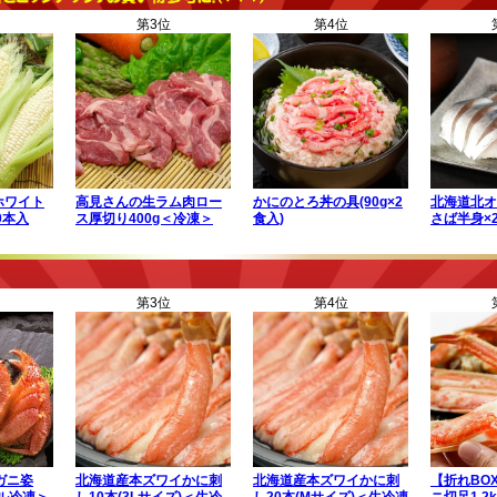
第3位
第4位
ホワイト
高見さんの生ラム肉ロー
かにのとろ丼の具(90g×2
北海道北オ
10本入
ス厚切り400g＜冷凍＞
食入)
さば半身×
第3位
第4位
毛ガニ姿
北海道産本ズワイかに刺
北海道産本ズワイかに刺
【折れBO