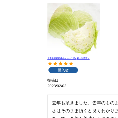
北海道和寒産越冬キャベツ10kg箱＜生冷蔵＞
購入者
投稿日
2023/02/02
去年も頂きました。去年のもの
さはそのまま頂くと良くわかり