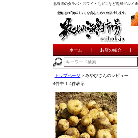
北海道のタラバ・ズワイ・毛ガニなど海鮮グルメ通
ホーム
|
お店の紹介
|
トップページ
みやびさんのレビュー
4
件中
1
-
4
件表示