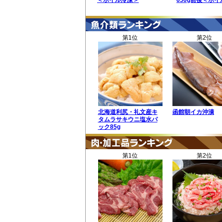
＜ボイル冷凍＞
650g前後＜ボ
第1位
第2位
北海道利尻・礼文産キ
函館朝イカ沖漬
タムラサキウニ塩水パ
ック85g
第1位
第2位