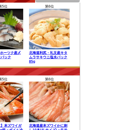
第5位
第6位
ホーツク産〆
北海道利尻・礼文産キタ
2パック
ムラサキウニ塩水パック
85g
第5位
第6位
X】本ズワイガ
北海道産本ズワイかに刺