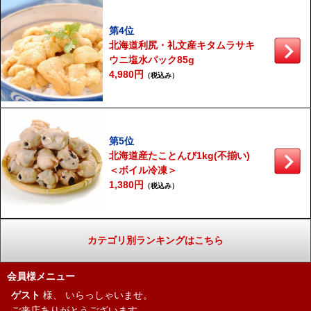
第4位
北海道利尻・礼文産キタムラサキ
ウニ塩水パック85g
4,980円
（税込み）
第5位
北海道産たことんび1kg(不揃い)
＜ボイル冷凍＞
1,380円
（税込み）
カテゴリ別ランキングはこちら
会員様メニュー
ゲスト
様、
いらっしゃいませ。
ご来店ありがとうございます。