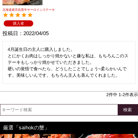
北海道産宗谷黒牛サーロインステーキ
購入者
投稿日
2022/04/05
4月誕生日の主人に購入しました。

とにかくお肉はしっかり焼かないと嫌な私は、もちろんこのス
テーキもしっかり焼かせていただきました。

硬いの覚悟で食べたら、どうしたことでしょう~柔らかいんで
す。美味しいんです。もちろん主人も喜んでくれました。
2
件中
1
-
2
件表示
検索
厳選「saihokの蟹」