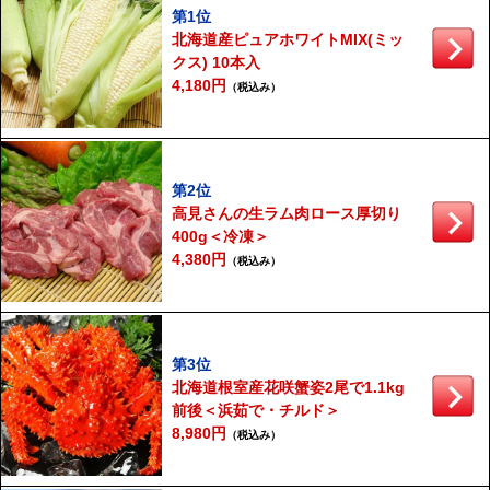
第1位
北海道産ピュアホワイトMIX(ミッ
クス) 10本入
4,180円
（税込み）
第2位
高見さんの生ラム肉ロース厚切り
400g＜冷凍＞
4,380円
（税込み）
第3位
北海道根室産花咲蟹姿2尾で1.1kg
前後＜浜茹で・チルド＞
8,980円
（税込み）