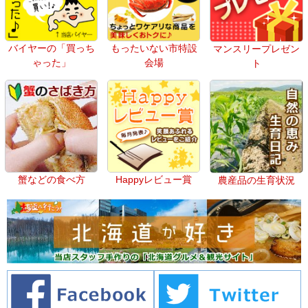
バイヤーの「買っち
もったいない市特設
マンスリープレゼン
ゃった」
会場
ト
蟹などの食べ方
Happyレビュー賞
農産品の生育状況