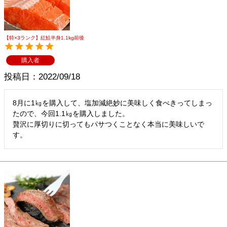
メルマガ登録
お問合せ
特定商取引法表示
個人情報の取扱い
【特×3ランク】紅鮭半身1.1kg前後
購入者
投稿日
2022/09/18
8月に1㎏を購入して、塩加減絶妙に美味しく食べきってしまっ
たので、今回1.1㎏を購入しました。

贅沢に厚切りに切ってもパサつくことなく本当に美味しいで
す。