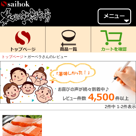
会員様メニュー
ゲスト
様、
いらっしゃいませ。
ご来店ありがとうございます。
トップページ
ガーベラさんのレビュー
新規会員登録
ログイン
MYページ
MYクーポン
ポイント履歴
お気に入り
レビュー投稿
閲覧履歴
2
件中
1
-
2
件表示
当店について
初めての方へ
送料・お支払い
返品について
ご利用ガイド