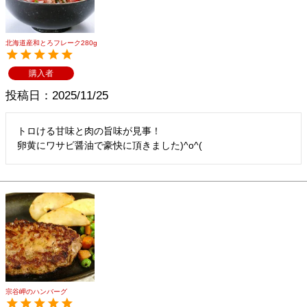
北海道産和とろフレーク280g
購入者
投稿日
2025/11/25
トロける甘味と肉の旨味が見事！

卵黄にワサビ醤油で豪快に頂きました)^o^(
宗谷岬のハンバーグ