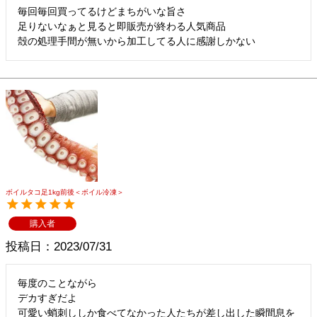
毎回毎回買ってるけどまちがいな旨さ

足りないなぁと見ると即販売が終わる人気商品

殻の処理手間が無いから加工してる人に感謝しかない
ボイルタコ足1kg前後＜ボイル冷凍＞
購入者
投稿日
2023/07/31
毎度のことながら

デカすぎだよ

可愛い蛸刺ししか食べてなかった人たちが差し出した瞬間息を