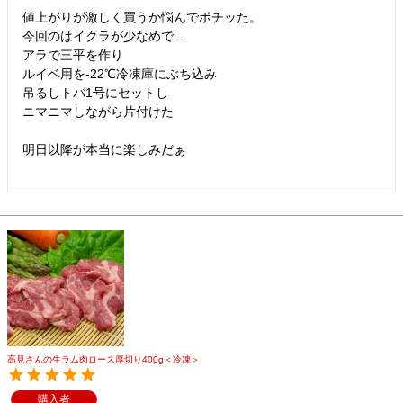
値上がりが激しく買うか悩んでポチッた。

今回のはイクラが少なめで…

アラで三平を作り

ルイベ用を-22℃冷凍庫にぶち込み

吊るしトバ1号にセットし

ニマニマしながら片付けた

明日以降が本当に楽しみだぁ

高見さんの生ラム肉ロース厚切り400g＜冷凍＞
購入者