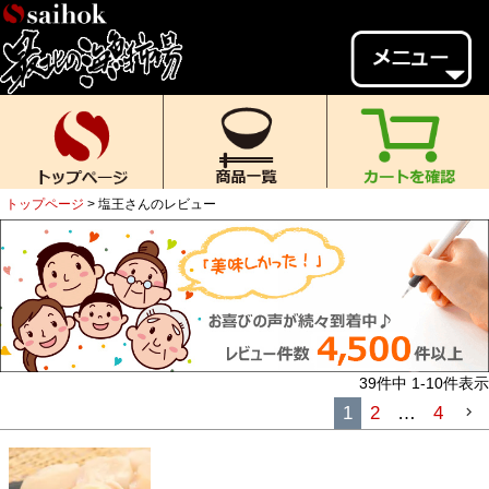
会員様メニュー
ゲスト
様、
いらっしゃいませ。
ご来店ありがとうございます。
トップページ
塩王さんのレビュー
新規会員登録
ログイン
MYページ
MYクーポン
ポイント履歴
お気に入り
レビュー投稿
閲覧履歴
39
件中
1
-
10
件表示
当店について
1
2
…
4
初めての方へ
送料・お支払い
返品について
ご利用ガイド