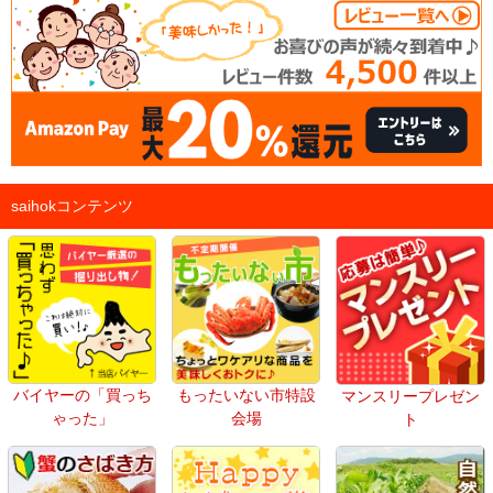
saihokコンテンツ
バイヤーの「買っち
もったいない市特設
マンスリープレゼン
ゃった」
会場
ト