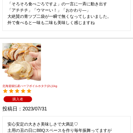
「そろそろ食べごろですよ」の一言に一斉に動き出す

「アチチチ」「ウマーい！」「おかわり―」

大絶賛の青ツブ二袋が一瞬で無くなってしまいました。

外で食べると一味も二味も美味しく感じますね
北海道猿払産ハーフボイルホタテ(2L)1kg
購入者
投稿日
2023/07/31
安心安定の大きさ美味しさで大満足♡

土用の丑の日にBBQスペースを作り毎年振舞ってますが
