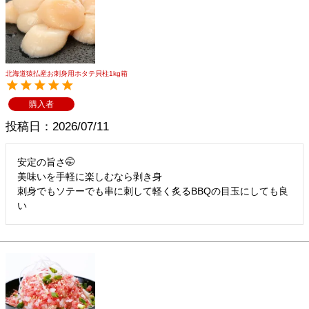
メルマガ登録
お問合せ
特定商取引法表示
個人情報の取扱い
北海道猿払産お刺身用ホタテ貝柱1kg箱
購入者
投稿日
2026/07/11
安定の旨さ🤭

美味いを手軽に楽しむなら剥き身

刺身でもソテーでも串に刺して軽く炙るBBQの目玉にしても良
い