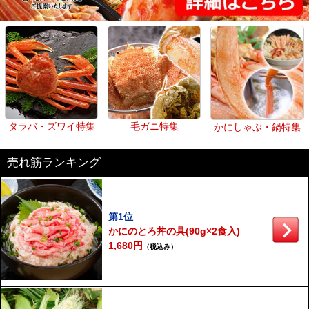
タラバ・ズワイ特集
毛ガニ特集
かにしゃぶ・鍋特集
売れ筋ランキング
第1位
かにのとろ丼の具(90g×2食入)
1,680円
（税込み）