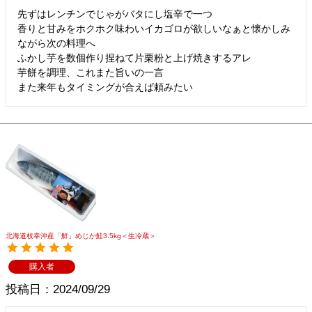
先ずはレンチンでじゃがバタにし塩辛で一つ

香りと甘みをホクホク味わいイカゴロが欲しいなぁと懐かしみ
ながら次の料理へ

ふかし芋を数個作り捏ねて片栗粉と上げ焼きするアレ

芋餅を調理、これまた旨いの一言

また来年もタイミングが合えば頼みたい
北海道枝幸沖産「鮮」めじか鮭3.5kg＜生冷蔵＞
購入者
投稿日
2024/09/29