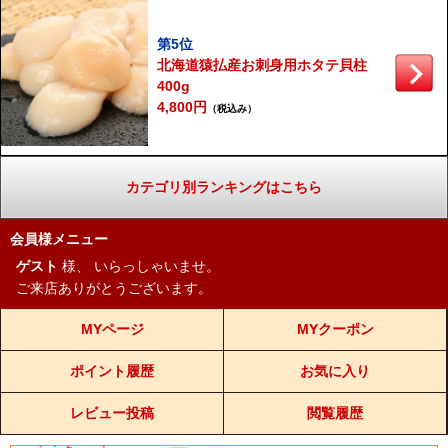
第5位
北海道猿払産お刺身用ホタテ貝柱
400g
4,800円
（税込み）
カテゴリ別ランキングはこちら
会員様メニュー
ゲスト
様、
いらっしゃいませ。
ご来店ありがとうございます。
MYページ
MYクーポン
ポイント履歴
お気に入り
レビュー投稿
閲覧履歴