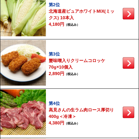
第2位
北海道産ピュアホワイトMIX(ミッ
クス) 10本入
4,180円
（税込み）
第3位
蟹味噌入りクリームコロッケ
70g×10個入
2,890円
（税込み）
第4位
高見さんの生ラム肉ロース厚切り
400g＜冷凍＞
4,380円
（税込み）