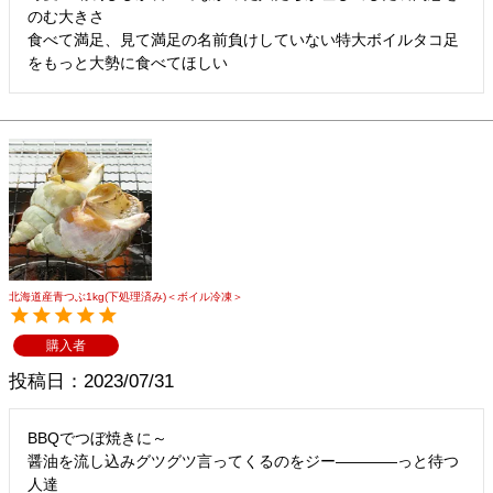
のむ大きさ

食べて満足、見て満足の名前負けしていない特大ボイルタコ足
をもっと大勢に食べてほしい
北海道産青つぶ1kg(下処理済み)＜ボイル冷凍＞
購入者
投稿日
2023/07/31
BBQでつぼ焼きに～

醤油を流し込みグツグツ言ってくるのをジー――――っと待つ
人達
