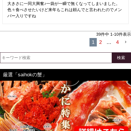
大きさに一同大興奮♪一袋が一瞬で無くなってしまいました。

色々食べさせたいけど来年もこれは頼んでと言われたのでメン
バー入りですね
39
件中
1
-
10
件表示
1
2
…
4
検索
厳選「saihokの蟹」